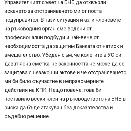
Управителният съвет на БНБ да отхвърли
искането за отстраняването ми от поста
подуправител. В тази ситуация и аз, и членовете
на ръководния орган сме водени от
професионални подбуди и най-вече от
необходимостта да защитим Банката от натиск и
вмешателство. Убеден съм, че колегите в УС си
дават ясна сметка, че законността не може да се
защитава с незаконни актове и че отстраняването
ми би било съучастие в неправомерните
действия на КПК. Нещо повече, това би
поставило всеки член на ръководството на БНБ в
риска да бъде атакуван без доказателства и
съдебно решение.