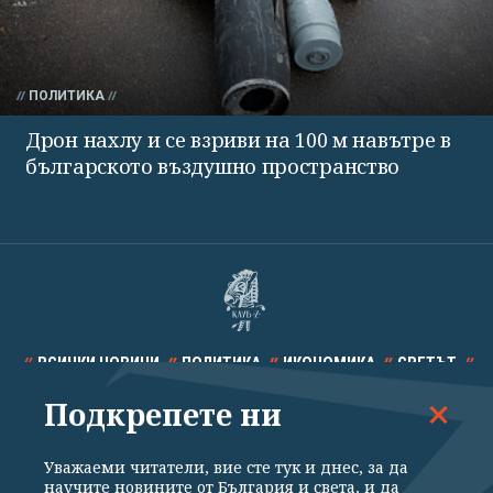
ПОЛИТИКА
Дрон нахлу и се взриви на 100 м навътре в
българското въздушно пространство
ВСИЧКИ НОВИНИ
ПОЛИТИКА
ИКОНОМИКА
СВЕТЪТ
Подкрепете ни
СПОРТ
КУЛТУРА
ТЕХНОЛОГИИ
КАЛЕЙДОСКОП
МНЕНИЯ
Уважаеми читатели, вие сте тук и днес, за да
научите новините от България и света, и да