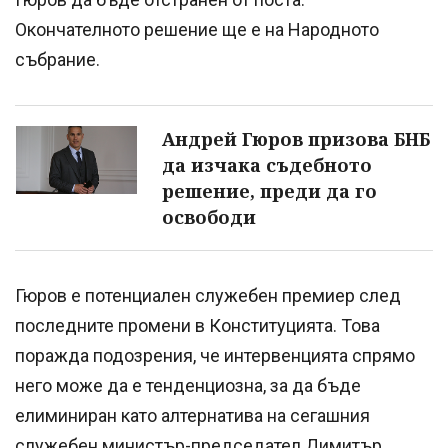
Окончателното решение ще е на Народното
събрание.
Андрей Гюров призова БНБ
да изчака съдебното
решение, преди да го
освободи
Гюров е потенциален служебен премиер след
последните промени в Конституцията. Това
поражда подозрения, че интервенцията спрямо
него може да е тенденциозна, за да бъде
елиминиран като алтернатива на сегашния
служебен министър-председател Димитър