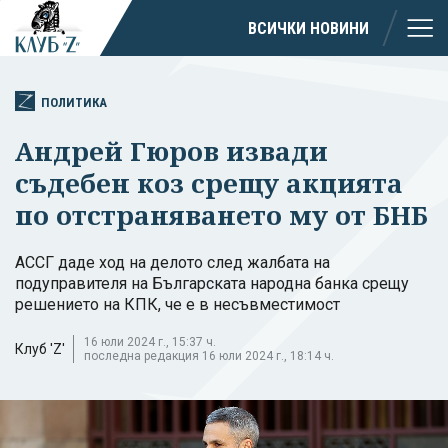
ВСИЧКИ НОВИНИ
ПОЛИТИКА
Андрей Гюров извади
съдебен коз срещу акцията
по отстраняването му от БНБ
АССГ даде ход на делото след жалбата на
подуправителя на Българската народна банка срещу
решението на КПК, че е в несъвместимост
16 юли 2024 г., 15:37 ч.
Клуб 'Z'
последна редакция 16 юли 2024 г., 18:14 ч.