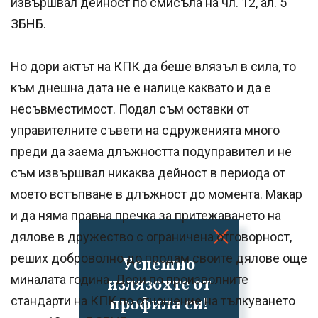
извършвал дейност по смисъла на чл. 12, ал. 5
ЗБНБ.
Но дори актът на КПК да беше влязъл в сила, то
към днешна дата не е налице каквато и да е
несъвместимост. Подал съм оставки от
управителните съвети на сдруженията много
преди да заема длъжността подуправител и не
съм извършвал никаква дейност в периода от
моето встъпване в длъжност до момента. Макар
и да няма правна пречка за притежаването на
дялове в дружество с ограничена отговорност,
реших доброволно до продам своите дялове още
Успешно
миналата година. Дори по произволните
излязохте от
профила си!
стандарти на КПК по отношение на тълкуването