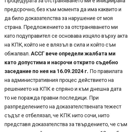
Процедурата за отстраняването ми е инициирана
предсрочно, без към момента да има каквито и
да било доказателства за нарушение от моя
страна. Предложението за отстраняването ми
като подуправител се основава изцяло върху акта
на КПК, който не е влязъл в сила и който съм
обжалвал.
АССГ вече определи жалбата ми
като допустима и насрочи открито съдебно
заседание по нея на 16.09.2024 г.
По правилата
на административния процес действието на
решението на КПК е спряно и към днешна дата
то не поражда правни последици. При
разпределението на доказателствената тежест
съдът е отбелязал, че КПК нито сочи, нито
представя доказателства за твърдението, че съм