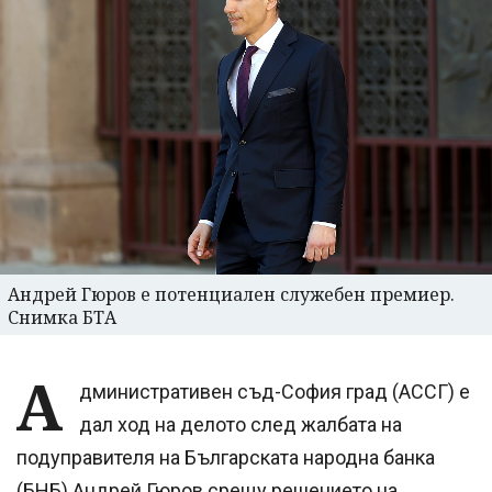
Андрей Гюров е потенциален служебен премиер.
Снимка БТА
А
дминистративен съд-София град (АССГ) е
дал ход на делото след жалбата на
подуправителя на Българската народна банка
(БНБ) Андрей Гюров срещу решението на