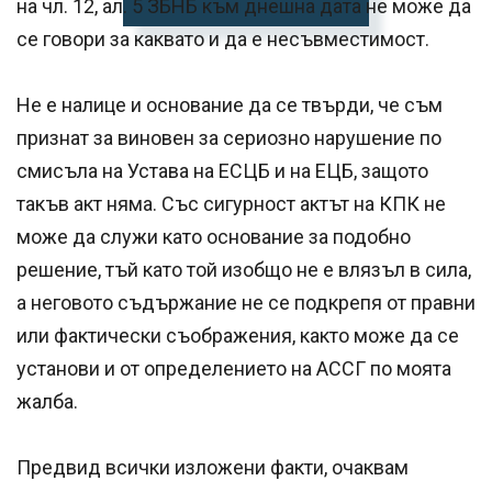
на чл. 12, ал. 5 ЗБНБ към днешна дата не може да
се говори за каквато и да е несъвместимост.
Не е налице и основание да се твърди, че съм
признат за виновен за сериозно нарушение по
смисъла на Устава на ЕСЦБ и на ЕЦБ, защото
такъв акт няма. Със сигурност актът на КПК не
може да служи като основание за подобно
решение, тъй като той изобщо не е влязъл в сила,
а неговото съдържание не се подкрепя от правни
или фактически съображения, както може да се
установи и от определението на АССГ по моята
жалба.
Предвид всички изложени факти, очаквам