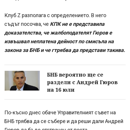
Клуб Z разполага с определението. В него
съдът посочва, че
КПК не е представила
доказателства, че жалбоподателят Гюров е
извъшвал неплатена дейност по смисъла на
закона за БНБ и че гтрябва да представи такива.
БНБ вероятно ще се
раздели с Андрей Гюров
на 16 юли
По-късно днес обаче Управителният съвет на
БНБ трябва да се събере и да реши дали Андрей
Гюров да бъде отстранен от поста.