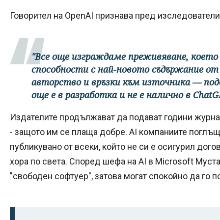
Говорител на OpenAI признава пред изследователи
"Все още изграждаме преживяване, което
способности с най-новото съдържание от 
авторство и връзки към източника — под
още е в разработка и не е налично в ChatG
Издателите продължават да подават години журна
- защото им се плаща добре. AI компаниите поглъщ
публикувано от всеки, който не си е осигурил дого
хора по света. Според шефа на AI в Microsoft Муст
"свободен софтуер", затова могат спокойно да го п