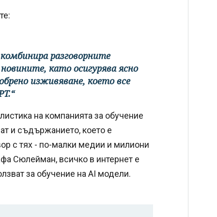
те:
 комбинира разговорните
новините, като осигурява ясно
обрено изживяване, което все
PT.“
листика на компанията за обучение
ат и съдържанието, което е
вор с тях - по-малки медии и милиони
афа Сюлейман, всичко в интернет е
олзват за обучение на AI модели.