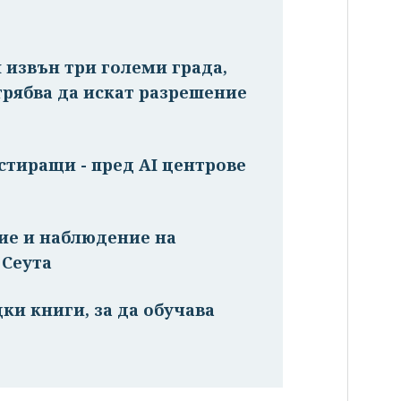
я извън три големи града,
рябва да искат разрешение
стиращи - пред AI центрове
ие и наблюдение на
 Сеута
ки книги, за да обучава