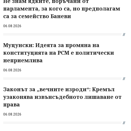
Не знам ядките, поръчани от
парламента, за кого са, но предполагам
са за семейство Баневи
06.08.2026
Муцунски: Идеята за промяна на
конституцията на РСМ е политически
неприемлива
06.08.2026
Законът за „вечните изроди“: Кремъл
узаконява извънсъдебното лишаване от
права
06.08.2026