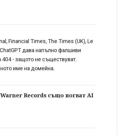
al, Financial Times, The Times (UK), Le
ico. ChatGPT дава напълно фалшиви
а 404 - защото не съществуват.
лното име на домейна.
и Warner Records също погват AI