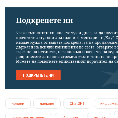
Подкрепете ни
Уважаеми читатели, вие сте тук и днес, за да научит
прочетете актуални анализи и коментари от „Клуб Z
имаме нужда от вашата подкрепа, за да продължим. 
държави на всички континенти по света, отваряте в
търсене на истинска, независима и качествена жур
допринесете за нашия стремеж към истината, непр
Можете да помогнете единственият поръчител на съ
ПОДКРЕПЕТЕ НИ
новини
линкове
ChatGPT
информа
изкуствен интелект
обучение
медии