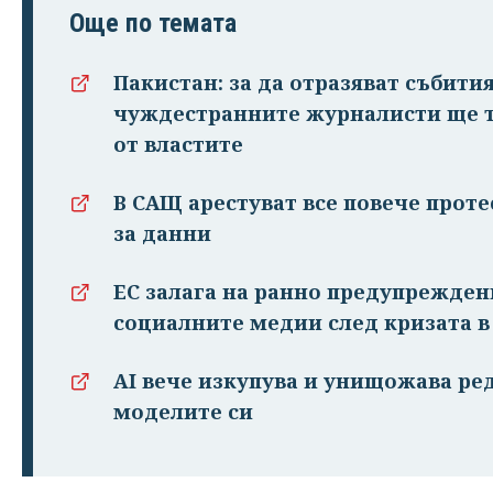
Още по темата
Пакистан: за да отразяват събити
чуждестранните журналисти ще т
от властите
В САЩ арестуват все повече проте
за данни
ЕС залага на ранно предупрежден
социалните медии след кризата в
AI вече изкупува и унищожава ред
моделите си