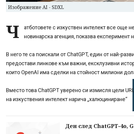
Изображение AI - SDXL
Ч
атботовете с изкуствен интелект все още не
новинарска агенция, показва експеримент н
В него те са поискали от ChatGPT, един от най-раз
предостави линкове към важни, ексклузивни истори
които OpenAI има сделки на стойност милиони дол
Вместо това ChatGPT уверено си измисля цели URL 
на изкуствения интелект нарича „халюциниране“
Ден след ChatGPT-4o, G