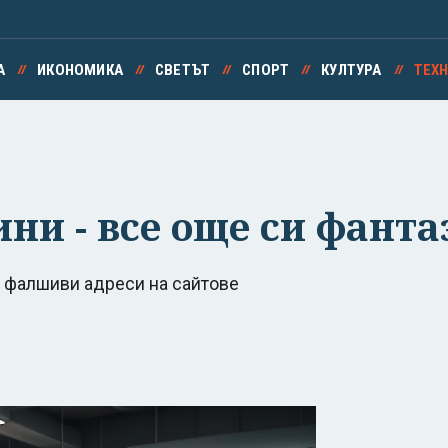
А
ИКОНОМИКА
СВЕТЪТ
СПОРТ
КУЛТУРА
ТЕХ
ини - все още си фант
я фалшиви адреси на сайтове