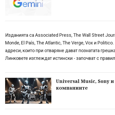
Изданията са Associated Press, The Wall Street Journ
Monde, El País, The Atlantic, The Verge, Vox и Polit
адреси, които при отваряне дават познатата грешк
Линковете изглеждат истински - започват с прави
Universal Music, Sony 
компаниите