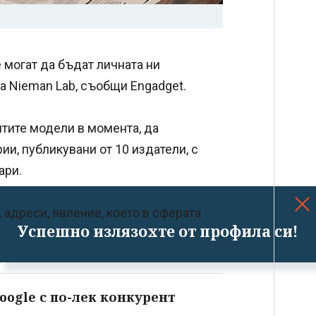
 могат да бъдат личната ни
а Nieman Lab, съобщи Engadget.
витите модели в момента, да
и, публикувани от 10 издатели, с
ари.
адреси, явление, което в сферата
Успешно излязохте от профила си!
oogle с по-лек конкурент