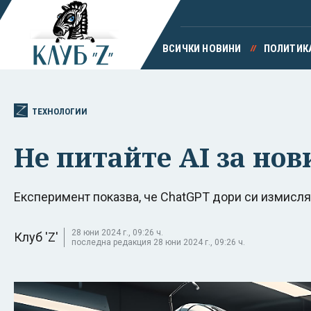
ВСИЧКИ НОВИНИ
ПОЛИТИК
ТЕХНОЛОГИИ
Не питайте AI за нов
Експеримент показва, че ChatGPT дори си измисл
28 юни 2024 г., 09:26 ч.
Клуб 'Z'
последна редакция 28 юни 2024 г., 09:26 ч.