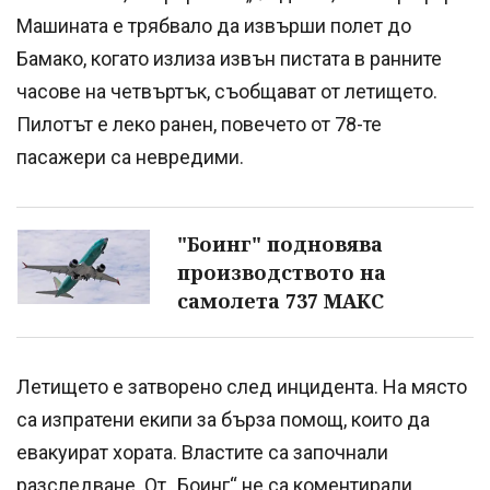
Машината е трябвало да извърши полет до
Бамако, когато излиза извън пистата в ранните
часове на четвъртък, съобщават от летището.
Пилотът е леко ранен, повечето от 78-те
пасажери са невредими.
"Боинг" подновява
производството на
самолета 737 МАКС
Летището е затворено след инцидента. На място
са изпратени екипи за бърза помощ, които да
евакуират хората. Властите са започнали
разследване. От „Боинг“ не са коментирали