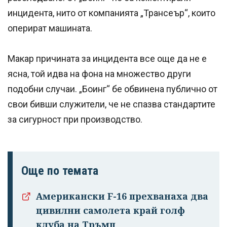
инцидента, нито от компанията „Трансеър“, които
оперират машината.
Макар причината за инцидента все още да не е
ясна, той идва на фона на множество други
подобни случаи. „Боинг“ бе обвинена публично от
свои бивши служители, че не спазва стандартите
за сигурност при производство.
Още по темата
Американски F-16 прехванаха два
цивилни самолета край голф
клуба на Тръмп