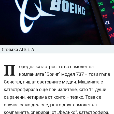
Снимка АП/БТА
П
оредна катастрофа със самолет на
компанията "Боинг" модел 737 – този път в
Сенегал, пишат световните медии. Машината е
катастрофирала още при излитане, като 11 души
са ранени, четирима от които – тежко. Това се
случва само ден след като друг самолет на
компанията, опериран от „ФедЕкс“, катастрофира.