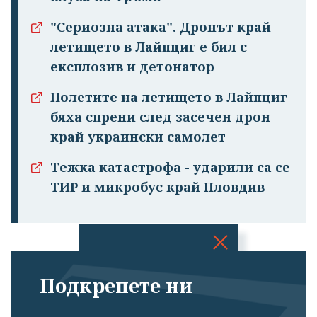
"Сериозна атака". Дронът край
летището в Лайпциг е бил с
експлозив и детонатор
Полетите на летището в Лайпциг
бяха спрени след засечен дрон
край украински самолет
Тежка катастрофа - ударили са се
ТИР и микробус край Пловдив
Успешно
Подкрепете ни
излязохте от
профила си!