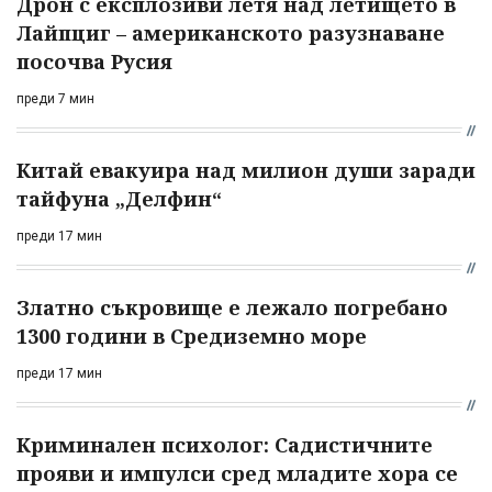
Дрон с експлозиви летя над летището в
Лайпциг – американското разузнаване
посочва Русия
преди 7 мин
Китай евакуира над милион души заради
тайфуна „Делфин“
преди 17 мин
Златно съкровище е лежало погребано
1300 години в Средиземно море
преди 17 мин
Криминален психолог: Садистичните
прояви и импулси сред младите хора се