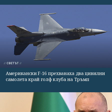
СВЕТЪТ
Американски F-16 прехванаха два цивилни
самолета край голф клуба на Тръмп