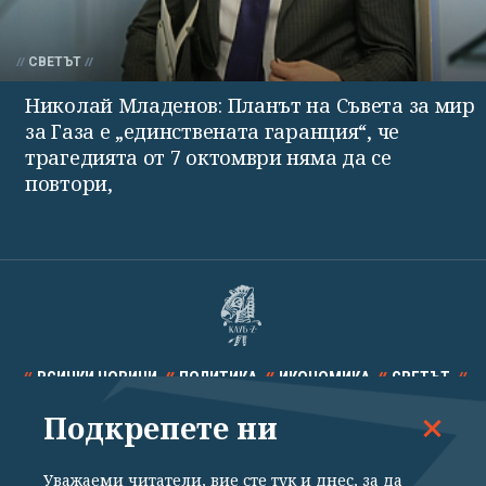
СВЕТЪТ
Николай Младенов: Планът на Съвета за мир
за Газа е „единствената гаранция“, че
трагедията от 7 октомври няма да се
повтори,
ВСИЧКИ НОВИНИ
ПОЛИТИКА
ИКОНОМИКА
СВЕТЪТ
Подкрепете ни
СПОРТ
КУЛТУРА
ТЕХНОЛОГИИ
КАЛЕЙДОСКОП
МНЕНИЯ
Уважаеми читатели, вие сте тук и днес, за да