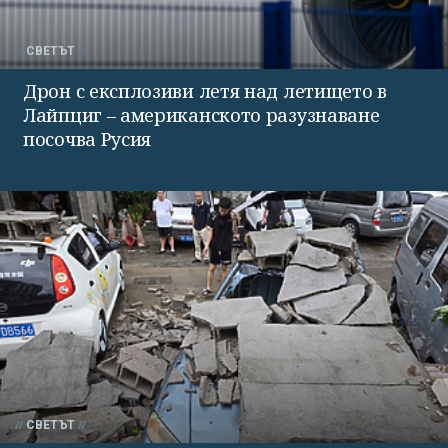
СВЕТЪТ
Дрон с експлозиви летя над летището в
Лайпциг – американското разузнаване
посочва Русия
СВЕТЪТ