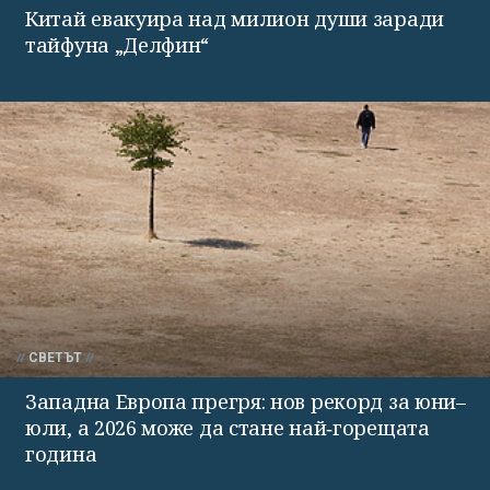
Китай евакуира над милион души заради
тайфуна „Делфин“
СВЕТЪТ
Западна Европа прегря: нов рекорд за юни–
юли, а 2026 може да стане най‑горещата
година