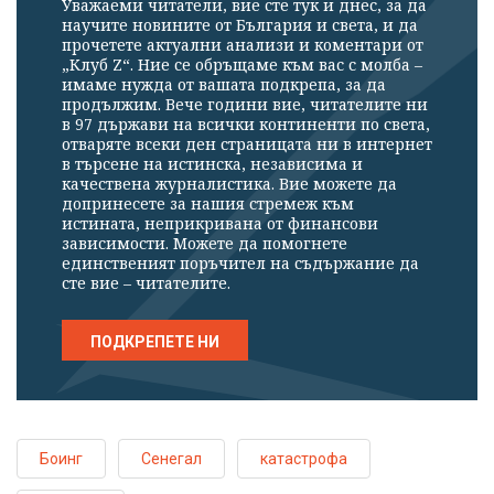
Уважаеми читатели, вие сте тук и днес, за да
научите новините от България и света, и да
прочетете актуални анализи и коментари от
„Клуб Z“. Ние се обръщаме към вас с молба –
имаме нужда от вашата подкрепа, за да
продължим. Вече години вие, читателите ни
в 97 държави на всички континенти по света,
отваряте всеки ден страницата ни в интернет
в търсене на истинска, независима и
качествена журналистика. Вие можете да
допринесете за нашия стремеж към
истината, неприкривана от финансови
зависимости. Можете да помогнете
единственият поръчител на съдържание да
сте вие – читателите.
ПОДКРЕПЕТЕ НИ
Боинг
Сенегал
катастрофа