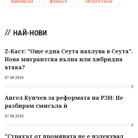
вампирски
фейшъл“
vampire facial
НАЙ-НОВИ
Z-Каст: "Още една Сеута нахлува в Сеута".
Нова мигрантска вълна или хибридна
атака?
07.08.2026
Ангел Кунчев за реформата на РЗИ: Не
разбирам смисъла ѝ
07.08.2026
"Страхът от промяната не е излекувал