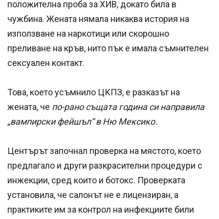
положителна проба за ХИВ, докато била в
чужбина. Жената нямала никаква история на
използване на наркотици или скорошно
преливане на кръв, нито пък е имала съмнителен
сексуален контакт.
Това, което усъмнило ЦКПЗ, е разказът на
жената, че
по-рано същата година си направила
„вампирски фейшъл“ в Ню Мексико.
Центърът започнал проверка на мястото, което
предлагало и други разкрасителни процедури с
инжекции, сред които и ботокс. Проверката
установила, че салонът не е лицензиран, а
практиките им за контрол на инфекциите били