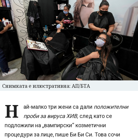
Снимката е илюстративна: АП/БТА
Н
ай-малко три жени са дали
положителни
проби за вируса ХИВ,
след като се
подложили на „вампирски“ козметични
процедури за лице, пише Би Би Си. Това сочи