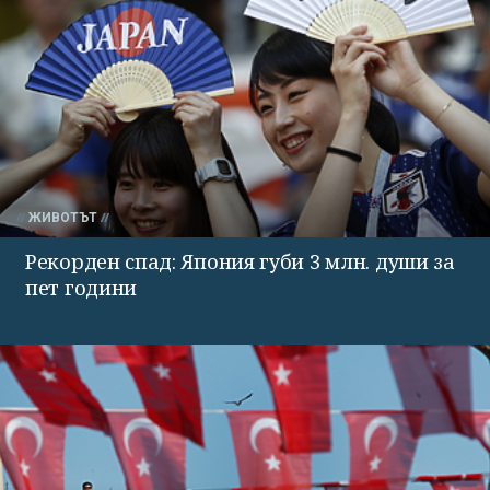
ЖИВОТЪТ
Рекорден спад: Япония губи 3 млн. души за
пет години