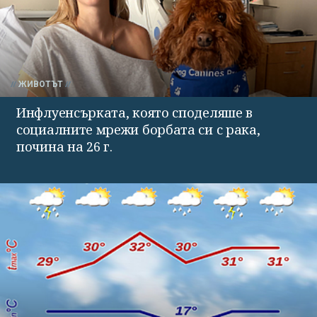
ЖИВОТЪТ
Инфлуенсърката, която споделяше в
социалните мрежи борбата си с рака,
почина на 26 г.