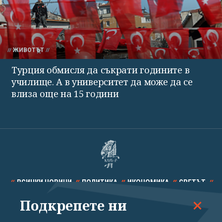
ЖИВОТЪТ
Турция обмисля да съкрати годините в
училище. А в университет да може да се
влиза още на 15 години
ВСИЧКИ НОВИНИ
ПОЛИТИКА
ИКОНОМИКА
СВЕТЪТ
Подкрепете ни
СПОРТ
КУЛТУРА
ТЕХНОЛОГИИ
КАЛЕЙДОСКОП
МНЕНИЯ