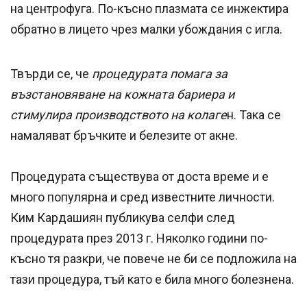
на центрофуга. По-късно плазмата се инжектира
обратно в лицето чрез малки убождания с игла.
Твърди се, че
процедурата помага за
възстановяване на кожната бариера и
стимулира производството на колаге
н. Така се
намаляват бръчките и белезите от акне.
Процедурата съществува от доста време и е
много популярна и сред известните личности.
Ким Кардашиян публикува селфи след
процедурата през 2013 г. Няколко години по-
късно тя разкри, че повече не би се подложила на
тази процедура, тъй като е била много болезнена.