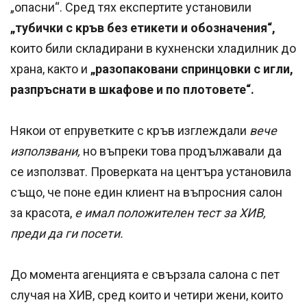
„опасни“. Сред тях експертите установили
„тубички с кръв без етикети и обозначения“,
които били складирани в кухненски хладилник до
храна, както и
„разопаковани спринцовки с игли,
разпръснати в шкафове и по плотовете“.
Някои от епруветките с кръв изглеждали
вече
използвани,
но въпреки това продължавали да
се използват. Проверката на центъра установила
също, че поне един клиент на въпросния салон
за красота,
е имал положителен тест за ХИВ,
преди да ги посети.
До момента агенцията е свързала салона с пет
случая на ХИВ, сред които и четири жени, които