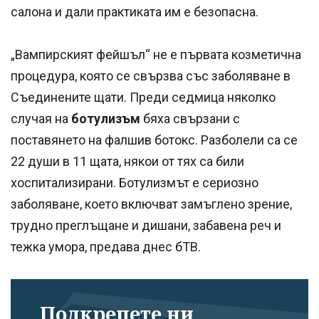
салона и дали практиката им е безопасна.
„Вампирският фейшъл“ не е първата козметична
процедура, която се свързва със заболяване в
Съединените щати. Преди седмица няколко
случая на
ботулизъм
бяха свързани с
поставянето на фалшив ботокс. Разболели са се
22 души в 11 щата, някои от тях са били
хоспитализирани. Ботулизмът е сериозно
заболяване, което включват замъглено зрение,
трудно преглъщане и дишани, забавена реч и
тежка умора, предава днес бТВ.
Подкрепете ни