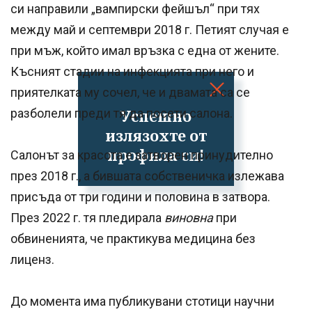
си направили „вампирски фейшъл“ при тях
между май и септември 2018 г. Петият случая е
при мъж, който имал връзка с една от жените.
Късният стадии на инфекцията при него и
приятелката му сочел, че и двамата са се
Успешно
разболели преди тя да посети салона.
излязохте от
профила си!
Салонът за красота е затворен принудително
през 2018 г., а бившата собственичка излежава
присъда от три години и половина в затвора.
През 2022 г. тя пледирала
виновна
при
обвиненията, че практикува медицина без
лиценз.
До момента има публикувани стотици научни