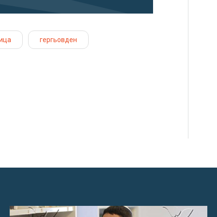
ица
гергьовден