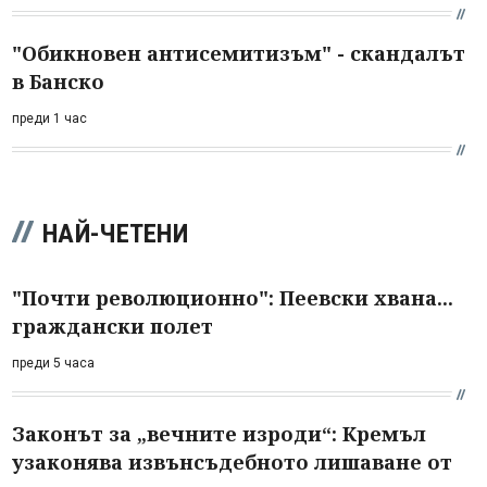
"Обикновен антисемитизъм" - скандалът
в Банско
преди 1 час
НАЙ-ЧЕТЕНИ
"Почти революционно": Пеевски хвана...
граждански полет
преди 5 часа
Законът за „вечните изроди“: Кремъл
узаконява извънсъдебното лишаване от