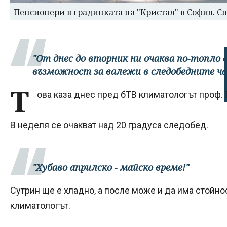
Пенсионери в градинката на "Кристал" в София. С
"От днес до вторник ни очаква по-топло 
възможност за валежи в следобедните ча
Т
ова каза днес пред бТВ климатологът проф. 
В неделя се очакват над 20 градуса следобед.
"Хубаво априлско - майско време!"
Сутрин ще е хладно, а после може и да има стойно
климатологът.