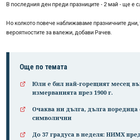
В последния ден преди празниците - 2 май - ще е 
Но колкото повече наближаваме празничните дни,
вероятностите за валежи, добави Рачев.
Още по темата
Юли е бил най-горещият месец въ
измерванията през 1900 г.
Очаква ни дълга, дълга поредица 
символични
До 37 градуса в неделя: НИМХ пре