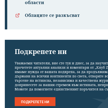
области
Облаците се разкъсват
Подкрепете ни
Уважаеми читатели, вие сте тук и днес, за да научит
прочетете актуални анализи и коментари от „Клуб Z
имаме нужда от вашата подкрепа, за да продължим. 
държави на всички континенти по света, отваряте в
търсене на истинска, независима и качествена жур
допринесете за нашия стремеж към истината, непр
Можете да помогнете единственият поръчител на съ
ПОДКРЕПЕТЕ НИ