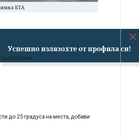
нимка БТА
време. Но на места ще има
сове.“
Успешно излязохте от профила си!
Георги Рачев.
сти до 25 градуса на места, добави