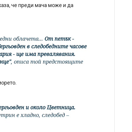
аза, че преди мача може и да
 едни облачета...
От петък -
ергьовден в следобедните часове
гария - ще има превалявания.
нце"
, описа той предстоящите
морето.
ергьовден и около Цветница.
трин е хладно, следобед –