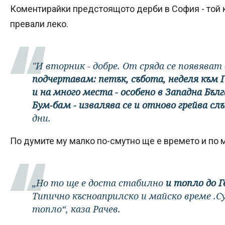
Коментирайки предстоящото дерби в София - той к
превали леко.
"И вторник - добре. От сряда се появяват
подчертавам: петък, събота, неделя към Г
и на много места - особено в Западна Бъл
Бум-бам - извалява се и отново грейва слъ
дни.
По думите му малко по-смутно ще е времето и по 
„Но то ще е доста стабилно
и топло до Г
Типично късноаприлско и майско време .Су
топло“, каза Рачев.