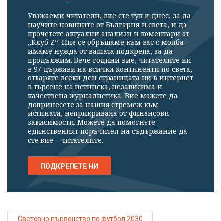
Уважаеми читатели, вие сте тук и днес, за да
научите новините от България и света, и да
прочетете актуални анализи и коментари от
„Клуб Z“. Ние се обръщаме към вас с молба –
имаме нужда от вашата подкрепа, за да
продължим. Вече години вие, читателите ни
в 97 държави на всички континенти по света,
отваряте всеки ден страницата ни в интернет
в търсене на истинска, независима и
качествена журналистика. Вие можете да
допринесете за нашия стремеж към
истината, неприкривана от финансови
зависимости. Можете да помогнете
единственият поръчител на съдържание да
сте вие – читателите.
ПОДКРЕПЕТЕ НИ
Световно първенство по футбол 2030