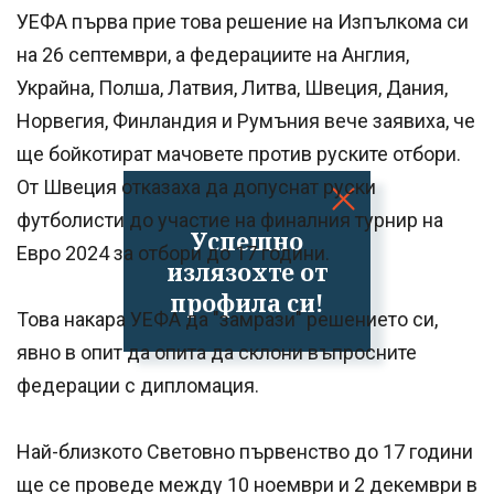
УЕФА първа прие това решение на Изпълкома си
на 26 септември, а федерациите на Англия,
Украйна, Полша, Латвия, Литва, Швеция, Дания,
Норвегия, Финландия и Румъния вече заявиха, че
ще бойкотират мачовете против руските отбори.
От Швеция отказаха да допуснат руски
футболисти до участие на финалния турнир на
Успешно
Евро 2024 за отбори до 17 години.
излязохте от
профила си!
Това накара УЕФА да "замрази" решението си,
явно в опит да опита да склони въпросните
федерации с дипломация.
Най-близкото Световно първенство до 17 години
ще се проведе между 10 ноември и 2 декември в