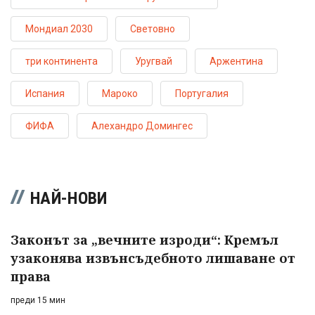
Мондиал 2030
Световно
три континента
Уругвай
Аржентина
Испания
Мароко
Португалия
ФИФА
Алехандро Домингес
НАЙ-НОВИ
Законът за „вечните изроди“: Кремъл
узаконява извънсъдебното лишаване от
права
преди 15 мин