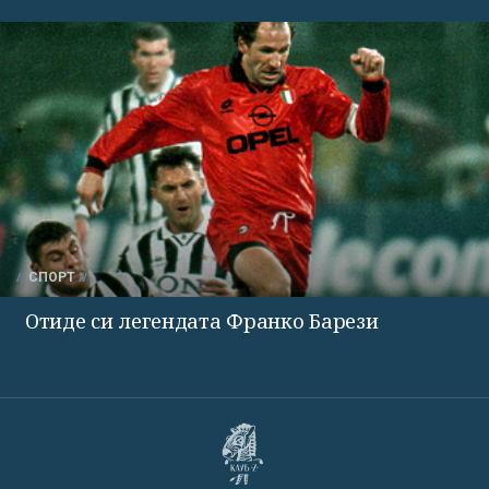
СПОРТ
Отиде си легендата Франко Барези