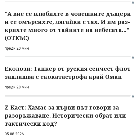
"А вие се влюбихте в чо­вешките дъщери
и се омърсихте, лягайки с тях. И им раз­
крихте много от тайните на небесата..."
(ОТКЪС)
преди 20 мин
Еколози: Танкер от руския сенчест флот
заплашва с екокатастрофа край Оман
преди 28 мин
Z-Каст: Хамас за първи път говори за
разоръжаване. Исторически обрат или
тактически ход?
05.08.2026