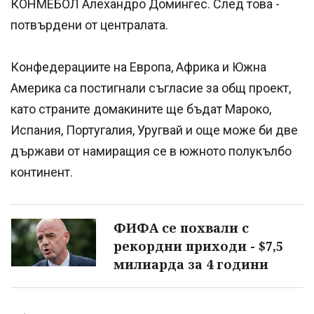
КОНМЕБОЛ Алехандро Домингес. След това -
потвърдени от централата.
Конфедерациите на Европа, Африка и Южна
Америка са постигнали съгласие за общ проект,
като страните домакините ще бъдат Мароко,
Испания, Португалия, Уругвай и още може би две
държави от намиращия се в южното полукълбо
континент.
ФИФА се похвали с
рекордни приходи - $7,5
милиарда за 4 години