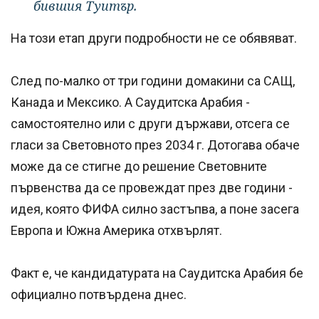
бившия Туитър.
На този етап други подробности не се обявяват.
След по-малко от три години домакини са САЩ,
Канада и Мексико. А Саудитска Арабия -
самостоятелно или с други държави, отсега се
гласи за Световното през 2034 г. Дотогава обаче
може да се стигне до решение Световните
първенства да се провеждат през две години -
идея, която ФИФА силно застъпва, а поне засега
Европа и Южна Америка отхвърлят.
Факт е, че кандидатурата на Саудитска Арабия бе
официално потвърдена днес.