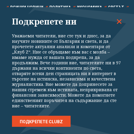
ВСИЧКИ НОВИНИ
ПОЛИТИКА
ИКОНОМИКА
СВЕТЪТ
Подкрепете ни
СПОРТ
КУЛТУРА
ТЕХНОЛОГИИ
КАЛЕЙДОСКОП
МНЕНИЯ
Уважаеми читатели, вие сте тук и днес, за да
научите новините от България и света, и да
прочетете актуални анализи и коментари от
„Клуб Z“. Ние се обръщаме към вас с молба –
имаме нужда от вашата подкрепа, за да
продължим. Вече години вие, читателите ни в 97
Общи условия
Политика за поверителност
държави на всички континенти по света,
отваряте всеки ден страницата ни в интернет в
Реклама
Партньори
Контакти
За Клуб Z
търсене на истинска, независима и качествена
Екип
Подкрепете ни
журналистика. Вие можете да допринесете за
нашия стремеж към истината, неприкривана от
финансови зависимости. Можете да помогнете
единственият поръчител на съдържание да сте
Издател на www.clubz.bg е „Клуб Зебра Медия“ ЕООД, София, ул. "Алеко
вие – читателите.
Константинов" 3. Всички права запазени 2026 „Клуб Зебра Медия“
ЕООД.
Препечатването на материали, снимки и видео от www.clubz.bg без
разрешение ще бъде преследвано по съдебен път, съгласно
ПОДКРЕПЕТЕ CLUBZ
ОБЩИТЕ УСЛОВИЯ