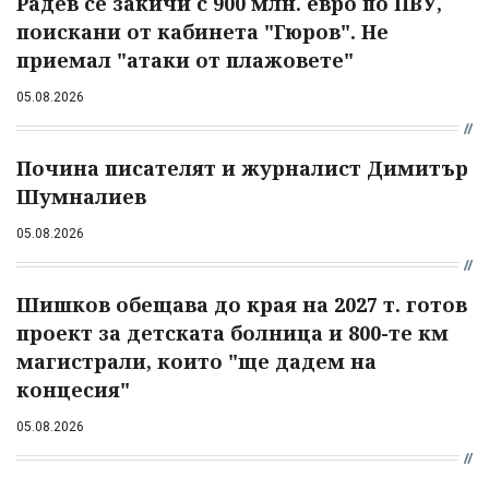
Радев се закичи с 900 млн. евро по ПВУ,
поискани от кабинета "Гюров". Не
приемал "атаки от плажовете"
05.08.2026
Почина писателят и журналист Димитър
Шумналиев
05.08.2026
Шишков обещава до края на 2027 т. готов
проект за детската болница и 800-те км
магистрали, които "ще дадем на
концесия"
05.08.2026