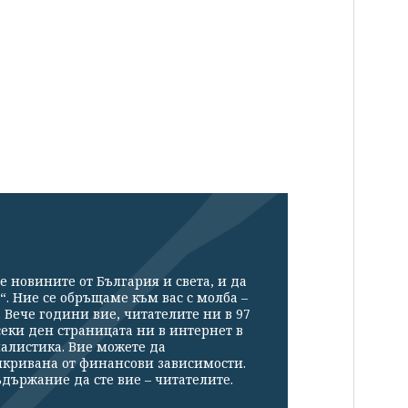
е новините от България и света, и да
“. Ние се обръщаме към вас с молба –
Вече години вие, читателите ни в 97
секи ден страницата ни в интернет в
налистика. Вие можете да
икривана от финансови зависимости.
държание да сте вие – читателите.