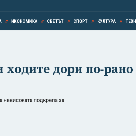
А
ИКОНОМИКА
СВЕТЪТ
СПОРТ
КУЛТУРА
ТЕХ
си ходите дори по-рано
а невисоката подкрепа за