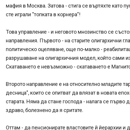
мафия в Москва. Затова - стига се въртяхте като пу
сте играли "топката в корнера"!
Това управление - и неговото мнозинство се съст
направления. Първото - на старите олигархични гла
политическо оцеляване, още по-малко - реабилитац
разрушаване на олигархичния модел, който сами и
Скатаването е невъзможно - скатаването е Магнит
Второто направление е на относително младите тар
десница", които се опитват да влязат в новата епох
старата. Няма да стане господа - налага се първо д
здраво, болезнено да я сритате.
Оттам - да пенсионирате властовите й йерархии и д