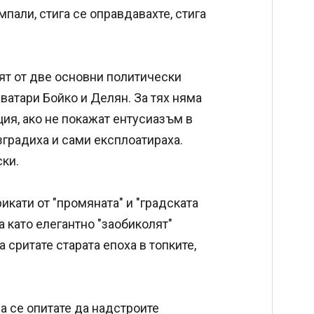
мпали, стига се оправдавахте, стига
оят от две основни политически
ватари Бойко и Делян. За тях няма
ия, ако не покажат ентусиазъм в
зградиха и сами експлоатираха.
ски.
икати от "промяната" и "градската
а като елегантно "заобиколят"
а сритате старата епоха в топките,
а се опитате да надстроите