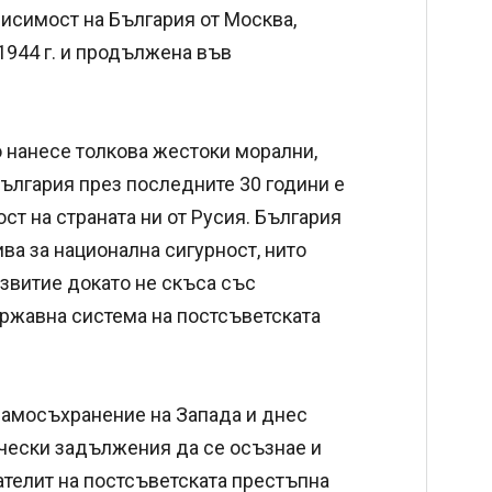
висимост на България от Москва,
1944 г. и продължена във
 нанесе толкова жестоки морални,
България през последните 30 години е
ст на страната ни от Русия. България
ва за национална сигурност, нито
звитие докато не скъса със
ържавна система на постсъветската
 самосъхранение на Запада и днес
ически задължения да се осъзнае и
ателит на постсъветската престъпна