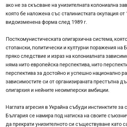
ако не за скъсване на унизителната колониална за
която бе наложена със сталинистката окупация от 
видоизменена форма след 1989 г.
Посткомунистическата олигархична система, която
стопански, политически и културни поражения на 
пряко следствие и израз на колониалната зависимо
няма нито европейска перспектива, нито перспекти
перспектива за достойно и успешно национално ра
зависимостите си от организираната престъпна д
олигархия и нейните неоимперски амбиции.
Наглата агресия в Украйна събуди инстинктите за
България се намира под натиска на своите съюзн
да прекрати унизителното си съществуване като с