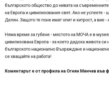
българското общество до нивата на съвременнит
на Европа и цивилизования свят. Ако не успеете - 
Делян. Защото те поне имат опит и хитрост, а вие - 
Няма време за губене - мястото на МОЧА е в музея.
цивилизована Европа - за което дадоха живота си 
българското национално Възраждане и национално
се хващайте на работа!
Коментарът е от профила на Огнян Минчев във ф