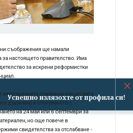
чни съображения ще намали
а за настоящето правителство. Има
идетелство за искрени реформистки
нциал.
 категоричната отмяна на концесията
Успешно излязохте от профила си!
ата държава) и сбогуването с
ането на 24 май или 6 септември за
атериален, но още повече в
ержими свидетелства за отслабване -