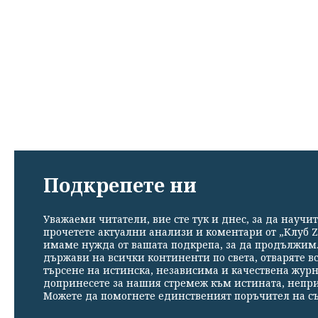
Подкрепете ни
Уважаеми читатели, вие сте тук и днес, за да научит
прочетете актуални анализи и коментари от „Клуб Z
имаме нужда от вашата подкрепа, за да продължим. 
държави на всички континенти по света, отваряте в
търсене на истинска, независима и качествена жур
допринесете за нашия стремеж към истината, непр
Можете да помогнете единственият поръчител на съ