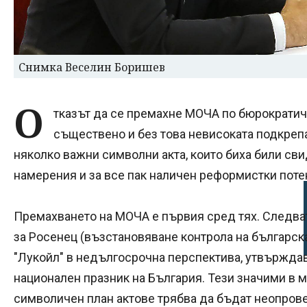
Снимка Веселин Боришев
О
тказът да се премахне МОЧА по бюрократи
съществено и без това невисоката подкреп
няколко важни символни акта, които биха били св
намерения и за все пак наличен реформистки поте
Премахването на МОЧА е първия сред тях. Следват
за Росенец (възстановяване контрола на българск
"Лукойл" в недългосрочна перспектива, утвърждав
национален празник на България. Тези значими в м
символичен план актове трябва да бъдат неопров