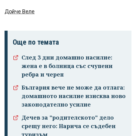
Дойче Веле
Още по темата
След 3 дни домашно насилие:
жена е в болница със счупени
ребра и череп
България вече не може да отлага:
домашното насилие изисква ново
законодателно усилие
Дечев за "родителското" дело
срещу него: Нарича се съдебен
туризъм