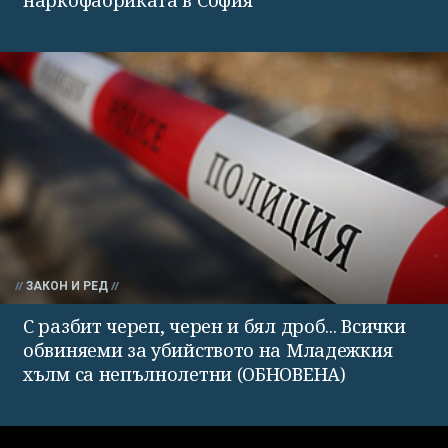
ЗАКОН И РЕД
С разбит череп, черен и бял дроб... Всички
обвиняеми за убийството на Младежкия
хълм са непълнолетни (ОБНОВЕНА)