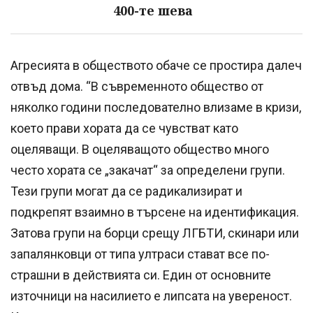
400-те шева
Агресията в обществото обаче се простира далеч
отвъд дома. “В съвременното общество от
няколко години последователно влизаме в кризи,
което прави хората да се чувстват като
оцеляващи. В оцеляващото общество много
често хората се „закачат“ за определени групи.
Тези групи могат да се радикализират и
подкрепят взаимно в търсене на идентификация.
Затова групи на борци срещу ЛГБТИ, скинари или
запалянковци от типа ултраси стават все по-
страшни в действията си. Един от основните
източници на насилието е липсата на увереност.