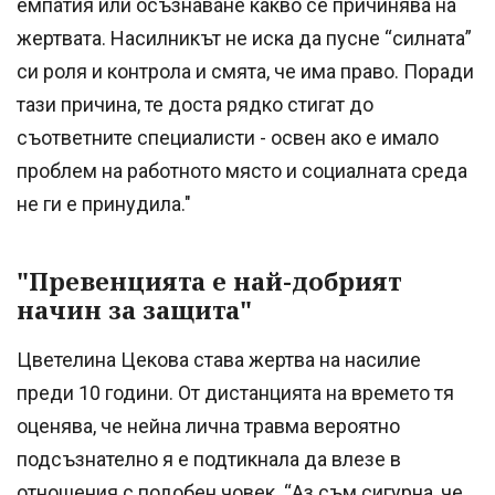
емпатия или осъзнаване какво се причинява на
жертвата. Насилникът не иска да пусне “силната”
си роля и контрола и смята, че има право. Поради
тази причина, те доста рядко стигат до
съответните специалисти - освен ако е имало
проблем на работното място и социалната среда
не ги е принудила."
"Превенцията е най-добрият
начин за защита"
Цветелина Цекова става жертва на насилие
преди 10 години. От дистанцията на времето тя
оценява, че нейна лична травма вероятно
подсъзнателно я е подтикнала да влезе в
отношения с подобен човек. “Аз съм сигурна, че