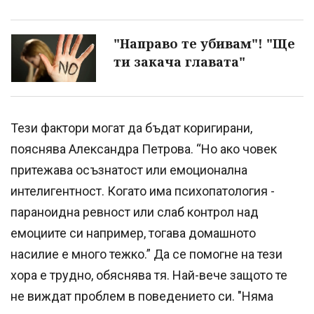
"Направо те убивам"! "Ще
ти закача главата"
Тези фактори могат да бъдат коригирани,
пояснява Александра Петрова. “Но ако човек
притежава осъзнатост или емоционална
интелигентност. Когато има психопатология -
параноидна ревност или слаб контрол над
емоциите си например, тогава домашното
насилие е много тежко.” Да се помогне на тези
хора е трудно, обяснява тя. Най-вече защото те
не виждат проблем в поведението си. "Няма