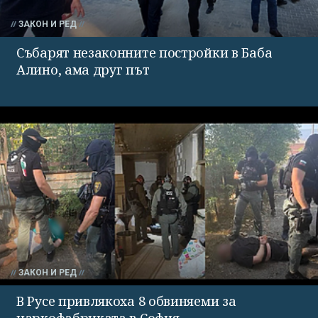
ЗАКОН И РЕД
Събарят незаконните постройки в Баба
Алино, ама друг път
ЗАКОН И РЕД
В Русе привлякоха 8 обвиняеми за
наркофабриката в София