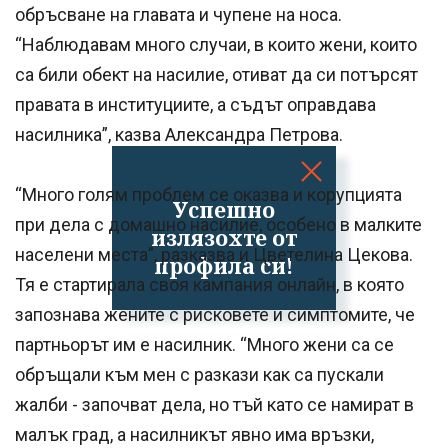
обръсване на главата и чупене на носа.
“Наблюдавам много случаи, в които жени, които
са били обект на насилие, отиват да си потърсят
правата в институциите, а съдът оправдава
насилника”, казва Александра Петрова.
“Много голям проблем се оказва и корупцията
Успешно
при дела с домашно насилие, особено в малките
излязохте от
населени места”, разказва и Цветелина Цекова.
профила си!
Тя е стартирала своя кампания онлайн, в която
запознава жените с рисковете и симптомите, че
партньорът им е насилник. “Много жени са се
обръщали към мен с разкази как са пускали
жалби - започват дела, но тъй като се намират в
малък град, а насилникът явно има връзки,