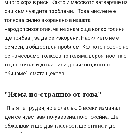
много хора в риск. Както и масовото затваряне на
очи към чуждите проблеми. “Това мислене е
толкова силно вкоренено в нашата
народопсихология, че не знам още колко години
ще трябват, за да се изкорени. Насилието не е
семеен, а обществен проблем. Колкото повече не
се намесваме, толкова по-голяма вероятността е
то да стигне и до нас или до някого, когото
обичаме”, смята Цекова.
"Няма по-страшно от това"
“Пътят е труден, но е сладък. С всеки изминал
ден се чувствам по-уверена, по-спокойна. Ще
обжалвам и ще дам гласност, ще стигна и до