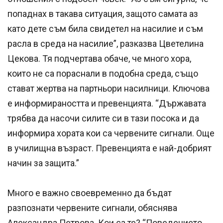
попаднах в такава ситуация, защото самата аз
като дете съм била свидетел на насилие и съм
расла в среда на насилие”, разказва Цветелина
Цекова. Тя подчертава обаче, че много хора,
които не са пораснали в подобна среда, също
стават жертва на партньори насилници. Ключова
е информираността и превенцията. “Държавата
трябва да насочи силите си в тази посока и да
информира хората кои са червените сигнали. Още
в училищна възраст. Превенцията е най-добрият
начин за защита.”
Много е важно своевременно да бъдат
разпознати червените сигнали, обяснява
Александра Петрова. Кои са те? “Поведението