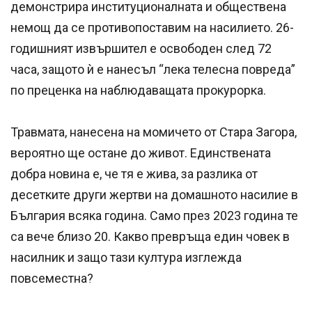
демонстрира институционалната и обществена
немощ да се противопоставим на насилието. 26-
годишният извършител е освободен след 72
часа, защото ѝ е нанесъл “лека телесна повреда”
по преценка на наблюдаващата прокурорка.
Травмата, нанесена на момичето от Стара Загора,
вероятно ще остане до живот. Единствената
добра новина е, че тя е жива, за разлика от
десетките други жертви на домашното насилие в
България всяка година. Само през 2023 година те
са вече близо 20. Какво превръща един човек в
насилник и защо тази култура изглежда
повсеместна?