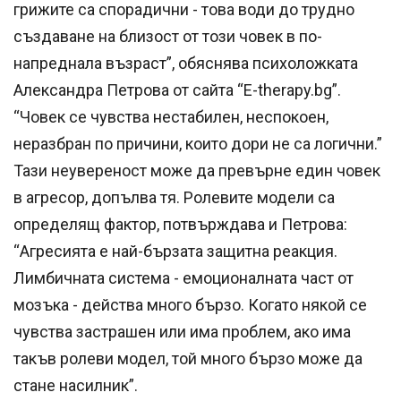
грижите са спорадични - това води до трудно
създаване на близост от този човек в по-
напреднала възраст”, обяснява психоложката
Александра Петрова от сайта “E-therapy.bg”.
“Човек се чувства нестабилен, неспокоен,
неразбран по причини, които дори не са логични.”
Тази неувереност може да превърне един човек
в агресор, допълва тя. Ролевите модели са
определящ фактор, потвърждава и Петрова:
“Агресията е най-бързата защитна реакция.
Лимбичната система - емоционалната част от
мозъка - действа много бързо. Когато някой се
чувства застрашен или има проблем, ако има
такъв ролеви модел, той много бързо може да
стане насилник”.