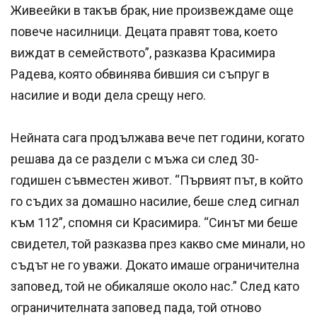
Живеейки в такъв брак, ние произвеждаме още
повече насилници. Децата правят това, което
виждат в семейството”, разказва Красимира
Радева, която обвинява бившия си съпруг в
насилие и води дела срещу него.
Нейната сага продължава вече пет години, когато
решава да се раздели с мъжа си след 30-
годишен съвместен живот. “Първият път, в който
го съдих за домашно насилие, беше след сигнал
към 112”, спомня си Красимира. “Синът ми беше
свидетел, той разказва през какво сме минали, но
съдът не го уважи. Докато имаше ограничителна
заповед, той не обикаляше около нас.” След като
ограничителната заповед пада, той отново