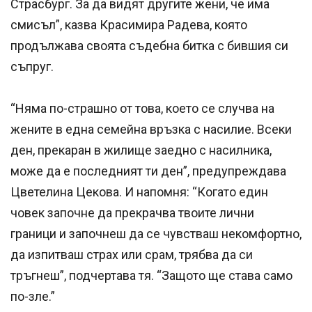
Страсбург. За да видят другите жени, че има
смисъл”, казва Красимира Радева, която
продължава своята съдебна битка с бившия си
съпруг.
“Няма по-страшно от това, което се случва на
жените в една семейна връзка с насилие. Всеки
ден, прекаран в жилище заедно с насилника,
може да е последният ти ден”, предупреждава
Цветелина Цекова. И напомня: “Когато един
човек започне да прекрачва твоите лични
граници и започнеш да се чувстваш некомфортно,
да изпитваш страх или срам, трябва да си
тръгнеш”, подчертава тя. “Защото ще става само
по-зле.”