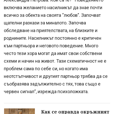
включва желанието насилникът да знае почти
всичко за обекта на своята “любов”. Започват
щателни разкази за миналото. Започва
обследване на приятелствата, на близките и
роднините. Насилникът постоянно е критичен
към партньора и неговото поведение. Много
често тези хора могат да имат свои собствени
схеми и начин на живот. Тази схематичност не е
проблем сама по себе си, но когато има
неотстъпчивост и другият партньор трябва да се
съобразява задължително с тях, това също е
червен сигнал”, изрежда психоложката.
Как се оправда окръжният