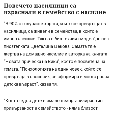
Повечето насилници са
израснали в семейство с насилие
“В 90% от случаите хората, които се превръщат в
насилници, са живели в семейства, в които е
имало насилие. Такъв е бил техният модел”, казва
писателката Цветелина Цекова. Самата тя е
жертва на домашно насилие и авторка на книгата
“Новата прическа на Вики”, която е посветена на
темата. “Психологията на един човек, който се
превръща в насилник, се сформира в много ранна
детска възраст”, казва тя.
"Когато едно дете е имало дезорганизиран тип
привързаност в семейството - няма близост,