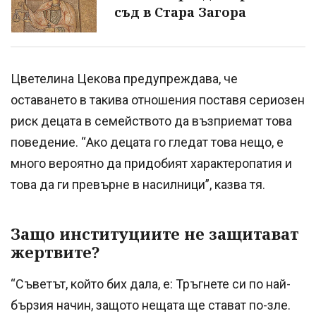
съд в Стара Загора
Цветелина Цекова предупреждава, че
оставането в такива отношения поставя сериозен
риск децата в семейството да възприемат това
поведение. “Ако децата го гледат това нещо, е
много вероятно да придобият характеропатия и
това да ги превърне в насилници”, казва тя.
Защо институциите не защитават
жертвите?
“Съветът, който бих дала, е: Тръгнете си по най-
бързия начин, защото нещата ще стават по-зле.