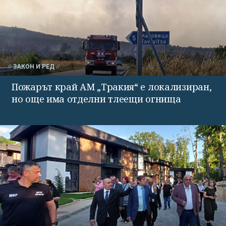
ЗАКОН И РЕД
Пожарът край АМ „Тракия“ е локализиран,
но още има отделни тлеещи огнища