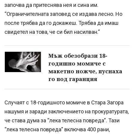
започва да притеснява нея и сина им.
“Ограничителната заповед се издава лесно. Но
после трябва да го докажеш. Трябва да имаш
свидетел на това, че си бил насилван.”
Мъж обезобрази 18-
годишно момиче с
макетно ножче, пуснаха
го под гаранция
Случаят с 18-годишното момиче в Стара Загора
нашумя и заради заключението на прокуратурата,
че става дума за “лека телесна повреда”. Тази
“лека телесна повреда” включва 400 рани,