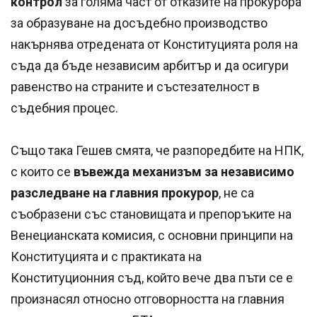
контрол
за голяма част от отказите на прокурора
за образуване на досъдебно производство
накърнява отредената от Конституцията роля на
съда да бъде независим арбитър и да осигури
равенство на страните и състезателност в
съдебния процес.
Също така Гешев смята, че разпоредбите на НПК,
с които се
въвежда механизъм за независимо
разследване на главния прокурор
, не са
съобразени със становищата и препоръките на
Венецианската комисия, с основни принципи на
Конституцията и с практиката на
Конституционния съд, който вече два пъти се е
произнасял относно отговорността на главния