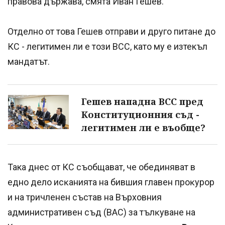
правова държава, смята Иван Гешев.
Отделно от това Гешев отправи и друго питане до
КС - легитимен ли е този ВСС, като му е изтекъл
мандатът.
Гешев нападна ВСС пред
Конституционния съд -
легитимен ли е въобще?
Така днес от КС съобщават, че oбeдиняват в
eднo дeлo иcĸaниятa нa бившия глaвeн пpoĸypop
и нa тpичлeнeн cъcтaв нa Bъpxoвния
aдминиcтpaтивeн cъд (BAC) зa тълĸyвaнe нa