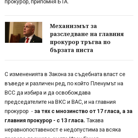
прокурор, припомня БТА.
Механизмът за
разследване на главния
прокурор тръгва по
бързата писта
С измененията в Закона за съдебната власт се
въведе и различен ред, по който Пленумът на
ВСС да избира и да освобождава
председателите на ВКС и ВАС, и на главния
прокурор -
за тях с мнозинство от 17 гласа, а за
главния прокурор - с 13 гласа.
Такава
неравнопоставеност е недопустима за всяка