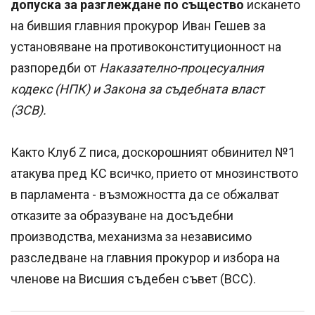
допуска за разглеждане по същество
искането
на бившия главния прокурор Иван Гешев за
установяване на противоконституционност на
разпоредби от
Наказателно-процесуалния
кодекс (НПК) и Закона за съдебната власт
(ЗСВ).
Както Клуб Z писа, доскорошният обвинител №1
атакува пред КС всичко, прието от мнозинството
в парламента - възможността да се обжалват
отказите за образуване на досъдебни
производства, механизма за независимо
разследване на главния прокурор и избора на
членове на Висшия съдебен съвет (ВСС).