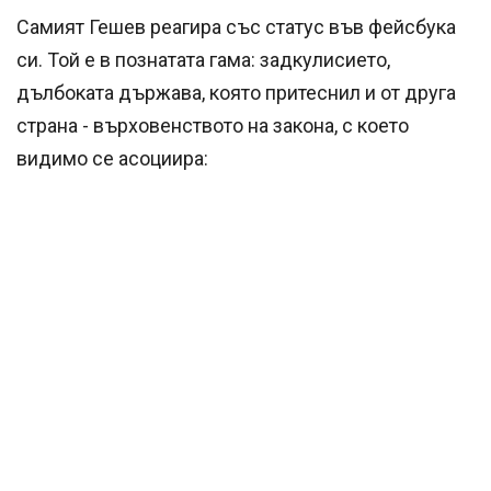
Самият Гешев реагира със статус във фейсбука
си. Той е в познатата гама: задкулисието,
дълбоката държава, която притеснил и от друга
страна - върховенството на закона, с което
видимо се асоциира: