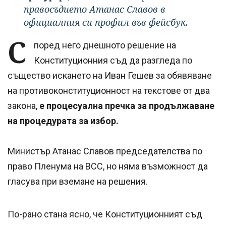
правосъдието Атанас Славов в
официалния си профил във фейсбук.
С
поред него днешното решение на
Конституционния съд да разгледа по
същество искането на Иван Гешев за обявяване
на противоконституционност на текстове от два
закона,
е процесуална пречка за продължаване
на процедурата за избор.
Министър Атанас Славов председателства по
право Пленума на ВСС, но няма възможност да
гласува при вземане на решения.
По-рано стана ясно, че Конституционният съд