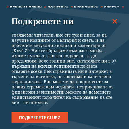
ВСИЧКИ НОВИНИ
ПОЛИТИКА
ИКОНОМИКА
СВЕТЪТ
Подкрепете ни
СПОРТ
КУЛТУРА
ТЕХНОЛОГИИ
КАЛЕЙДОСКОП
МНЕНИЯ
Уважаеми читатели, вие сте тук и днес, за да
научите новините от България и света, и да
прочетете актуални анализи и коментари от
„Клуб Z“. Ние се обръщаме към вас с молба –
имаме нужда от вашата подкрепа, за да
продължим. Вече години вие, читателите ни в 97
Общи условия
Политика за поверителност
държави на всички континенти по света,
отваряте всеки ден страницата ни в интернет в
Реклама
Партньори
Контакти
За Клуб Z
търсене на истинска, независима и качествена
Екип
Подкрепете ни
журналистика. Вие можете да допринесете за
нашия стремеж към истината, неприкривана от
финансови зависимости. Можете да помогнете
единственият поръчител на съдържание да сте
Издател на www.clubz.bg е „Клуб Зебра Медия“ ЕООД, София, ул. "Алеко
вие – читателите.
Константинов" 3. Всички права запазени 2026 „Клуб Зебра Медия“
ЕООД.
Препечатването на материали, снимки и видео от www.clubz.bg без
разрешение ще бъде преследвано по съдебен път, съгласно
ПОДКРЕПЕТЕ CLUBZ
ОБЩИТЕ УСЛОВИЯ