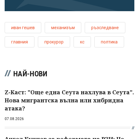
иван гешев
механизъм
ръзследване
главния
прокурор
кс
полтика
НАЙ-НОВИ
Z-Каст: "Още една Сеута нахлува в Сеута".
Нова мигрантска вълна или хибридна
атака?
07.08.2026
Ангел Кунчев за реформата на РЗИ: Не