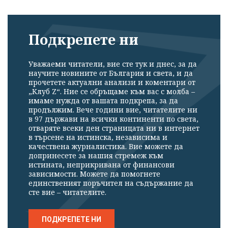
Подкрепете ни
Уважаеми читатели, вие сте тук и днес, за да
научите новините от България и света, и да
прочетете актуални анализи и коментари от
„Клуб Z“. Ние се обръщаме към вас с молба –
имаме нужда от вашата подкрепа, за да
продължим. Вече години вие, читателите ни
в 97 държави на всички континенти по света,
отваряте всеки ден страницата ни в интернет
в търсене на истинска, независима и
качествена журналистика. Вие можете да
допринесете за нашия стремеж към
истината, неприкривана от финансови
зависимости. Можете да помогнете
единственият поръчител на съдържание да
сте вие – читателите.
ПОДКРЕПЕТЕ НИ