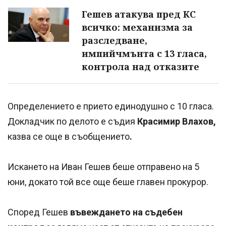
Гешев атакува пред КС
всичко: механизма за
разследване,
импийчмънта с 13 гласа,
контрола над отказите
Определението е прието единодушно с 10 гласа.
Докладчик по делото е съдия
Красимир Влахов,
казва се още в съобщението
.
Искането на Иван Гешев беше отправено на 5
юни, докато той все още беше главен прокурор.
Според Гешев
въвеждането на съдебен