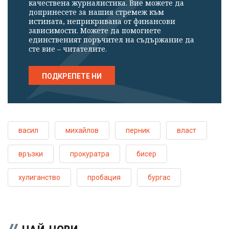
качествена журналистика. Вие можете да
допринесете за нашия стремеж към
истината, неприкривана от финансови
зависимости. Можете да помогнете
единственият поръчител на съдържание да
сте вие – читателите.
ПОДКРЕПЕТЕ НИ
васил
михайлов
перник
власт
връзки
прокуратра
бисер
хулиганство
пробация
бургас