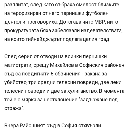
разплитат, след като събраха смелост близките
на тероризиран от него пернишки футболен
деятел и проговориха. Дотогава нито МВР, нито
прокуратурата бяха забелязали издевателствата,
на които тийнейджърът подлага целия град.
След серия от отводи на всички пернишки
магистрати, срещу Михайлов в Софиския районен
съд са повдигнати 8 обвинения - закана за
убийство, три средни телесни повреди, две леки
телесни повреди и две за хулиганство. В момента
той е с мярка за неотклонение "задържане под
стража".
Вчера Районният съд в София отхвърли