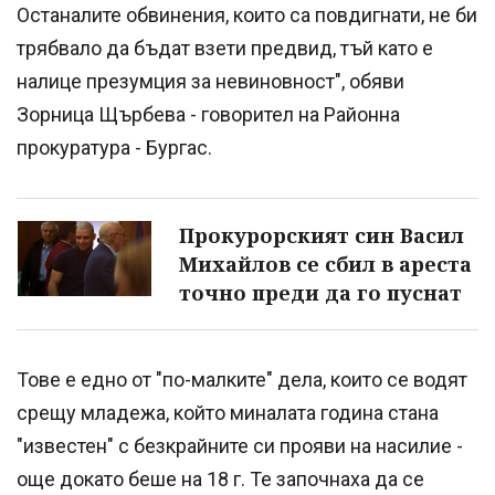
Останалите обвинения, които са повдигнати, не би
трябвало да бъдат взети предвид, тъй като е
налице презумция за невиновност", обяви
Зорница Щърбева - говорител на Районна
прокуратура - Бургас.
Прокурорският син Васил
Михайлов се сбил в ареста
точно преди да го пуснат
Тове е едно от "по-малките" дела, които се водят
срещу младeжа, който миналата година стана
"известен" с безкрайните си прояви на насилие -
още докато беше на 18 г. Те започнаха да се