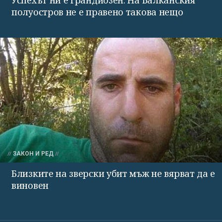
Успехът ни е грандиозен. На Балканския
полуостров не е правено такова нещо
ЗАКОН И РЕД
Близките на зверски убит мъж не вярват да е
виновен