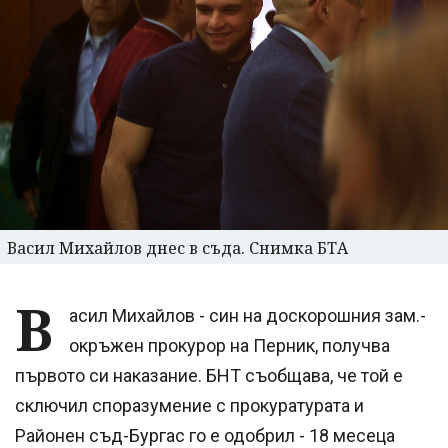
Васил Михайлов днес в съда. Снимка БТА
В
асил Михайлов - син на доскорошния зам.-
окръжен прокурор на Перник, получва
първото си наказание. БНТ съобщава, че той е
сключил споразумение с прокуратурата и
Районен съд-Бургас го е одобрил - 18 месеца