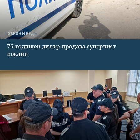
ЗАКОН И РЕД
75-годишен дилър продава суперчист
кокаин