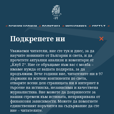
ВСИЧКИ НОВИНИ
ПОЛИТИКА
ИКОНОМИКА
СВЕТЪТ
Подкрепете ни
СПОРТ
КУЛТУРА
ТЕХНОЛОГИИ
КАЛЕЙДОСКОП
МНЕНИЯ
Уважаеми читатели, вие сте тук и днес, за да
научите новините от България и света, и да
прочетете актуални анализи и коментари от
„Клуб Z“. Ние се обръщаме към вас с молба –
имаме нужда от вашата подкрепа, за да
продължим. Вече години вие, читателите ни в 97
Общи условия
Политика за поверителност
държави на всички континенти по света,
отваряте всеки ден страницата ни в интернет в
Реклама
Партньори
Контакти
За Клуб Z
търсене на истинска, независима и качествена
Екип
Подкрепете ни
журналистика. Вие можете да допринесете за
нашия стремеж към истината, неприкривана от
финансови зависимости. Можете да помогнете
единственият поръчител на съдържание да сте
Издател на www.clubz.bg е „Клуб Зебра Медия“ ЕООД, София, ул. "Алеко
вие – читателите.
Константинов" 3. Всички права запазени 2026 „Клуб Зебра Медия“