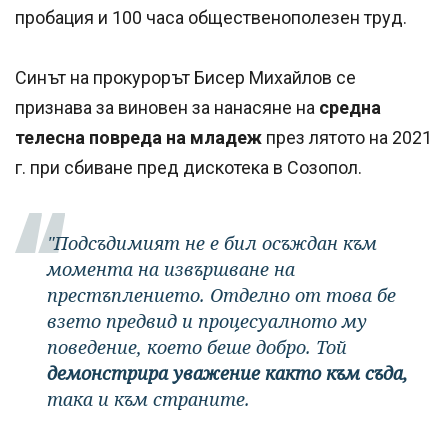
пробация и 100 часа общественополезен труд.
Синът на прокурорът Бисер Михайлов се
признава за виновен за нанасяне на
средна
телесна повреда на младеж
през лятото на 2021
г. при сбиване пред дискотека в Созопол.
"Подсъдимият не е бил осъждан към
момента на извършване на
престъплението. Отделно от това бе
взето предвид и процесуалното му
поведение, което беше добро. Той
демонстрира уважение както към съда,
така и към страните.