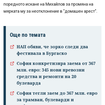
поредното искане на Михайлов за промяна на
мярката му за неотклонение в "домашен арест".
Още по темата
НАП обяви, че зорко следи два
фестивала в Бургаско
Успешно
София конкретизира заема от 367
излязохте от
млн. евро: 345 нови превозни
профила си!
средства и ремонти на 20
булеварда
София тегли заем до 367 млн. евро
за трамваи, булеварди и