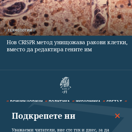
ТЕХНОЛОГИИ
Нов CRISPR метод унищожава ракови клетки,
вместо да редактира гените им
ВСИЧКИ НОВИНИ
ПОЛИТИКА
ИКОНОМИКА
СВЕТЪТ
Подкрепете ни
СПОРТ
КУЛТУРА
ТЕХНОЛОГИИ
КАЛЕЙДОСКОП
МНЕНИЯ
Уважаеми читатели, вие сте тук и днес, за да