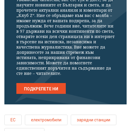
научите новините от България и света, и да
прочетете актуални анализи и коментари от
„Клуб Z“. Ние се обръщаме към вас с молба –
имаме нужда от вашата подкрепа, за да
продължим. Вече години вие, читателите ни
в 97 държави на всички континенти по света,
отваряте всеки ден страницата ни в интернет
в търсене на истинска, независима и
качествена журналистика. Вие можете да
допринесете за нашия стремеж към
истината, неприкривана от финансови
зависимости. Можете да помогнете
единственият поръчител на съдържание да
сте вие – читателите.
ПОДКРЕПЕТЕ НИ
ЕС
електромобили
зарядни станции