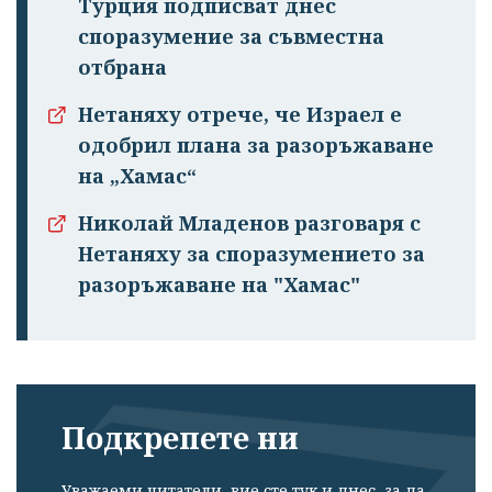
Турция подписват днес
споразумение за съвместна
отбрана
Нетаняху отрече, че Израел е
одобрил плана за разоръжаване
на „Хамас“
Николай Младенов разговаря с
Нетаняху за споразумението за
разоръжаване на "Хамас"
Подкрепете ни
Уважаеми читатели, вие сте тук и днес, за да