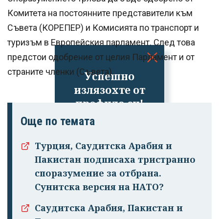
Комитета на постоянните представители към
Съвета (КОРЕПЕР) и Комисията по транспорт и
туризъм в Европейския парламент. След това
предстои одобрение от целия Парламент и от
страните членки (Съвета).
Успешно
излязохте от
профила си!
Още по темата
Турция, Саудитска Арабия и
Пакистан подписаха тристранно
споразумение за отбрана.
Сунитска версия на НАТО?
Саудитска Арабия, Пакистан и