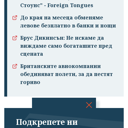
Стоунс" - Foreign Tongues
До края на месеца обменяме
левове безплатно в банки и пощи
Брус Дикинсън: Не искаме да
виждаме само богаташите пред
сцената
Британските авиокомпании
обединяват полети, за да пестят
гориво
Успешно
Подкрепете ни
излязохте от