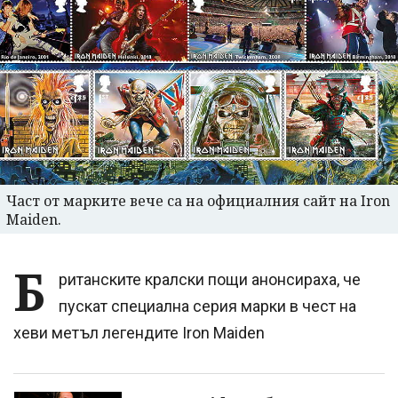
Част от марките вече са на официалния сайт на Iron
Maiden.
Б
ританските кралски пощи анонсираха, че
пускат специална серия марки в чест на
хеви метъл легендите Iron Maiden