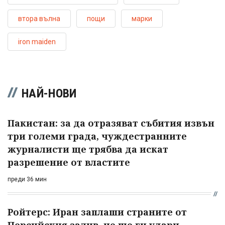
втора вълна
пощи
марки
iron maiden
НАЙ-НОВИ
Пакистан: за да отразяват събития извън
три големи града, чуждестранните
журналисти ще трябва да искат
разрешение от властите
преди 36 мин
Ройтерс: Иран заплаши страните от
Персийския залив, че ще ги удари