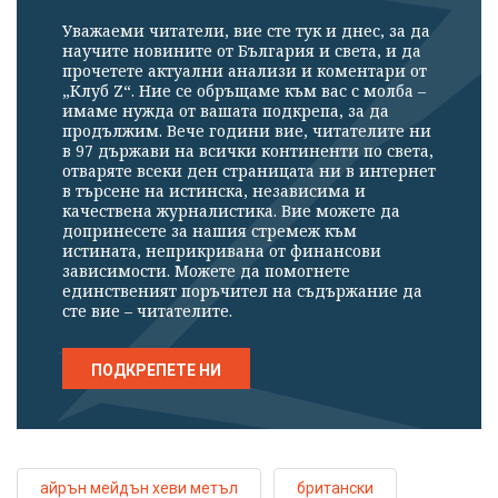
профила си!
Уважаеми читатели, вие сте тук и днес, за да
научите новините от България и света, и да
прочетете актуални анализи и коментари от
„Клуб Z“. Ние се обръщаме към вас с молба –
имаме нужда от вашата подкрепа, за да
продължим. Вече години вие, читателите ни
в 97 държави на всички континенти по света,
отваряте всеки ден страницата ни в интернет
в търсене на истинска, независима и
качествена журналистика. Вие можете да
допринесете за нашия стремеж към
истината, неприкривана от финансови
зависимости. Можете да помогнете
единственият поръчител на съдържание да
сте вие – читателите.
ПОДКРЕПЕТЕ НИ
айрън мейдън хеви метъл
британски