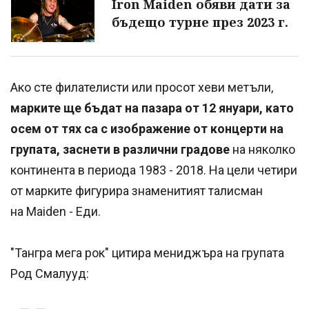
Iron Maiden обяви дати за
бъдещо турне през 2023 г.
Ако сте филателисти или просот хеви метъли,
марките ще бъдат на пазара от 12 януари, като
осем от тях са с изображение от концерти на
групата, заснети в различни градове
на няколко
континента в периода 1983 - 2018. На цели четири
от марките фигурира знаменитият талисман
на Maiden - Еди.
"Тангра мега рок" цитира мениджъра на групата
Род Смалууд: