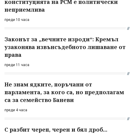
конституцията на РСМ е политически
неприемлива
преди 10 часа
Законът за „вечните изроди“: Кремъл
узаконява извънсъдебното лишаване от
права
преди 11 часа
Не знам ядките, поръчани от
парламента, за кого са, но предполагам
са за семейство Баневи
преди 4 часа
С разбит череп, черен и бял дроб...