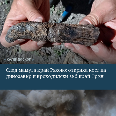
КАЛЕЙДОСКОП
След мамута край Ряхово: откриха кост на
динозавър и крокодилски зъб край Трън