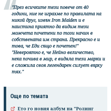
"През всичките тези повече от 40
години, ние не играхме по правилата на
никой друг, извън Iron Maiden и е
наистина приятно да видим тези
момчета почетени по този начин в
собствената им страна. Прекрасно е и
това, че Еди също е почетен!"
"Невероятно е, че Нейно величество,
нека почива в мир, е видяла тези марки и
е сложила своя легендарен силует върху
тях."
Още по темата
Ето го новия албум на "Ролинг