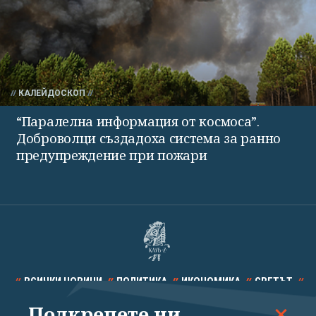
КАЛЕЙДОСКОП
“Паралелна информация от космоса”.
Доброволци създадоха система за ранно
предупреждение при пожари
ВСИЧКИ НОВИНИ
ПОЛИТИКА
ИКОНОМИКА
СВЕТЪТ
Подкрепете ни
СПОРТ
КУЛТУРА
ТЕХНОЛОГИИ
КАЛЕЙДОСКОП