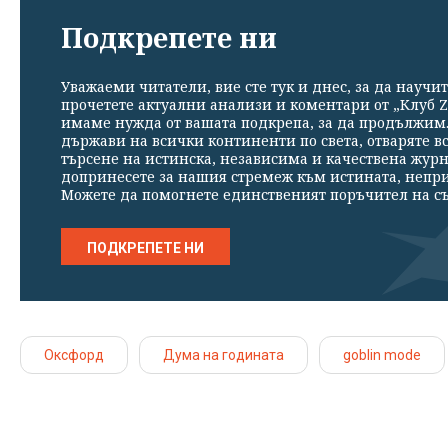
Подкрепете ни
Уважаеми читатели, вие сте тук и днес, за да научит
прочетете актуални анализи и коментари от „Клуб Z
имаме нужда от вашата подкрепа, за да продължим. 
държави на всички континенти по света, отваряте в
търсене на истинска, независима и качествена жур
допринесете за нашия стремеж към истината, непр
Можете да помогнете единственият поръчител на съ
ПОДКРЕПЕТЕ НИ
Оксфорд
Дума на годината
goblin mode