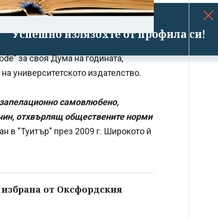
Успешно излязохте от профила си!
ode" за своя Дума на годината,
на университетското издателство.
безапелационно самовлюбено,
ачин, отхвърлящ обществените норми
ван в "Туитър" през 2009 г. Широкото й
., избрана от Оксфордския