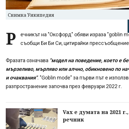
Снимка Уикипедия
Р
ечникът на "Оксфорд" обяви израза "goblin m
съобщи Би Би Си, цитирайки прессъобщение 
Фразата означава
"модел на поведение, което е 
мързеливо, мърляво или алчно, обикновено по н
и очаквания"
. "Goblin mode" за първи път е използ
разпространение започва през февруари 2022 г.
Vax е думата на 2021 г
речник