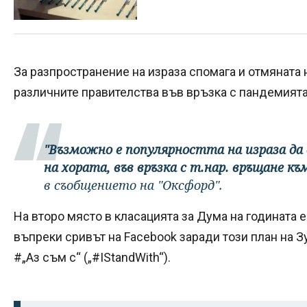
За разпространение на израза спомага и отмяната 
различните правителства във връзка с пандемията
"Възможно е популярността на израза да
на хората, във връзка с т.нар. връщане к
в съобщението на "Оксфорд".
На второ място в класацията за Дума на годината е
въпреки сривът на Facebook заради този план на З
#„Аз съм с“ („#IStandWith“).