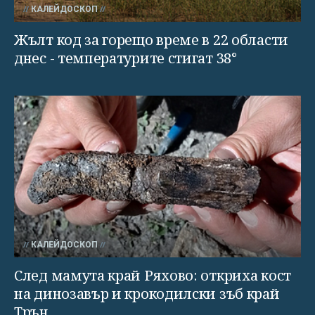
КАЛЕЙДОСКОП
Жълт код за горещо време в 22 области
днес - температурите стигат 38°
КАЛЕЙДОСКОП
След мамута край Ряхово: откриха кост
на динозавър и крокодилски зъб край
Трън