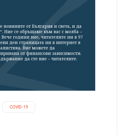
е новините от България и света, и да
“. Ние се обръщаме към вас с молба –
Вече години вие, читателите ни в 97
секи ден страницата ни в интернет в
налистика. Вие можете да
икривана от финансови зависимости.
държание да сте вие – читателите.
COVID-19