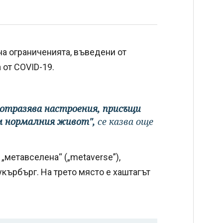
на ограниченията, въведени от
 от COVID-19.
 отразява настроения, присъщи
ъм нормалния живот",
се казва още
 „метавселена“ („metaverse”),
укърбърг. На трето място е хаштагът