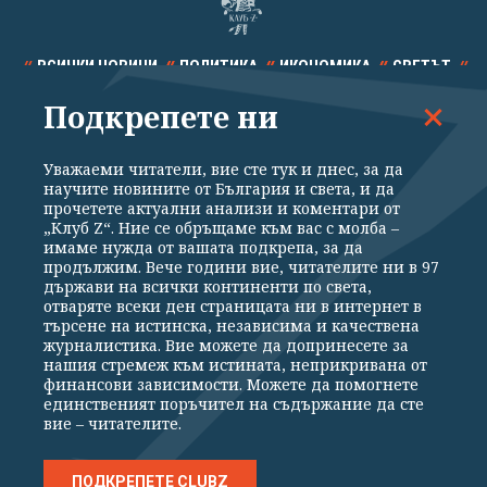
ВСИЧКИ НОВИНИ
ПОЛИТИКА
ИКОНОМИКА
СВЕТЪТ
Подкрепете ни
СПОРТ
КУЛТУРА
ТЕХНОЛОГИИ
КАЛЕЙДОСКОП
МНЕНИЯ
Уважаеми читатели, вие сте тук и днес, за да
научите новините от България и света, и да
прочетете актуални анализи и коментари от
„Клуб Z“. Ние се обръщаме към вас с молба –
имаме нужда от вашата подкрепа, за да
продължим. Вече години вие, читателите ни в 97
Общи условия
Политика за поверителност
държави на всички континенти по света,
отваряте всеки ден страницата ни в интернет в
Реклама
Партньори
Контакти
За Клуб Z
търсене на истинска, независима и качествена
Екип
Подкрепете ни
журналистика. Вие можете да допринесете за
нашия стремеж към истината, неприкривана от
финансови зависимости. Можете да помогнете
единственият поръчител на съдържание да сте
Издател на www.clubz.bg е „Клуб Зебра Медия“ ЕООД, София, ул. "Алеко
вие – читателите.
Константинов" 3. Всички права запазени 2026 „Клуб Зебра Медия“
ЕООД.
Препечатването на материали, снимки и видео от www.clubz.bg без
разрешение ще бъде преследвано по съдебен път, съгласно
ПОДКРЕПЕТЕ CLUBZ