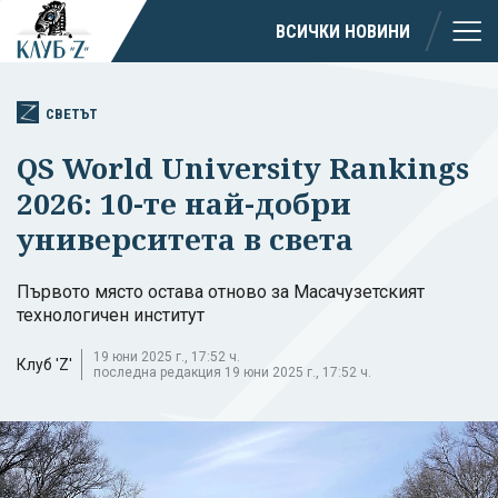
ВСИЧКИ НОВИНИ
СВЕТЪТ
QS World University Rankings
2026: 10-те най-добри
университета в света
Първото място остава отново за Масачузетският
технологичен институт
19 юни 2025 г., 17:52 ч.
Клуб 'Z'
последна редакция 19 юни 2025 г., 17:52 ч.