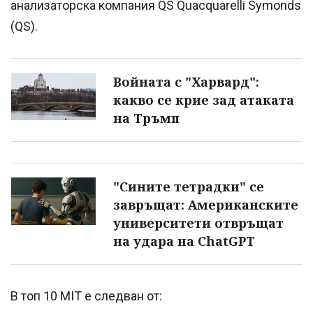
анализаторска компания QS Quacquarelli Symonds
(QS).
Войната с "Харвард":
какво се крие зад атаката
на Тръмп
"Сините тетрадки" се
завръщат: Американските
университети отвръщат
на удара на ChatGPT
В топ 10 MIT е следван от: