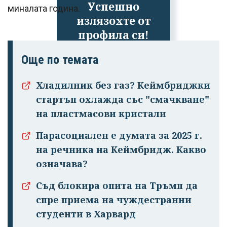
Успешно
миналата година.
излязохте от
профила си!
Още по темата
Хладилник без газ? Кеймбриджки
стартъп охлажда със "смачкване"
на пластмасови кристали
Парасоциален е думата за 2025 г.
на речника на Кеймбридж. Какво
означава?
Съд блокира опита на Тръмп да
спре приема на чуждестранни
студенти в Харвард