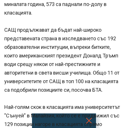
миналата година, 573 са паднали по-долу в
класацията.
САЩ продължават да бъдат най-широко
представената страна в изследването със 192
образователни институции, въпреки битките,
които американският президент Доналд Тръмп
води срещу някои от най-престижните и
авторитетни в света висши училища. Общо 11 от
университетите от САЩ в топ 100 на класацията
са подобрили позициите си, посочва БТА.
Най-голям скок в класацията има университетът
"Сънуей" в Малайзия, който се е придвижил със
129 позиции нагоре в класацията спрямо