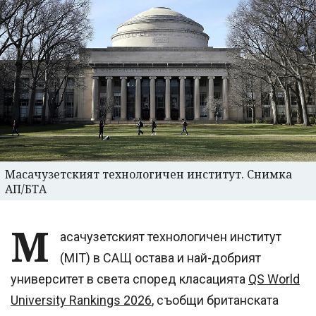
Масачузетският технологичен институт. Снимка
АП/БТА
М
асачузетският технологичен институт
(MIT) в САЩ остава и най-добрият
университет в света според класацията
QS World
University Rankings 2026
, съобщи британската