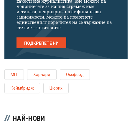
качествена журналистика. Вие можете да
допринесете за нашия стремеж към
истината, неприкривана от финансови
зависимости. Можете да помогнете
единственият поръчител на съдържание да
сте вие – читателите.
ПОДКРЕПЕТЕ НИ
MIT
Харвард
Оксфорд
Кеймбридж
Цюрих
НАЙ-НОВИ