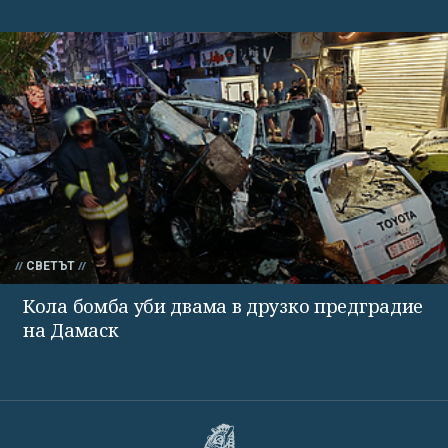
СВЕТЪТ
Кола бомба уби двама в друзко предградие
на Дамаск