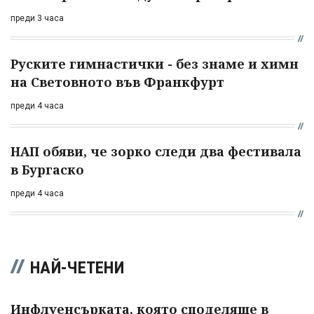
преди 3 часа
Руските гимнастички - без знаме и химн
на Световното във Франкфурт
преди 4 часа
НАП обяви, че зорко следи два фестивала
в Бургаско
преди 4 часа
НАЙ-ЧЕТЕНИ
Инфлуенсърката, която споделяше в