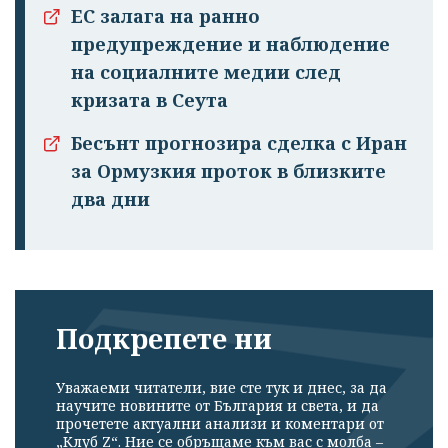
профила си!
ЕС залага на ранно
предупреждение и наблюдение
на социалните медии след
кризата в Сеута
Бесънт прогнозира сделка с Иран
за Ормузкия проток в близките
два дни
Подкрепете ни
Уважаеми читатели, вие сте тук и днес, за да
научите новините от България и света, и да
прочетете актуални анализи и коментари от
„Клуб Z“. Ние се обръщаме към вас с молба –