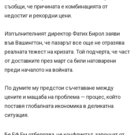
съобщи, че причината е комбинацията от
недостиг и рекордни цени.
Изпълнителният директор Фатих Бирол заяви
във Вашингтон, че пазарът все още не отразява
реалната тежест на кризата. Той подчерта, че част
от доставките през март са били натоварени
преди началото на войната.
По думите му предстои съчетаване между
цените и мащаба на проблема — процес, който
поставя глобалната икономика в деликатна
ситуация.
Бе Еф Ем отбелязва, че конфликтът, започнат от