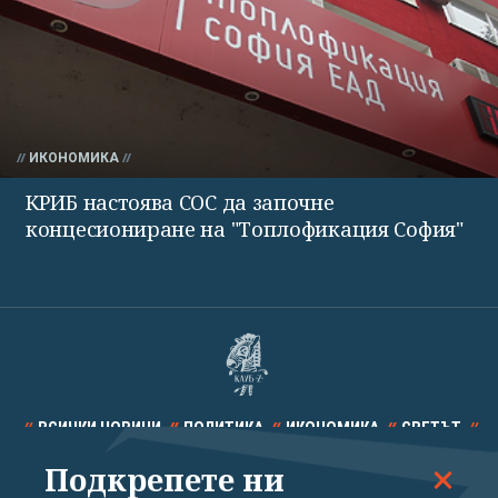
ИКОНОМИКА
КРИБ настоява СОС да започне
концесиониране на "Топлофикация София"
ВСИЧКИ НОВИНИ
ПОЛИТИКА
ИКОНОМИКА
СВЕТЪТ
Подкрепете ни
СПОРТ
КУЛТУРА
ТЕХНОЛОГИИ
КАЛЕЙДОСКОП