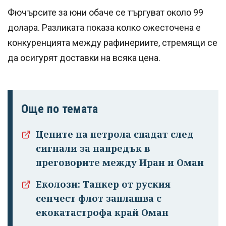
Фючърсите за юни обаче се търгуват около 99
долара. Разликата показа колко ожесточена е
конкуренцията между рафинериите, стремящи се
да осигурят доставки на всяка цена.
Още по темата
Цените на петрола спадат след
сигнали за напредък в
преговорите между Иран и Оман
Еколози: Танкер от руския
сенчест флот заплашва с
Успешно
екокатастрофа край Оман
излязохте от