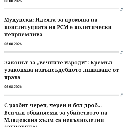
06.08.2026
Муцунски: Идеята за промяна на
конституцията на РСМ е политически
неприемлива
06.08.2026
Законът за „вечните изроди“: Кремъл
узаконява извънсъдебното лишаване от
права
06.08.2026
С разбит череп, черен и бял дроб...
Всички обвиняеми за убийството на
Младежкия хълм са непълнолетни