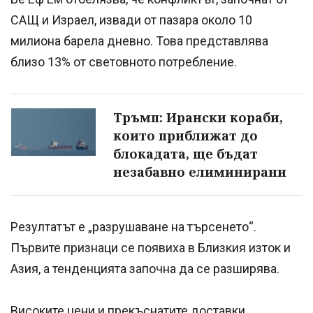
САЩ и Израел, извади от пазара около 10
милиона барела дневно. Това представлява
близо 13% от световното потребление.
Тръмп: Ирански кораби,
които приближат до
блокадата, ще бъдат
незабавно елиминирани
Резултатът е „разрушаване на търсенето“.
Първите признаци се появиха в Близкия изток и
Азия, а тенденцията започна да се разширява.
Високите цени и прекъснатите доставки