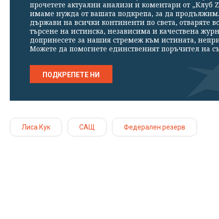
прочетете актуални анализи и коментари от „Клуб Z
имаме нужда от вашата подкрепа, за да продължим. 
държави на всички континенти по света, отваряте в
търсене на истинска, независима и качествена жур
допринесете за нашия стремеж към истината, непр
Можете да помогнете единственият поръчител на съ
ПОДКРЕПЕТЕ НИ
Лиса Кук
САЩ
Федерален резерв