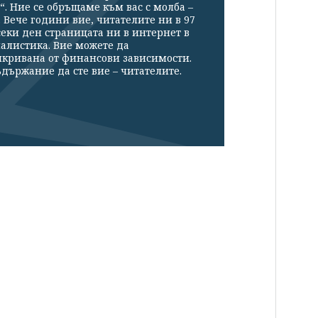
“. Ние се обръщаме към вас с молба –
Вече години вие, читателите ни в 97
секи ден страницата ни в интернет в
налистика. Вие можете да
икривана от финансови зависимости.
държание да сте вие – читателите.