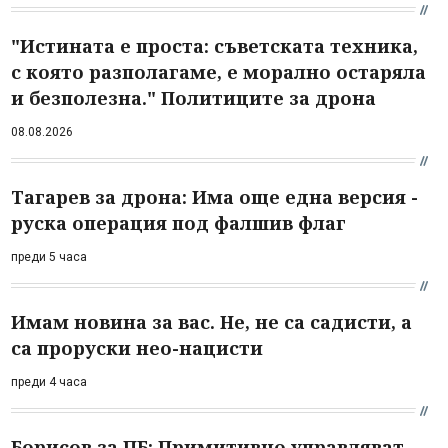
"Истината е проста: съветската техника,
с която разполагаме, е морално остаряла
и безполезна." Политиците за дрона
08.08.2026
Тагарев за дрона: Има още една версия -
руска операция под фалшив флаг
преди 5 часа
Имам новина за вас. Не, не са садисти, а
са проруски нео-нацисти
преди 4 часа
Борисов за ПБ: Примитивно управляват