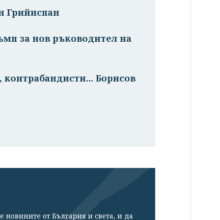
н Грийнспан
ъмп за нов ръководител на
 контрабандисти... Борисов
е новините от България и света, и да