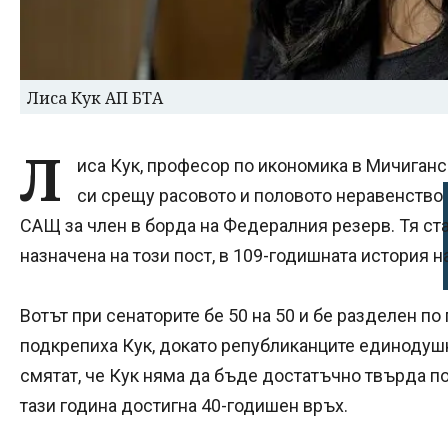
Лиса Кук АП БТА
Л
иса Кук, професор по икономика в Мичиганс
си срещу расовото и половото неравенство 
САЩ за член в борда на Федералния резерв. Тя ст
назначена на този пост, в 109-годишната история н
Вотът при сенаторите бе 50 на 50 и бе разделен по
подкрепиха Кук, докато републиканците единодуш
смятат, че Кук няма да бъде достатъчно твърда п
тази година достигна 40-годишен връх.