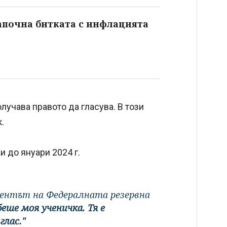
апочна битката с инфлацията
лучава правото да гласува. В този
.
 до януари 2024 г.
идентът на Федералната резервна
беше моя ученичка. Тя е
глас."