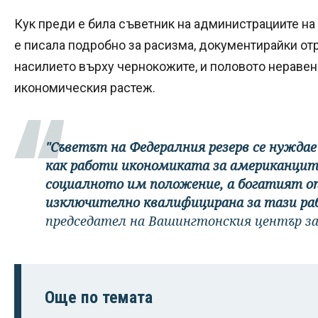
Кук преди е била съветник на администрациите на
е писала подробно за расизма, документирайки от
насилието върху чернокожите, и половото неравен
икономическия растеж.
"Съветът на Федералния резерв се нуждае
как работи икономиката за американците
социалното им положение, а богатият оп
изключително квалифицирана за тази ра
председател на Вашингтонския център за
Още по темата