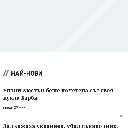
НАЙ-НОВИ
Уитни Хюстън беше почетена със своя
кукла Барби
преди 29 мин
Задържаха украинец, убил сънародник,