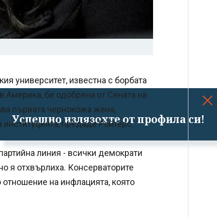
кия университет, известна с борбата
в Америка, бе одобрена от Сената на
ава първата чернокожа жена,
Успешно излязохте от профила си!
а институцията, предаде Ройтерс.
 партийна линия - всички демократи
но я отхвърлиха. Консерваторите
о отношение на инфлацията, която