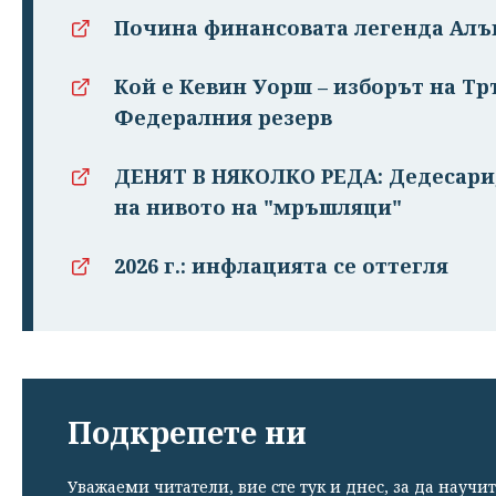
Почина финансовата легенда Алъ
Кой е Кевин Уорш – изборът на Тр
Федералния резерв
ДЕНЯТ В НЯКОЛКО РЕДА: Дедесари,
на нивото на "мръшляци"
2026 г.: инфлацията се оттегля
Подкрепете ни
Уважаеми читатели, вие сте тук и днес, за да научит