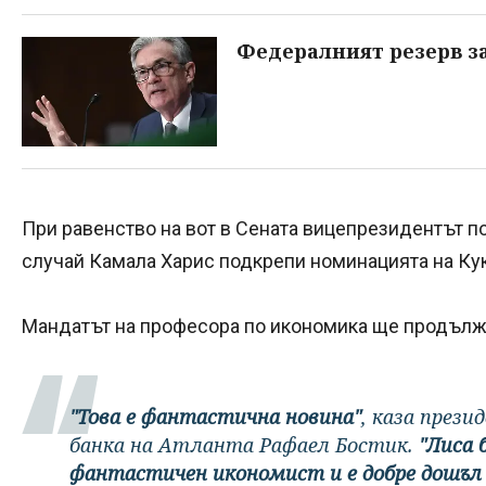
Федералният резерв з
При равенство на вот в Сената вицепрезидентът по
случай Камала Харис подкрепи номинацията на Кук
Мандатът на професора по икономика ще продължи
"Това е фантастична новина"
, каза през
банка на Атланта Рафаел Бостик.
"Лиса 
фантастичен икономист и е добре дошъл 