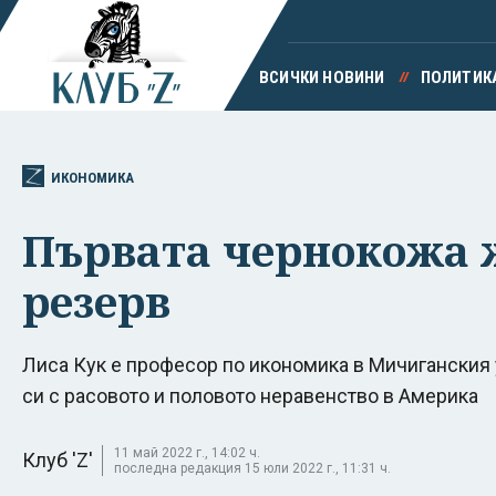
ВСИЧКИ НОВИНИ
ПОЛИТИК
ИКОНОМИКА
Първата чернокожа ж
резерв
Лиса Кук е професор по икономика в Мичиганския у
си с расовото и половото неравенство в Америка
11 май 2022 г., 14:02 ч.
Клуб 'Z'
последна редакция 15 юли 2022 г., 11:31 ч.