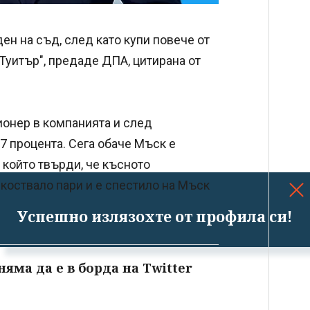
н на съд, след като купи повече от
"Туитър", предаде ДПА, цитирана от
ионер в компанията и след
27 процента. Сега обаче Мъск е
 който твърди, че късното
коствало пари и е спестило на Мъск
Успешно излязохте от профила си!
яма да е в борда на Twitter