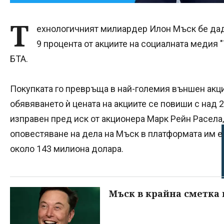
Т
ехнологичният милиардер Илон Мъск бе даде
9 процента от акциите на социалната медия 
БТА.
Покупката го превръща в най-големия външен акц
обявяването ѝ цената на акциите се повиши с над 
изправен пред иск от акционера Марк Рейн Расела,
оповестяване на дела на Мъск в платформата им е 
около 143 милиона долара.
Мъск в крайна сметка н