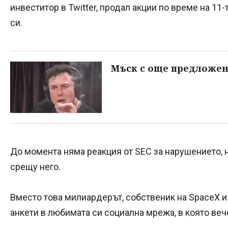
инвеститор в Twitter, продал акции по време на 11-
си.
Мъск с още предложени
До момента няма реакция от SEC за нарушението, 
срещу него.
Вместо това милиардерът, собственик на SpaceX и 
анкети в любимата си социална мрежа, в която вече