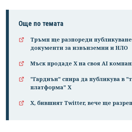
Още по темата
Тръмп ще разпореди публикуване
документи за извънземни и НЛО
Мъск продаде Х на своя AI компа
"Гардиън" спира да публикува в 
платформа" Х
X, бившият Twitter, вече ще разр