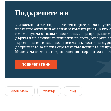
Подкрепете ни
Уважаеми читатели, вие сте тук и днес, за да научит
прочетете актуални анализи и коментари от „Клуб Z
имаме нужда от вашата подкрепа, за да продължим. 
държави на всички континенти по света, отваряте в
търсене на истинска, независима и качествена жур
допринесете за нашия стремеж към истината, непр
Можете да помогнете единственият поръчител на съ
ПОДКРЕПЕТЕ НИ
Илон Мъкс
туитър
съд