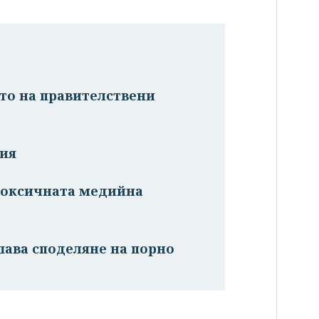
то на правителствени
ния
"токсичната медийна
ешава споделяне на порно