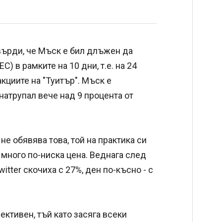
върди, че Мъск е бил длъжен да
) в рамките на 10 дни, т.е. на 24
акциите на "Туитър". Мъск е
натрупал вече над 9 процента от
 не обявява това, той на практика си
 много по-ниска цена. Веднага след
itter скочиха с 27%, ден по-късно - с
ективен, тъй като засяга всеки