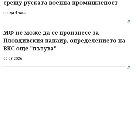
срещу руската военна промишленост
преди 4 часа
МФ не може да се произнесе за
Пловдивския панаир, определението на
ВКС още "пътува"
06.08.2026