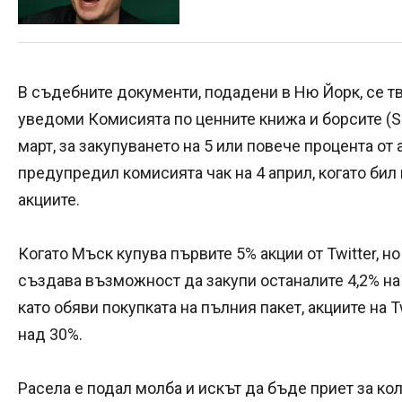
В съдебните документи, подадени в Ню Йорк, се т
уведоми Комисията по ценните книжа и борсите (SEC
март, за закупуването на 5 или повече процента от 
предупредил комисията чак на 4 април, когато бил 
акциите.
Когато Мъск купува първите 5% акции от Twitter, но
създава възможност да закупи останалите 4,2% на
като обяви покупката на пълния пакет, акциите на Tw
над 30%.
Расела е подал молба и искът да бъде приет за кол