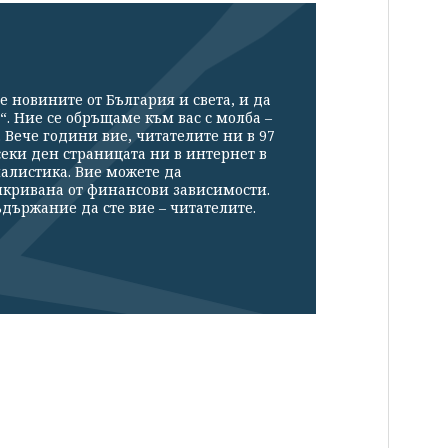
е новините от България и света, и да
“. Ние се обръщаме към вас с молба –
Вече години вие, читателите ни в 97
секи ден страницата ни в интернет в
налистика. Вие можете да
икривана от финансови зависимости.
държание да сте вие – читателите.