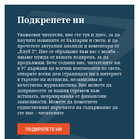
Подкрепете ни
Уважаеми читатели, вие сте тук и днес, за да
научите новините от България и света, и да
прочетете актуални анализи и коментари от
„Клуб Z“. Ние се обръщаме към вас с молба –
имаме нужда от вашата подкрепа, за да
продължим. Вече години вие, читателите ни
в 97 държави на всички континенти по света,
отваряте всеки ден страницата ни в интернет
в търсене на истинска, независима и
качествена журналистика. Вие можете да
допринесете за нашия стремеж към
истината, неприкривана от финансови
зависимости. Можете да помогнете
единственият поръчител на съдържание да
сте вие – читателите.
ПОДКРЕПЕТЕ НИ