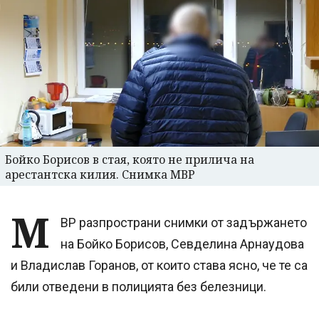
Бойко Борисов в стая, която не прилича на
арестантска килия. Снимка МВР
М
ВР разпространи снимки от задържането
на Бойко Борисов, Севделина Арнаудова
и Владислав Горанов, от които става ясно, че те са
били отведени в полицията без белезници.