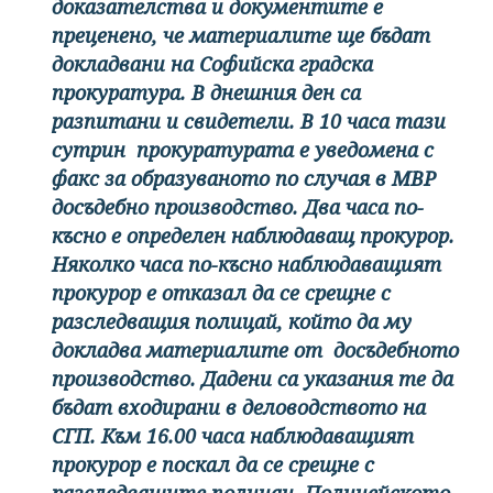
доказателства и документите е
преценено, че материалите ще бъдат
докладвани на Софийска градска
прокуратура. В днешния ден са
разпитани и свидетели. В 10 часа тази
сутрин прокуратурата е уведомена с
факс за образуваното по случая в МВР
досъдебно производство. Два часа по-
късно е определен наблюдаващ прокурор.
Няколко часа по-късно наблюдаващият
прокурор е отказал да се срещне с
разследващия полицай, който да му
докладва материалите от досъдебното
производство. Дадени са указания те да
бъдат входирани в деловодството на
СГП. Към 16.00 часа наблюдаващият
прокурор е поскал да се срещне с