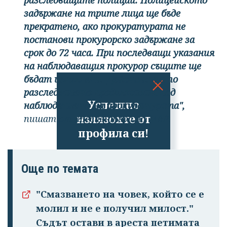
разследващите полицаи. Полицейското
задържане на трите лица ще бъде
прекратено, ако прокуратурата не
постанови прокурорско задържане за
срок до 72 часа. При последващи указания
на наблюдаващия прокурор същите ще
бъдат изпълнени. Действията по
разследването продължават под
Успешно
наблюдението на прокуратурата",
излязохте от
пишат от пресцентъра на МВР.
профила си!
Още по темата
"Смазването на човек, който се е
молил и не е получил милост."
Съдът остави в ареста петимата