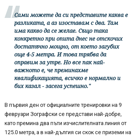
Сами можете да си представите каква е
разликата, а аз изоставам с два. Там
има какво да се желае. Също така
конкретно при опита днес не отскочих
достатъчно мощно, от което загубих
още 4-5 метра. И това трябва да
оправим за утре. Но все пак най-
важното е, че преминахме
квалификацията, всичко е нормално и
бих казал - засега успешно."
В първия ден от официалните тренировки на 9
февруари Зографски се представи най-добре,
като премина два пъти изчислителната линия от
125.0 метра, а в най-дългия си скок се приземи на