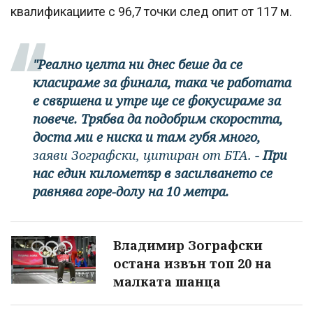
квалификациите с 96,7 точки след опит от 117 м.
"Реално целта ни днес беше да се
класираме за финала, така че работата
е свършена и утре ще се фокусираме за
повече. Трябва да подобрим скоростта,
доста ми е ниска и там губя много,
заяви Зографски, цитиран от БТА.
- При
нас един километър в засилването се
равнява горе-долу на 10 метра.
Владимир Зографски
остана извън топ 20 на
малката шанца