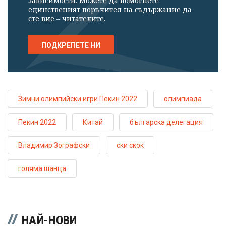
зависимости. Можете да помогнете
единственият поръчител на съдържание да
сте вие – читателите.
ПОДКРЕПЕТЕ НИ
Зимни олимпийски игри Пекин 2022
олимпиада
Пекин 2022
Китай
българска делегация
Владимир Зографски
ски скок
голяма шанца
НАЙ-НОВИ