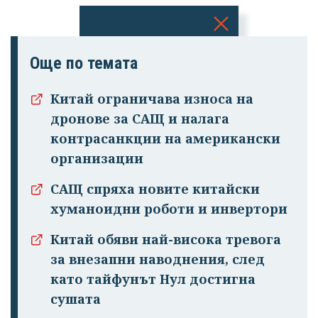
Успешно
Още по темата
излязохте от
профила си!
Китай ограничава износа на
дронове за САЩ и налага
контрасанкции на американски
организации
САЩ спряха новите китайски
хуманоидни роботи и инвертори
Китай обяви най-висока тревога
за внезапни наводнения, след
като тайфунът Нул достигна
сушата