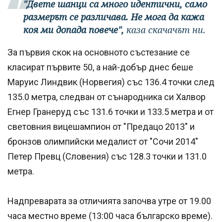
"Двете шанци са много идентични, само
размерът се различава. Не мога да кажа
коя ми допада повече",
каза скачачът ни.
За първия скок на основното състезание се
класират първите 50, а най-добър днес беше
Маруис Линдвик (Норвегия) със 136.4 точки след
135.0 метра, следван от сънародника си Халвор
Егнер Гранеруд със 131.6 точки и 133.5 метра и от
световния вицешампион от "Предацо 2013" и
бронзов олимпийски медалист от "Сочи 2014"
Петер Превц (Словения) със 128.3 точки и 131.0
метра.
Надпреварата за отличията започва утре от 19.00
часа местно време (13:00 часа българско време).