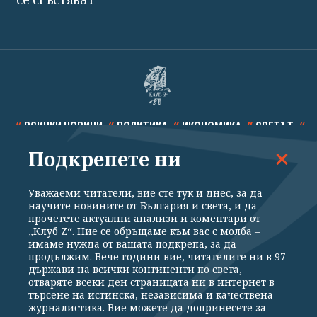
ВСИЧКИ НОВИНИ
ПОЛИТИКА
ИКОНОМИКА
СВЕТЪТ
Подкрепете ни
СПОРТ
КУЛТУРА
ТЕХНОЛОГИИ
КАЛЕЙДОСКОП
МНЕНИЯ
Уважаеми читатели, вие сте тук и днес, за да
научите новините от България и света, и да
прочетете актуални анализи и коментари от
„Клуб Z“. Ние се обръщаме към вас с молба –
имаме нужда от вашата подкрепа, за да
продължим. Вече години вие, читателите ни в 97
Общи условия
Политика за поверителност
държави на всички континенти по света,
отваряте всеки ден страницата ни в интернет в
Реклама
Партньори
Контакти
За Клуб Z
търсене на истинска, независима и качествена
Екип
Подкрепете ни
журналистика. Вие можете да допринесете за