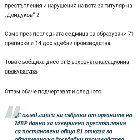
престъпления и нарушения на вота за титуляр на
„Дондуков“ 2.
Само през последната седмица са образувани 71
преписки и 14 досъдебни производства.
Това съобщиха днес от
Върховната касационна
прокуратура
.
Оттам обаче подчертават и следното:
„С оглед липса на събрани от органите на
МВР данни за извършени престъпления
са постановени общо 81 отказа за
образуване на досъдебни производства