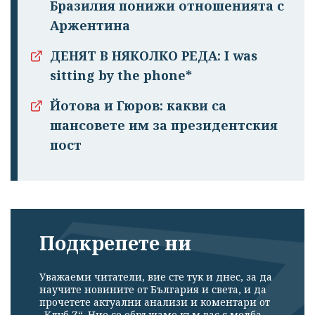
Бразилия понижи отношенията с
Аржентина
ДЕНЯТ В НЯКОЛКО РЕДА: I was
sitting by the phone*
Йотова и Гюров: какви са
шансовете им за президентския
пост
Подкрепете ни
Уважаеми читатели, вие сте тук и днес, за да
научите новините от България и света, и да
прочетете актуални анализи и коментари от
„Клуб Z“. Ние се обръщаме към вас с молба –