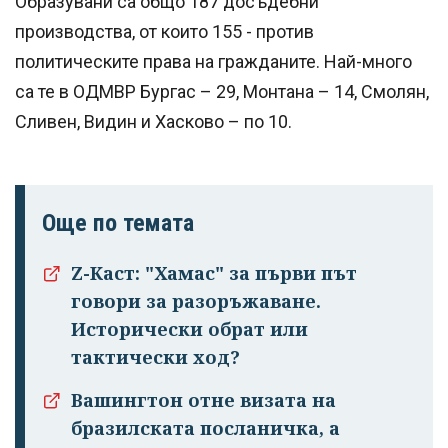
Образувани са общо 187 досъдебни
производства, от които 155 - против
политическите права на гражданите. Най-много
са те в ОДМВР Бургас – 29, Монтана – 14, Смолян,
Сливен, Видин и Хасково – по 10.
Още по темата
Z-Каст: "Хамас" за първи път
говори за разоръжаване.
Исторически обрат или
Успешно
тактически ход?
излязохте от
Вашингтон отне визата на
профила си!
бразилската посланичка, а