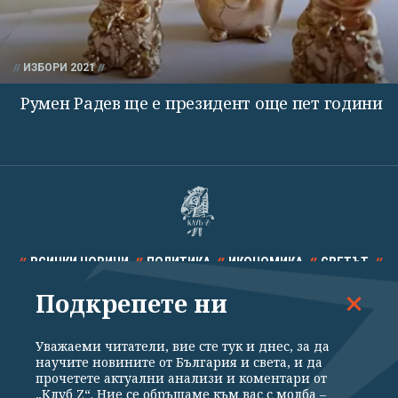
ИЗБОРИ 2021
Румен Радев ще е президент още пет години
ВСИЧКИ НОВИНИ
ПОЛИТИКА
ИКОНОМИКА
СВЕТЪТ
Подкрепете ни
СПОРТ
КУЛТУРА
ТЕХНОЛОГИИ
КАЛЕЙДОСКОП
МНЕНИЯ
Уважаеми читатели, вие сте тук и днес, за да
научите новините от България и света, и да
прочетете актуални анализи и коментари от
„Клуб Z“. Ние се обръщаме към вас с молба –