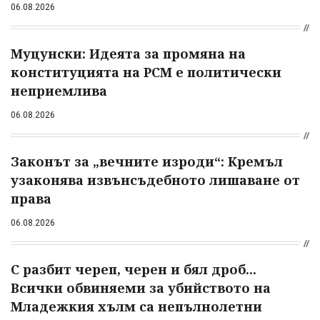
06.08.2026
Муцунски: Идеята за промяна на
конституцията на РСМ е политически
неприемлива
06.08.2026
Законът за „вечните изроди“: Кремъл
узаконява извънсъдебното лишаване от
права
06.08.2026
С разбит череп, черен и бял дроб...
Всички обвиняеми за убийството на
Младежкия хълм са непълнолетни