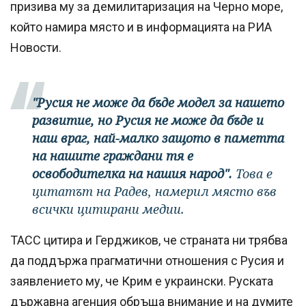
призива му за демилитаризация на Черно море,
който намира място и в информацията на РИА
Новости.
"Русия не може да бъде модел за нашето
развитие, но Русия не може да бъде и
наш враг, най-малко защото в паметта
на нашите граждани тя е
освободителка на нашия народ".
Това е
цитатът на Радев, намерил място във
всички цитирани медии.
ТАСС цитира и Герджиков, че страната ни трябва
да поддържа прагматични отношения с Русия и
заявлението му, че Крим е украински. Руската
държавна агенция обръща внимание и на думите