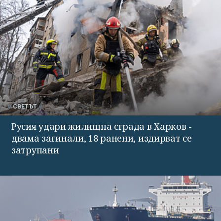
СВЕТЪТ
Русия удари жилищна сграда в Харков -
двама загинали, 18 ранени, издирват се
затрупани