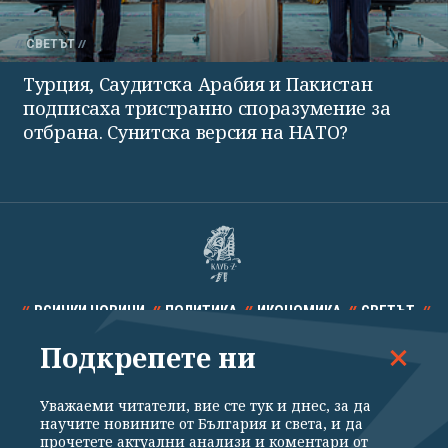
СВЕТЪТ
Турция, Саудитска Арабия и Пакистан
подписаха тристранно споразумение за
отбрана. Сунитска версия на НАТО?
ВСИЧКИ НОВИНИ
ПОЛИТИКА
ИКОНОМИКА
СВЕТЪТ
Подкрепете ни
СПОРТ
КУЛТУРА
ТЕХНОЛОГИИ
КАЛЕЙДОСКОП
МНЕНИЯ
Уважаеми читатели, вие сте тук и днес, за да
научите новините от България и света, и да
прочетете актуални анализи и коментари от