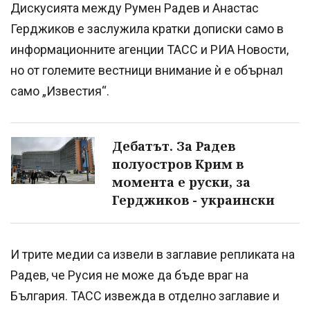
Дискусията между Румен Радев и Анастас
Герджиков е заслужила кратки дописки само в
информационните агенции ТАСС и РИА Новости,
но от големите вестници внимание ѝ е обърнал
само „Известия“.
Дебатът. За Радев
полуостров Крим в
момента е руски, за
Герджиков - украински
И трите медии са извели в заглавие репликата на
Радев, че Русия не може да бъде враг на
България. ТАСС извежда в отделно заглавие и