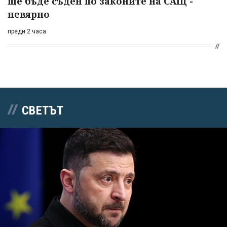
ще бъде съден по законите на САЩ -
невярно
преди 2 часа
СВЕТЪТ