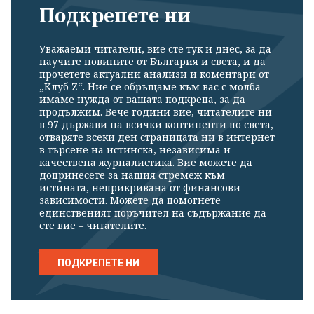
Подкрепете ни
Уважаеми читатели, вие сте тук и днес, за да
научите новините от България и света, и да
прочетете актуални анализи и коментари от
„Клуб Z“. Ние се обръщаме към вас с молба –
имаме нужда от вашата подкрепа, за да
продължим. Вече години вие, читателите ни
в 97 държави на всички континенти по света,
отваряте всеки ден страницата ни в интернет
в търсене на истинска, независима и
качествена журналистика. Вие можете да
допринесете за нашия стремеж към
истината, неприкривана от финансови
зависимости. Можете да помогнете
единственият поръчител на съдържание да
сте вие – читателите.
ПОДКРЕПЕТЕ НИ