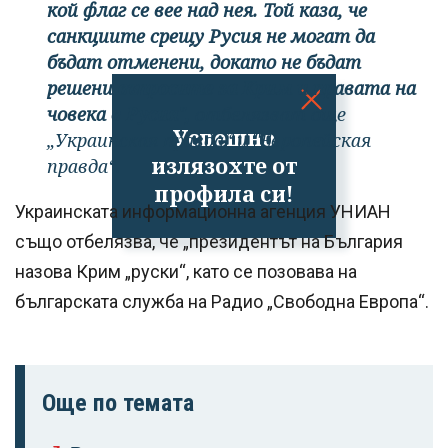
кой флаг се вее над нея. Той каза, че
санкциите срещу Русия не могат да
бъдат отменени, докато не бъдат
решени въпросите за Крим и правата на
човека в Русия",
отбелязват още
Успешно
„Украинская правда“ и "Европейская
излязохте от
правда“.
профила си!
Украинската информационна агенция УНИАН
също отбелязва, че „президентът на България
назова Крим „руски“, като се позовава на
българската служба на Радио „Свободна Европа“.
Още по темата