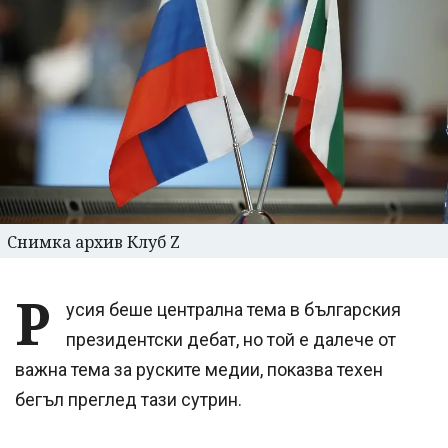
Снимка архив Клуб Z
Р
усия беше централна тема в българския
президентски дебат, но той е далече от
важна тема за руските медии, показва техен
бегъл преглед тази сутрин.