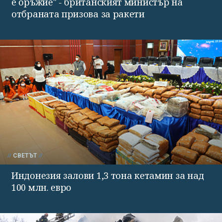
е оръжие" - британският министър на
отбраната призова за ракети
СВЕТЪТ
Индонезия залови 1,3 тона кетамин за над
100 млн. евро