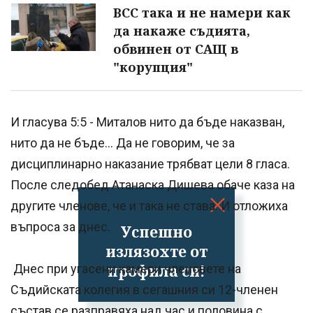
ВСС така и не намери как
да накаже съдията,
обвинен от САЩ в
"корупция"
И гласува 5:5 - Миталов нито да бъде наказван,
нито да не бъде... Да не говорим, че за
дисциплинарно наказание трябват цели 8 гласа.
После следобед Атанаска Дишева обаче каза на
другите членове, че и така не става. И отложиха
въпроса за днес.
Успешно
излязохте от
профила си!
Днес при угасени камери членовете на
Съдийската колегия в сегашния си 12-членен
състав се разправяха над час и половина с