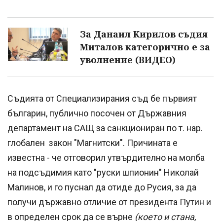
За Данаил Кирилов съдия
Миталов категорично е за
уволнение (ВИДЕО)
Съдията от Специализирания съд бе първият
българин, публично посочен от Държавния
департамент на САЩ за санкциониран по т. нар.
глобален закон "Магнитски". Причината е
известна - че отговорил утвърдително на молба
на подсъдимия като "руски шпионин" Николай
Малинов, и го пуснал да отиде до Русия, за да
получи държавно отличие от президента Путин и
в определен срок да се върне
(което и стана,