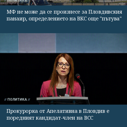
ПОЛИТИКА
МФ не може да се произнесе за Пловдивския
панаир, определението на ВКС още "пътува"
ПОЛИТИКА
Прокурорка от Апелативна в Пловдив е
поредният кандидат-член на ВСС