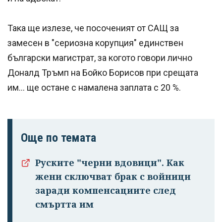
Така ще излезе, че посоченият от САЩ за
замесен в "сериозна корупция" единствен
български магистрат, за когото говори лично
Доналд Тръмп на Бойко Борисов при срещата
им... ще остане с намалена заплата с 20 %.
Още по темата
Руските "черни вдовици". Как
жени сключват брак с войници
заради компенсациите след
смъртта им