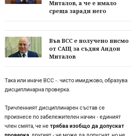
Миталов, а че е имало
среща заради него
Във ВСС е получено писмо
от САЩ за съдия Андон
Миталов
Така или иначе ВСС -. чисто имиджово, образува
дисциплинарна проверка.
Тричленният дисциплинарен състав се
произнесе по забележителен начин - единият
член смята, че не
трябва изобщо да допускат
проверка
, другият - че може да допуснат, но не