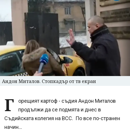
Андон Миталов. Стопкадър от тв екран
Г
орещият картоф - съдия Андон Миталов
продължи да се подмята и днес в
Съдийската колегия на ВСС. По все по-странен
начин...