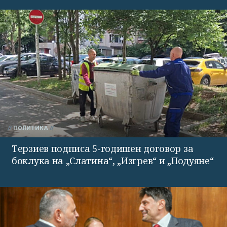
ПОЛИТИКА
Терзиев подписа 5-годишен договор за
боклука на „Слатина“, „Изгрев“ и „Подуяне“