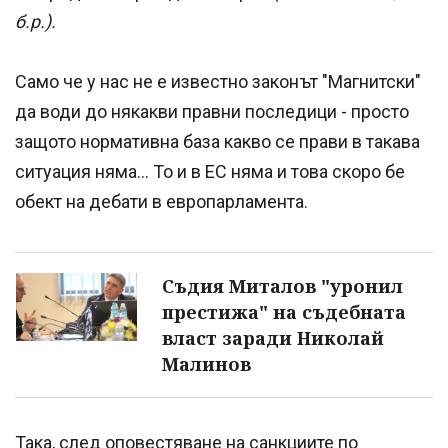
б.р.).
Само че у нас не е известно законът "Магнитски"
да води до някакви правни последици - просто
защото нормативна база какво се прави в такава
ситуация няма... То и в ЕС няма и това скоро бе
обект на дебати в европарламента.
Съдия Миталов "уронил
престижа" на съдебната
власт заради Николай
Малинов
Така, след оповестяване на санкциите по