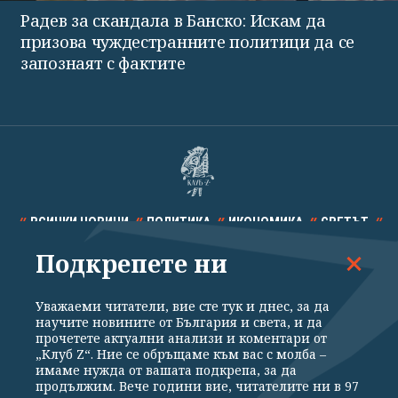
Радев за скандала в Банско: Искам да
призова чуждестранните политици да се
запознаят с фактите
ВСИЧКИ НОВИНИ
ПОЛИТИКА
ИКОНОМИКА
СВЕТЪТ
Подкрепете ни
СПОРТ
КУЛТУРА
ТЕХНОЛОГИИ
КАЛЕЙДОСКОП
МНЕНИЯ
Уважаеми читатели, вие сте тук и днес, за да
научите новините от България и света, и да
прочетете актуални анализи и коментари от
„Клуб Z“. Ние се обръщаме към вас с молба –
имаме нужда от вашата подкрепа, за да
продължим. Вече години вие, читателите ни в 97