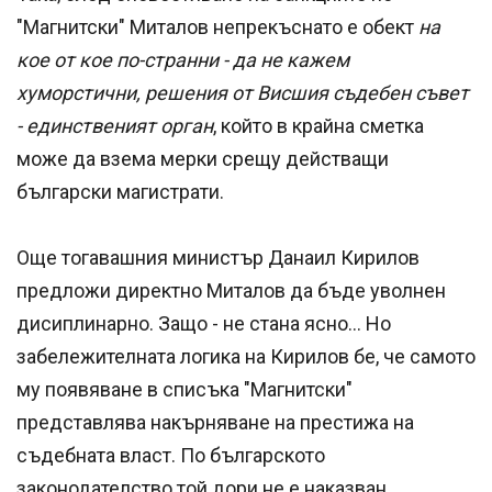
"Магнитски" Миталов непрекъснато е обект
на
кое от кое по-странни - да не кажем
хуморстични, решения от Висшия съдебен съвет
- единственият орган
, който в крайна сметка
може да взема мерки срещу действащи
български магистрати.
Още тогавашния министър Данаил Кирилов
предложи директно Миталов да бъде уволнен
дисиплинарно. Защо - не стана ясно... Но
забележителната логика на Кирилов бе, че самото
му появяване в списъка "Магнитски"
представлява накърняване на престижа на
съдебната власт. По българското
законодателство той дори не е наказван