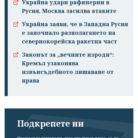
Украйна удари рафинерии в
Русия, Москва засилва атаките
Украйна заяви, че в Западна Русия
е започнало разполагането на
севернокорейска ракетна част
Законът за „вечните изроди“:
Кремъл узаконява
извънсъдебното лишаване от
права
Подкрепете ни