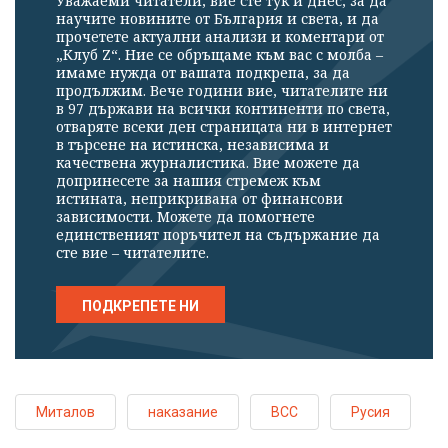
Уважаеми читатели, вие сте тук и днес, за да
научите новините от България и света, и да
прочетете актуални анализи и коментари от
„Клуб Z“. Ние се обръщаме към вас с молба –
имаме нужда от вашата подкрепа, за да
продължим. Вече години вие, читателите ни
в 97 държави на всички континенти по света,
отваряте всеки ден страницата ни в интернет
в търсене на истинска, независима и
качествена журналистика. Вие можете да
допринесете за нашия стремеж към
истината, неприкривана от финансови
зависимости. Можете да помогнете
единственият поръчител на съдържание да
сте вие – читателите.
ПОДКРЕПЕТЕ НИ
Миталов
наказание
ВСС
Русия