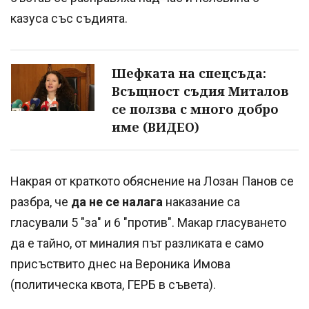
казуса със съдията.
Шефката на спецсъда:
Всъщност съдия Миталов
се ползва с много добро
име (ВИДЕО)
Накрая от краткото обяснение на Лозан Панов се
разбра, че
да не се налага
наказание са
гласували 5 "за" и 6 "против". Макар гласуването
да е тайно, от миналия път разликата е само
присъствито днес на Вероника Имова
(политическа квота, ГЕРБ в съвета).