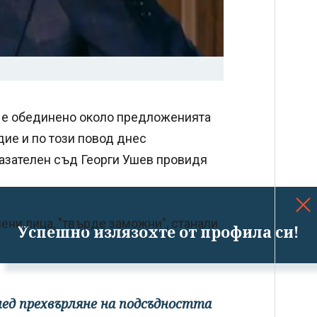
 е обединено около предложенията
ие и по този повод днес
азателен съд Георги Ушев провидя
ени лица, "твърде заможни", станали
Успешно излязохте от профила си!
след прехвърляне на подсъдността