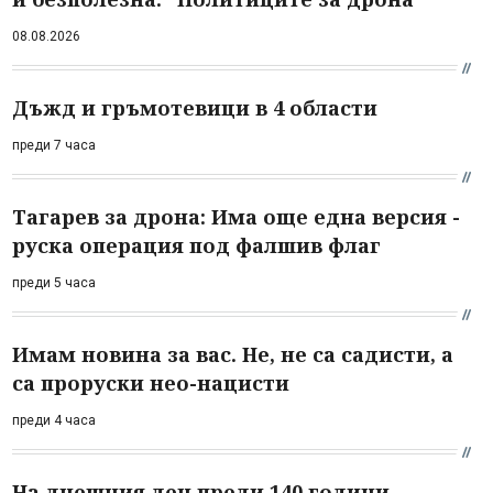
08.08.2026
Дъжд и гръмотевици в 4 области
преди 7 часа
Тагарев за дрона: Има още една версия -
руска операция под фалшив флаг
преди 5 часа
Имам новина за вас. Не, не са садисти, а
са проруски нео-нацисти
преди 4 часа
На днешния ден преди 140 години