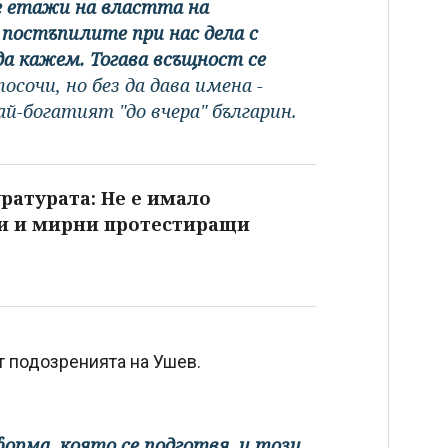
е етажи на властта на
 постъпилите при нас дела с
да кажем. Тогава всъщност се
осочи, но без да дава имена -
й-богатият "до вчера" българин.
ратурата: Не е имало
и и мирни протестиращи
ат подозренията на Ушев.
орма, която се подготвя, и този