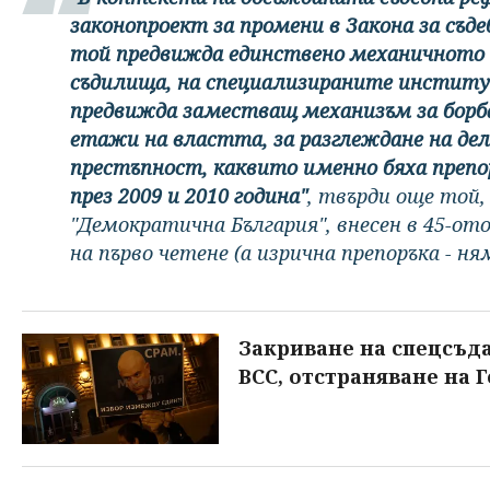
законопроект за промени в Закона за съде
той предвижда единствено механичното 
съдилища, на специализираните институц
предвижда заместващ механизъм за борба
етажи на властта, за разглеждане на дел
престъпност, каквито именно бяха препо
през 2009 и 2010 година"
, твърди още той,
"Демократична България", внесен в 45-от
на първо четене (а изрична препоръка - няма
Закриване на спецсъда
ВСС, отстраняване на 