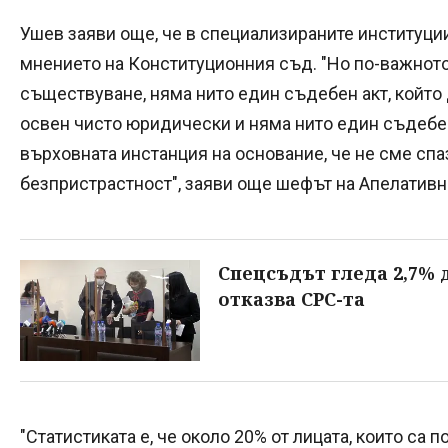
Ушев заяви още, че в специализираните институци
мнението на Конституционния съд. "Но по-важното 
съществуване, няма нито един съдебен акт, който 
освен чисто юридически и няма нито един съдебен 
върховната инстанция на основание, че не сме спа
безпристрастност", заяви още шефът на Апелативн
Спецсъдът гледа 2,7% 
отказва СРС-та
"Статистиката е, че около 20% от лицата, които са 