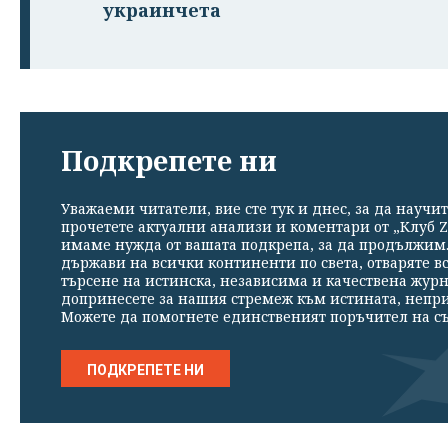
украинчета
Подкрепете ни
Уважаеми читатели, вие сте тук и днес, за да научит
прочетете актуални анализи и коментари от „Клуб Z
имаме нужда от вашата подкрепа, за да продължим. 
държави на всички континенти по света, отваряте в
търсене на истинска, независима и качествена жур
допринесете за нашия стремеж към истината, непр
Можете да помогнете единственият поръчител на съ
ПОДКРЕПЕТЕ НИ