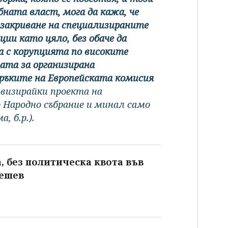
бната власт, мога да кажа, че
закриване на специализираните
ии като цяло, без обаче да
 с корупцията по високите
ата за организирана
ръките на Европейската комисия
 визирайки проекта на
о Народно събрание и минал само
, б.р.).
, без политическа квота във
Гешев