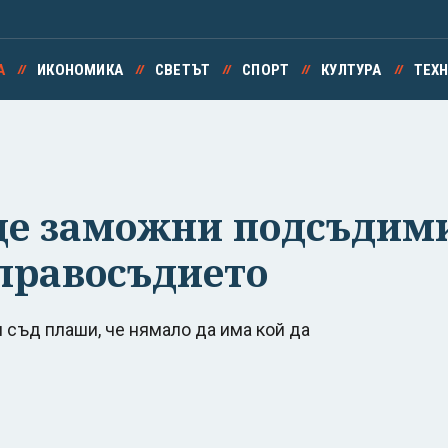
А
ИКОНОМИКА
СВЕТЪТ
СПОРТ
КУЛТУРА
ТЕХ
де заможни подсъдими
правосъдието
 съд плаши, че нямало да има кой да