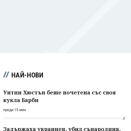
НАЙ-НОВИ
Уитни Хюстън беше почетена със своя
кукла Барби
преди 15 мин
Задържаха украинец, убил сънародник,