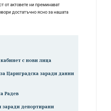
т от актовете ни преминават
овори достатъчно ясно за нашата
 кабинет с нови лица
за Цариградска заради данни
на Радев
ии заради депортирани