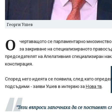
Георги Ушев
О
чертаващото се парламентарно мнозинство
за закриване на специализираното правосъд
председателят на Апелативния специализиран нак
конспирация.
Според него идеята се появила, след като определ
подсъдими - заяви Ушев в интервю за
Нова тв
.
"Тези въпроси започнаха да се поставят 