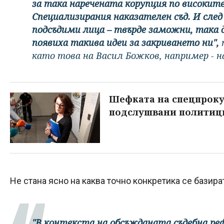
за така наречената корупция по високит
Специализирания наказателен съд. И след
подсъдими лица – твърде заможни, така 
появиха такива идеи за закриването ни",
п
като това на Васил Божков, например - на
Шефката на спецпроку
подслушвани политиц
Не стана ясно на каква точно конкретика се базир
"В контекста на обсъжданата съдебна реф