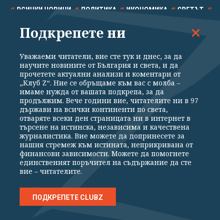
ВСИЧКИ НОВИНИ
ПОЛИТИКА
ИКОНОМИКА
СВЕТЪТ
Подкрепете ни
СПОРТ
КУЛТУРА
ТЕХНОЛОГИИ
КАЛЕЙДОСКОП
МНЕНИЯ
Уважаеми читатели, вие сте тук и днес, за да
научите новините от България и света, и да
прочетете актуални анализи и коментари от
„Клуб Z“. Ние се обръщаме към вас с молба –
имаме нужда от вашата подкрепа, за да
продължим. Вече години вие, читателите ни в 97
Общи условия
Политика за поверителност
държави на всички континенти по света,
отваряте всеки ден страницата ни в интернет в
Реклама
Партньори
Контакти
За Клуб Z
търсене на истинска, независима и качествена
Екип
Подкрепете ни
журналистика. Вие можете да допринесете за
нашия стремеж към истината, неприкривана от
финансови зависимости. Можете да помогнете
единственият поръчител на съдържание да сте
Издател на www.clubz.bg е „Клуб Зебра Медия“ ЕООД, София, ул. "Алеко
вие – читателите.
Константинов" 3. Всички права запазени 2026 „Клуб Зебра Медия“
ЕООД.
Препечатването на материали, снимки и видео от www.clubz.bg без
разрешение ще бъде преследвано по съдебен път, съгласно
ПОДКРЕПЕТЕ CLUBZ
ОБЩИТЕ УСЛОВИЯ