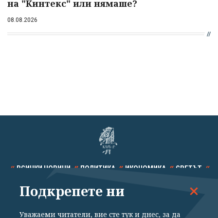
на "Кинтекс" или нямаше?
08.08.2026
ВСИЧКИ НОВИНИ
ПОЛИТИКА
ИКОНОМИКА
СВЕТЪТ
Подкрепете ни
СПОРТ
КУЛТУРА
ТЕХНОЛОГИИ
КАЛЕЙДОСКОП
МНЕНИЯ
Уважаеми читатели, вие сте тук и днес, за да