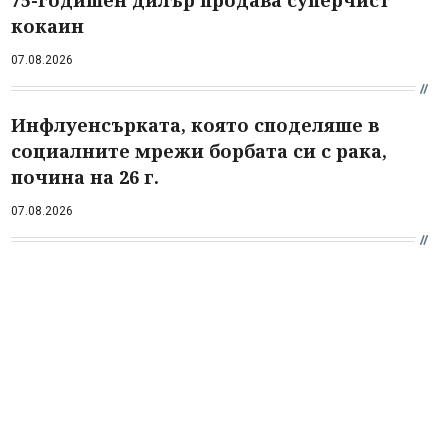
75-годишен дилър продава суперчист
кокаин
07.08.2026
Инфлуенсърката, която споделяше в
социалните мрежи борбата си с рака,
почина на 26 г.
07.08.2026