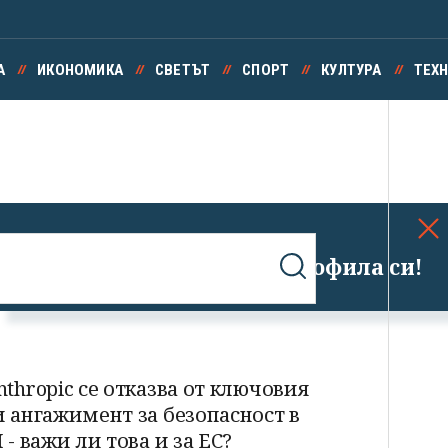
А
ИКОНОМИКА
СВЕТЪТ
СПОРТ
КУЛТУРА
ТЕХ
Успешно излязохте от профила си!
nthropic се отказва от ключовия
и ангажимент за безопасност в
I - важи ли това и за ЕС?