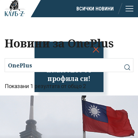
ВСИЧКИ НОВИНИ
Новини за OnePlus
Успешно
излязохте от
профила си!
Показани 1 резултата от общо 2