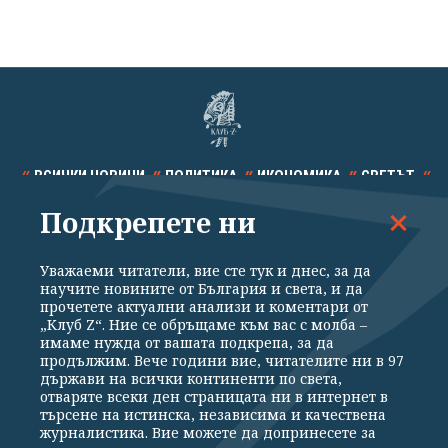
ВСИЧКИ НОВИНИ
ПОЛИТИКА
ИКОНОМИКА
СВЕТЪТ
Подкрепете ни
СПОРТ
КУЛТУРА
ТЕХНОЛОГИИ
КАЛЕЙДОСКОП
МНЕНИЯ
Уважаеми читатели, вие сте тук и днес, за да
научите новините от България и света, и да
прочетете актуални анализи и коментари от
„Клуб Z“. Ние се обръщаме към вас с молба –
имаме нужда от вашата подкрепа, за да
продължим. Вече години вие, читателите ни в 97
Общи условия
Политика за поверителност
държави на всички континенти по света,
отваряте всеки ден страницата ни в интернет в
Реклама
Партньори
Контакти
За Клуб Z
търсене на истинска, независима и качествена
Екип
Подкрепете ни
журналистика. Вие можете да допринесете за