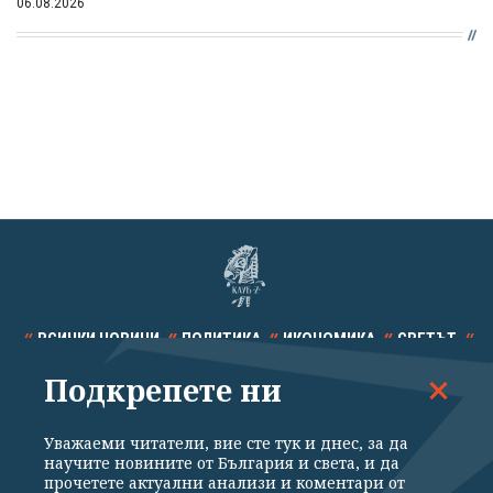
06.08.2026
ВСИЧКИ НОВИНИ
ПОЛИТИКА
ИКОНОМИКА
СВЕТЪТ
Подкрепете ни
СПОРТ
КУЛТУРА
ТЕХНОЛОГИИ
КАЛЕЙДОСКОП
МНЕНИЯ
Уважаеми читатели, вие сте тук и днес, за да
научите новините от България и света, и да
прочетете актуални анализи и коментари от