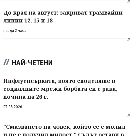
До края на август: закриват трамвайни
линии 12, 15 и 18
преди 2 часа
НАЙ-ЧЕТЕНИ
Инфлуенсърката, която споделяше в
социалните мрежи борбата си с рака,
почина на 26 г.
07.08.2026
"Смазването на човек, който се е молил
и не е получил милост." Съдът остави в