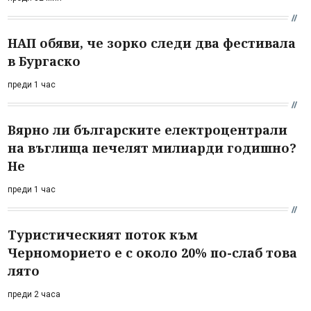
НАП обяви, че зорко следи два фестивала
в Бургаско
преди 1 час
Вярно ли българските електроцентрали
на въглища печелят милиарди годишно?
Не
преди 1 час
Туристическият поток към
Черноморието е с около 20% по-слаб това
лято
преди 2 часа