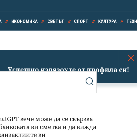
А
ИКОНОМИКА
СВЕТЪТ
СПОРТ
КУЛТУРА
ТЕХ
Успешно излязохте от профила си!
hatGPT вече може да се свързва
 банковата ви сметка и да вижда
ранзакциите ви