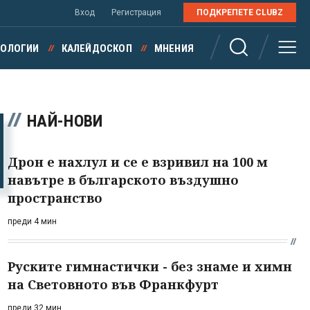
Вход
Регистрация
ПОДКРЕПЕТЕ CLUBZ
НОЛОГИИ
КАЛЕЙДОСКОП
МНЕНИЯ
НАЙ-НОВИ
Дрон е нахлул и се е взривил на 100 м
навътре в българското въздушно
пространство
преди 4 мин
Руските гимнастички - без знаме и химн
на Световното във Франкфурт
преди 32 мин