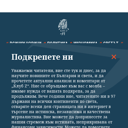
ВСИЧКИ НОВИНИ
ПОЛИТИКА
ИКОНОМИКА
СВЕТЪТ
Подкрепете ни
СПОРТ
КУЛТУРА
ТЕХНОЛОГИИ
КАЛЕЙДОСКОП
МНЕНИЯ
Уважаеми читатели, вие сте тук и днес, за да
научите новините от България и света, и да
прочетете актуални анализи и коментари от
„Клуб Z“. Ние се обръщаме към вас с молба –
имаме нужда от вашата подкрепа, за да
продължим. Вече години вие, читателите ни в 97
Общи условия
Политика за поверителност
държави на всички континенти по света,
отваряте всеки ден страницата ни в интернет в
Реклама
Партньори
Контакти
За Клуб Z
търсене на истинска, независима и качествена
Екип
Подкрепете ни
журналистика. Вие можете да допринесете за
нашия стремеж към истината, неприкривана от
финансови зависимости. Можете да помогнете