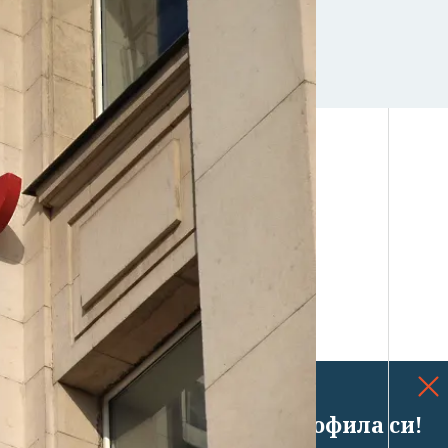
Успешно излязохте от профила си!