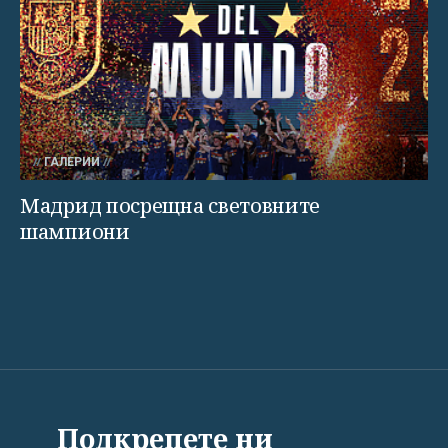
ГАЛЕРИИ
Мадрид посрещна световните
шампиони
ВСИЧКИ НОВИНИ
ПОЛИТИКА
ИКОНОМИКА
Подкрепете ни