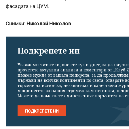
фасадата на ЦУМ.
Снимки:
Николай Николов
Подкрепете ни
Уважаеми читатели, вие сте тук и днес, за да научит
прочетете актуални анализи и коментари от „Клуб Z
имаме нужда от вашата подкрепа, за да продължим. 
държави на всички континенти по света, отваряте в
търсене на истинска, независима и качествена жур
допринесете за нашия стремеж към истината, непр
Можете да помогнете единственият поръчител на съ
ПОДКРЕПЕТЕ НИ