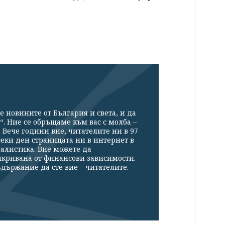
е новините от България и света, и да
“. Ние се обръщаме към вас с молба –
Вече години вие, читателите ни в 97
секи ден страницата ни в интернет в
налистика. Вие можете да
икривана от финансови зависимости.
държание да сте вие – читателите.