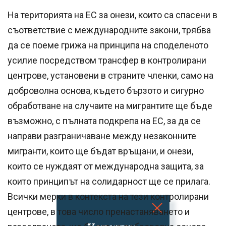
На територията на ЕС за онези, които са спасени в
съответствие с международните закони, трябва
да се поеме грижа на принципа на споделеното
усилие посредством трансфер в контролирани
центрове, установени в страните членки, само на
доброволна основа, където бързото и сигурно
обработване на случаите на мигрантите ще бъде
възможно, с пълната подкрепа на ЕС, за да се
направи разграничаване между незаконните
мигранти, които ще бъдат връщани, и онези,
които се нуждаят от международна защита, за
които принципът на солидарност ще се прилага.
Всички мерки в контекста на тези контролирани
центрове, в това число пренастаняването и