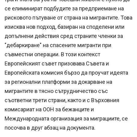
се елиминират подбудите за предприемане на
рисковото пътуване от страна на мигрантите. Това
изисква нов подход, базиран на споделени или
допълнени действия сред страните членки за
"дебаркиране" на спасените мигранти при
съвместни операции. В този контекст
Европейският съвет призовава Съвета и
Европейската комисия бързо да проучат идеята
за регионални платформи за докарване на
мигрантите в тясно сътрудничество със
съответни трети страни, както и с Върховния
комисариат на ООН за бежанците и
Международната организация за миграциите, се
посочва в друг абзац на документа.