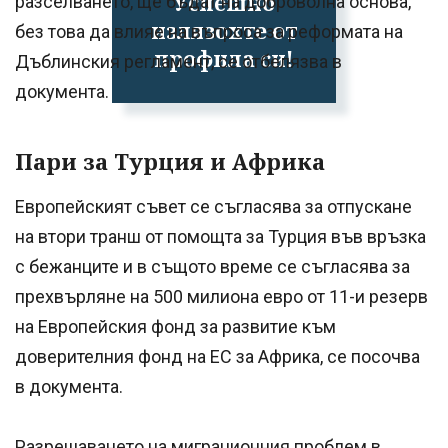
Успешно
разселването, ще бъдат на доброволна основа,
излязохте от
без това да влияе на въпроса за реформата на
профила си!
Дъблинския регламент, се отбелязва в
документа.
Пари за Турция и Африка
Европейският съвет се съгласява за отпускане
на втори транш от помощта за Турция във връзка
с бежанците и в същото време се съгласява за
прехвърляне на 500 милиона евро от 11-и резерв
на Европейския фонд за развитие към
доверителния фонд на ЕС за Африка, се посочва
в документа.
Разрешаването на миграционния проблем в