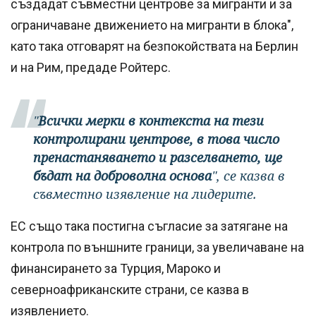
създадат съвместни центрове за мигранти и за
ограничаване движението на мигранти в блока",
като така отговарят на безпокойствата на Берлин
и на Рим, предаде Ройтерс.
"
Всички мерки в контекста на тези
контролирани центрове, в това число
пренастаняването и разселването, ще
бъдат на доброволна основа
", се казва в
съвместно изявление на лидерите.
ЕС също така постигна съгласие за затягане на
контрола по външните граници, за увеличаване на
финансирането за Турция, Мароко и
северноафриканските страни, се казва в
изявлението.