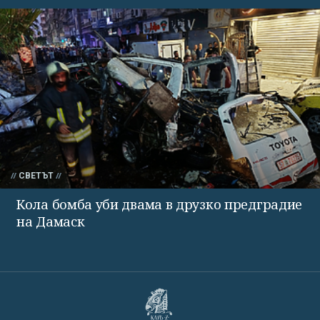
СВЕТЪТ
Кола бомба уби двама в друзко предградие
на Дамаск