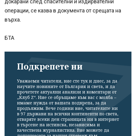
докарани след спасителни и издирвателни
операции, се казва в документа от срещата на
върха.
БТА
Подкрепете ни
Уважаеми читатели, вие сте тук и днес, за да
научите новините от България и света, и да
прочетете актуални анализи и коментари от
„Клуб Z“. Ние се обръщаме към вас с молба –
имаме нужда от вашата подкрепа, за да
продължим. Вече години вие, читателите ни
в 97 държави на всички континенти по света,
отваряте всеки ден страницата ни в интернет
в търсене на истинска, независима и
качествена журналистика. Вие можете да
допринесете за нашия стремеж към