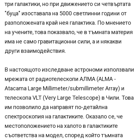
три галактики, но при движението си четвъртата
"буца" изоставала на 5000 светлинни години от
разположената край нея галактика. По мнението
на учените, това показвало, че в тъмната материя
има не само гравитационни сили, а и някакви
други взаимодействия.
В настоящото изследване астрономи използвали
мрежата от радиотелескопи АЛМА (ALMA -
Atacama Large Millimeter/submillimeter Array) и
телескопа VLT (Very Large Telescope) в Чили. Това
им позволило да направят по-детайлна
спектроскопия на галактиките. Оказало се, че
местоположението на халото в галактиките
съответства на модел, според който тъмната