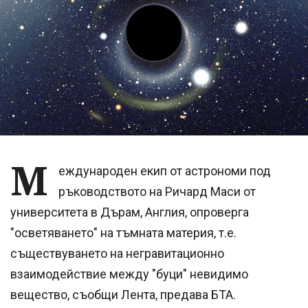
М
еждународен екип от астрономи под
ръководството на Ричард Маси от
университета в Дърам, Англия, опроверга
"осветяването" на тъмната материя, т.е.
съществуването на негравитационно
взаимодействие между "буци" невидимо
вещество, съобщи Лента, предава БТА.