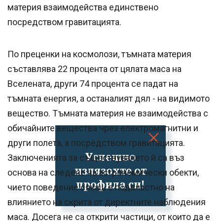
материя взаимодейства единствено
посредством гравитацията.
По преценки на космолози, тъмната материя
съставлява 22 процента от цялата маса на
Вселената, други 74 процента се падат на
тъмната енергия, а останалият дял - на видимото
вещество. Тъмната материя не взаимодейства с
обичайните вещества чрез електромагнитни и
други полета, а посредством гравитацията.
Успешно
Заключенията за съществуването й са въз
излязохте от
основа на следене на астрономически обекти,
профила си!
чието поведение сякаш е подвластно на
влиянието на скрита от директните наблюдения
маса. Досега не са открити частици, от които да е