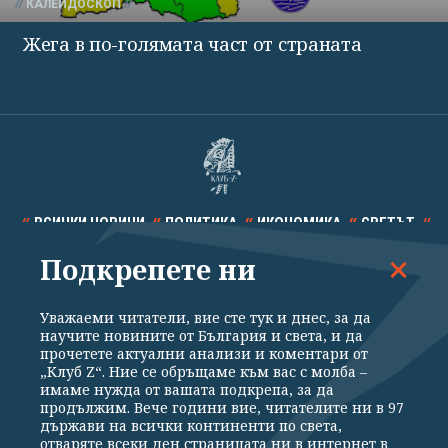
КАЛЕЙДОСКОП
Жега в по-голямата част от страната
ВСИЧКИ НОВИНИ
ПОЛИТИКА
ИКОНОМИКА
СВЕТЪТ
Подкрепете ни
СПОРТ
КУЛТУРА
ТЕХНОЛОГИИ
КАЛЕЙДОСКОП
МНЕНИЯ
Уважаеми читатели, вие сте тук и днес, за да
научите новините от България и света, и да
прочетете актуални анализи и коментари от
„Клуб Z“. Ние се обръщаме към вас с молба –
имаме нужда от вашата подкрепа, за да
продължим. Вече години вие, читателите ни в 97
Общи условия
Политика за поверителност
държави на всички континенти по света,
отваряте всеки ден страницата ни в интернет в
Реклама
Партньори
Контакти
За Клуб Z