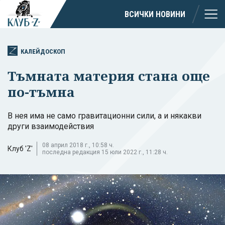
ВСИЧКИ НОВИНИ
КАЛЕЙДОСКОП
Тъмната материя стана още
по-тъмна
В нея има не само гравитационни сили, а и някакви
други взаимодействия
08 април 2018 г., 10:58 ч.
Клуб 'Z'
последна редакция 15 юли 2022 г., 11:28 ч.