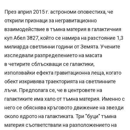
През април 2015 г. астрономи оповестиха, че
открили признаци за негравитационно
взаимодействие в тъмна материя в галактичния
куп Абел 3827, който се намира на разстояние 1,3
милиарда светлинни години от Земята. Учените
изследвали разпределението на масата
в четирите сблъскващи се галактики,
използвайки ефекта гравитационна леща, когато
обект изкривява траекторията на светлинните
лъчи. Предполага се, че в центровете на
галактиките има хало от тъмна материя. Именно с
него се обяснява кръговото движение на звезди
около ядрото на галактиката. Три "буци" тъмна
материя съответствали на разположението на