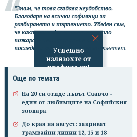
"Знам, че това създава неудобство.
Благодаря на всички софиянци за
разбирането и търпението. Убеден съм,
че както овладяхме кризата около
пожара, така ще се справим и с
последствията от него",
заяви кметът.
Успешно
излязохте от
профила си!
Още по темата
На 20 си отиде лъвът Славчо -
един от любимците на Софийския
зоопарк
До края на август: закриват
трамвайни линии 12, 15 и 18