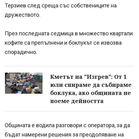
Терзиев след среща със собствениците на
дружеството.
През последната седмица в множество квартали
кофите са препълнени и боклукът се извозва
спорадично.
Кметът на "Изгрев": От 1
юли спираме да събираме
боклука, ако общината не
поеме дейността
Общината е водила разговори с оператора, за да
бъдат намерени решения за преодоляване на