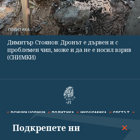
ПОЛИТИКА
Димитър Стоянов: Дронът е дървен и с
проблемен чип, може и да не е носил взрив
(СНИМКИ)
ВСИЧКИ НОВИНИ
ПОЛИТИКА
ИКОНОМИКА
СВЕТЪТ
Подкрепете ни
СПОРТ
КУЛТУРА
ТЕХНОЛОГИИ
КАЛЕЙДОСКОП
МНЕНИЯ