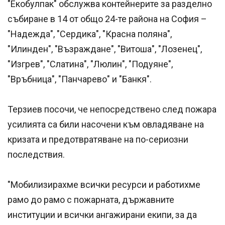
"Екобулпак" обслужва контейнерите за разделно
събиране в 14 от общо 24-те района на София –
"Надежда", "Сердика", "Красна поляна",
"Илинден", "Възраждане", "Витоша", "Лозенец",
"Изгрев", "Слатина", "Люлин", "Подуяне",
"Връбница", "Панчарево" и "Банкя".
Терзиев посочи, че непосредствено след пожара
усилията са били насочени към овладяване на
кризата и предотвратяване на по-сериозни
последствия.
"Мобилизирахме всички ресурси и работихме
рамо до рамо с пожарната, държавните
институции и всички ангажирани екипи, за да