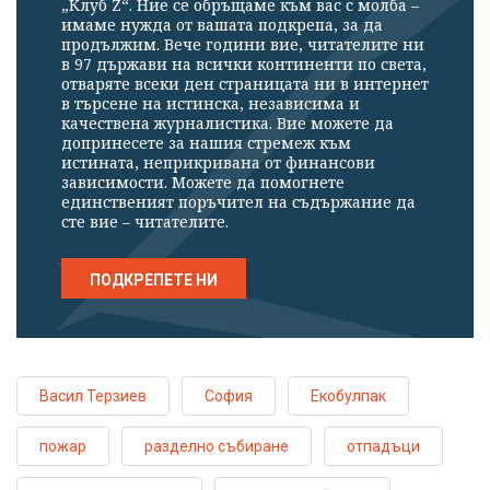
„Клуб Z“. Ние се обръщаме към вас с молба –
имаме нужда от вашата подкрепа, за да
продължим. Вече години вие, читателите ни
в 97 държави на всички континенти по света,
отваряте всеки ден страницата ни в интернет
в търсене на истинска, независима и
качествена журналистика. Вие можете да
допринесете за нашия стремеж към
истината, неприкривана от финансови
зависимости. Можете да помогнете
единственият поръчител на съдържание да
сте вие – читателите.
ПОДКРЕПЕТЕ НИ
Васил Терзиев
София
Екобулпак
пожар
разделно събиране
отпадъци