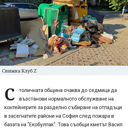
Снимка Клуб Z
С
толичната община очаква до седмица да
възстанови нормалното обслужване на
контейнерите за разделно събиране на отпадъци
в засегнатите райони на София след пожара в
базата на "Екобулпак". Това съобщи кметът Васил