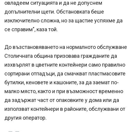
овладеем ситуацията и да не допуснем
допълнителни щети. Обстановката беше
изключително сложна, но за щастие успяхме да
се справим", каза той.
До възстановяването на нормалното обслужване
Столичната община призовава гражданите да
изхвърлят в цветните контейнери само правилно
сортирани отпадъци, да смачкват пластмасовите
бутилки, кеновете и кашоните, за да заемат по-
малко място, както и при възможност временно
да задържат част от опаковките у дома или да
използват контейнери в районите, обслужвани от
другия оператор.