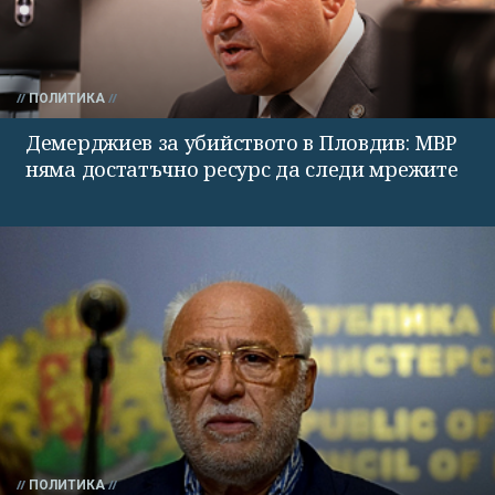
ПОЛИТИКА
Демерджиев за убийството в Пловдив: МВР
няма достатъчно ресурс да следи мрежите
ПОЛИТИКА