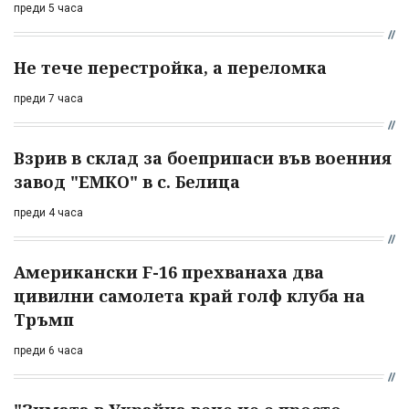
преди 5 часа
Не тече перестройка, а переломка
преди 7 часа
Взрив в склад за боеприпаси във военния
завод "ЕМКО" в с. Белица
преди 4 часа
Американски F-16 прехванаха два
цивилни самолета край голф клуба на
Тръмп
преди 6 часа