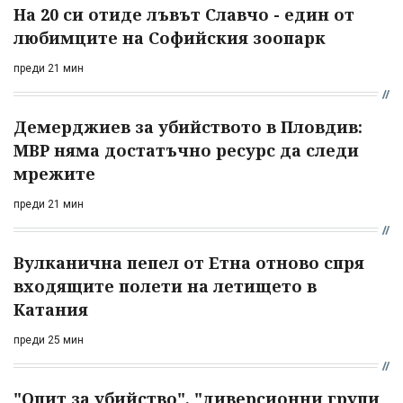
На 20 си отиде лъвът Славчо - един от
любимците на Софийския зоопарк
преди 21 мин
Демерджиев за убийството в Пловдив:
МВР няма достатъчно ресурс да следи
мрежите
преди 21 мин
Вулканична пепел от Етна отново спря
входящите полети на летището в
Катания
преди 25 мин
"Опит за убийство", "диверсионни групи