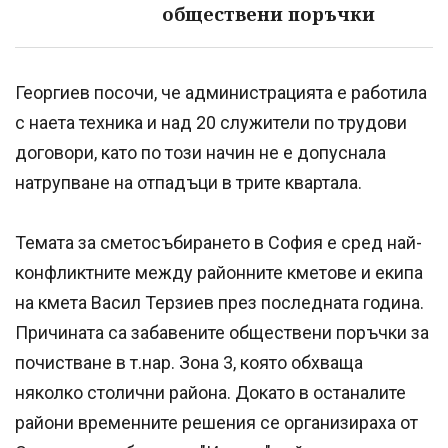
обществени поръчки
Георгиев посочи, че администрацията е работила
с наета техника и над 20 служители по трудови
договори, като по този начин не е допуснала
натрупване на отпадъци в трите квартала.
Темата за сметосъбирането в София е сред най-
конфликтните между районните кметове и екипа
на кмета Васил Терзиев през последната година.
Причината са забавените обществени поръчки за
почистване в т.нар. Зона 3, която обхваща
няколко столични района. Докато в останалите
райони временните решения се организираха от