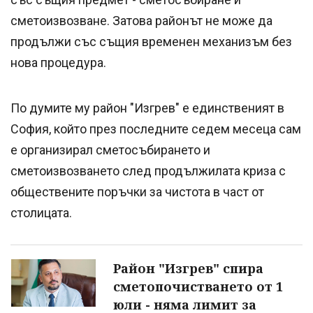
сметоизвозване. Затова районът не може да
продължи със същия временен механизъм без
нова процедура.
По думите му район "Изгрев" е единственият в
София, който през последните седем месеца сам
е организирал сметосъбирането и
сметоизвозването след продължилата криза с
обществените поръчки за чистота в част от
столицата.
Район "Изгрев" спира
сметопочистването от 1
юли - няма лимит за