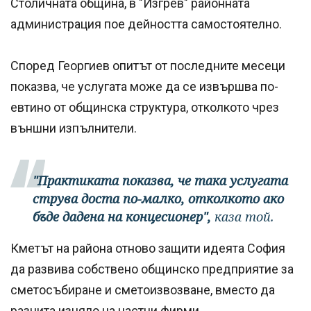
Столичната община, в "Изгрев" районната
администрация пое дейността самостоятелно.
Според Георгиев опитът от последните месеци
показва, че услугата може да се извършва по-
евтино от общинска структура, отколкото чрез
външни изпълнители.
"Практиката показва, че така услугата
струва доста по-малко, отколкото ако
бъде дадена на концесионер",
каза той.
Кметът на района отново защити идеята София
да развива собствено общинско предприятие за
сметосъбиране и сметоизвозване, вместо да
разчита изцяло на частни фирми.