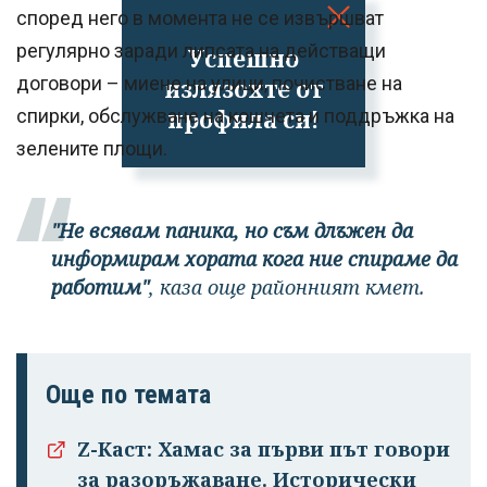
според него в момента не се извършват
регулярно заради липсата на действащи
Успешно
договори – миене на улици, почистване на
излязохте от
профила си!
спирки, обслужване на кошчета и поддръжка на
зелените площи.
"Не всявам паника, но съм длъжен да
информирам хората кога ние спираме да
работим"
, каза още районният кмет.
Още по темата
Z-Каст: Хамас за първи път говори
за разоръжаване. Исторически