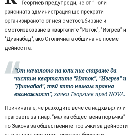
Георгиев предупреди, че от 1 юли
районната администрация ще прекрати
организираното от нея сметосъбиране и
сметоизвозване в кварталите "Изток", "Изгрев" и
"Дианабад", ако Столичната община не поеме
дейността.
"От началото на юли ние спираме да
чистим кварталите "Изток", "Изгрев" и
"Дианабад", тъй като нямам правна
възможност",
заяви Георгиев пред NOVA.
Причината е, че разходите вече са надхвърлили
праговете за т.нар. "малка обществена поръчка"
по Закона за обществените поръчки за дейности
със същия предмет - сметосъбиране и