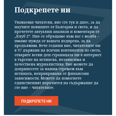
Подкрепете ни
Уважаеми читатели, вие сте тук и днес, за да
научите новините от България и света, и да
прочетете актуални анализи и коментари от
„Клуб Z“. Ние се обръщаме към вас с молба –
имаме нужда от вашата подкрепа, за да
продължим. Вече години вие, читателите ни
в 97 държави на всички континенти по света,
отваряте всеки ден страницата ни в интернет
в търсене на истинска, независима и
качествена журналистика. Вие можете да
допринесете за нашия стремеж към
истината, неприкривана от финансови
зависимости. Можете да помогнете
единственият поръчител на съдържание да
сте вие – читателите.
ПОДКРЕПЕТЕ НИ