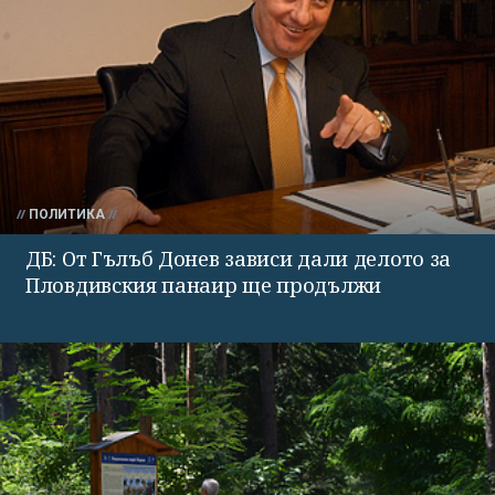
ПОЛИТИКА
ДБ: От Гълъб Донев зависи дали делото за
Пловдивския панаир ще продължи