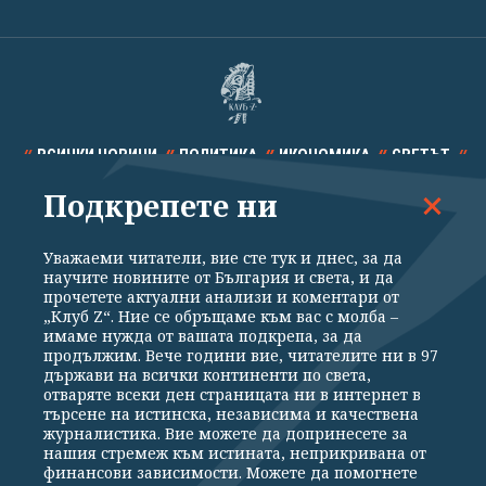
ВСИЧКИ НОВИНИ
ПОЛИТИКА
ИКОНОМИКА
СВЕТЪТ
Подкрепете ни
СПОРТ
КУЛТУРА
ТЕХНОЛОГИИ
КАЛЕЙДОСКОП
МНЕНИЯ
Уважаеми читатели, вие сте тук и днес, за да
научите новините от България и света, и да
прочетете актуални анализи и коментари от
„Клуб Z“. Ние се обръщаме към вас с молба –
имаме нужда от вашата подкрепа, за да
продължим. Вече години вие, читателите ни в 97
Общи условия
Политика за поверителност
държави на всички континенти по света,
отваряте всеки ден страницата ни в интернет в
Реклама
Партньори
Контакти
За Клуб Z
търсене на истинска, независима и качествена
Екип
Подкрепете ни
журналистика. Вие можете да допринесете за
нашия стремеж към истината, неприкривана от
финансови зависимости. Можете да помогнете