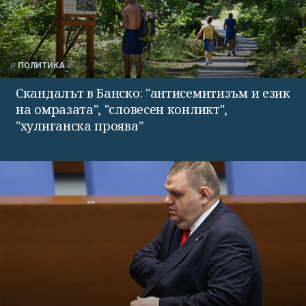
ПОЛИТИКА
Скандалът в Банско: "антисемитизъм и език
на омразата", "словесен конликт",
"хулиганска проява"