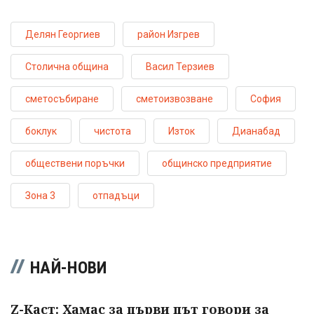
Делян Георгиев
район Изгрев
Столична община
Васил Терзиев
сметосъбиране
сметоизвозване
София
боклук
чистота
Изток
Дианабад
обществени поръчки
общинско предприятие
Зона 3
отпадъци
НАЙ-НОВИ
Z-Каст: Хамас за първи път говори за