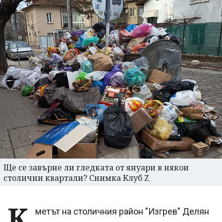
Ще се завърне ли гледката от януари в някои
столични квартали? Снимка Клуб Z
К
метът на столичния район "Изгрев" Делян