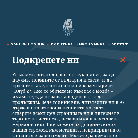
ВСИЧКИ НОВИНИ
ПОЛИТИКА
ИКОНОМИКА
СВЕТЪТ
Подкрепете ни
СПОРТ
КУЛТУРА
ТЕХНОЛОГИИ
КАЛЕЙДОСКОП
МНЕНИЯ
Уважаеми читатели, вие сте тук и днес, за да
научите новините от България и света, и да
прочетете актуални анализи и коментари от
„Клуб Z“. Ние се обръщаме към вас с молба –
имаме нужда от вашата подкрепа, за да
продължим. Вече години вие, читателите ни в 97
Общи условия
Политика за поверителност
държави на всички континенти по света,
отваряте всеки ден страницата ни в интернет в
Реклама
Партньори
Контакти
За Клуб Z
търсене на истинска, независима и качествена
Екип
Подкрепете ни
журналистика. Вие можете да допринесете за
нашия стремеж към истината, неприкривана от
финансови зависимости. Можете да помогнете