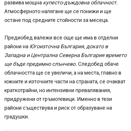
развива мощна
купесто-дъждовна облачност.
Атмосферното налягане ще се понижи и ще
остане под средните стойности за месеца.
Предиобед валежи все още ще има в отделни
райони на
Югоизточна България, докато в
Западна и Централна Северна България времето
ще бъде предимно слънчево.
Следобед обаче
облачността ще се увеличи, а на места, главно в
южните и източните части на страната, се очакват
краткотрайни, но интензивни превалявания,
придружени от гръмотевици. Именно в тези
райони съществува и риск от образуване на
градушки.