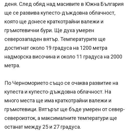
деня. След обяд над масивите в Южна България
ще се развива купесто-дъждовна облачност,
която ще донесе краткотрайни валежи и
гръмотевични бури. Ще духа умерен
северозападен вятър. Температурите ще
достигнат около 19 градуса на 1200 метра
надморска височина и около 11 градуса на 2000
метра.
По Черноморието също се очаква развитие на
купеста и купесто-дъждовна облачност. На
много места ще има краткотрайни валежи и
гръмотевици. Вятърът ще бъде умерен от север-
североизток, а максималните температури ще
останат между 25 и 27 градуса.