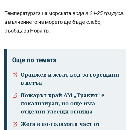
Температурата на морската
вода е 24-25 градуса
,
а вълнението на морето ще бъде слабо,
съобщава Нова тв.
Още по темата
Оранжев и жълт код за горещини
Успешно
в петък
излязохте от
Пожарът край АМ „Тракия“ е
профила си!
локализиран, но още има
отделни тлеещи огнища
Жега в по-голямата част от