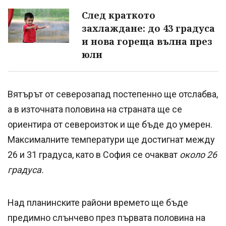
След краткото
захлаждане: до 43 градуса
и нова гореща вълна през
юли
Вятърът от северозапад постепенно ще отслабва,
а в източната половина на страната ще се
ориентира от североизток и ще бъде до умерен.
Максималните температури ще достигнат между
26 и 31 градуса, като в София се очакват
около 26
градуса.
Над планинските райони времето ще бъде
предимно слънчево през първата половина на