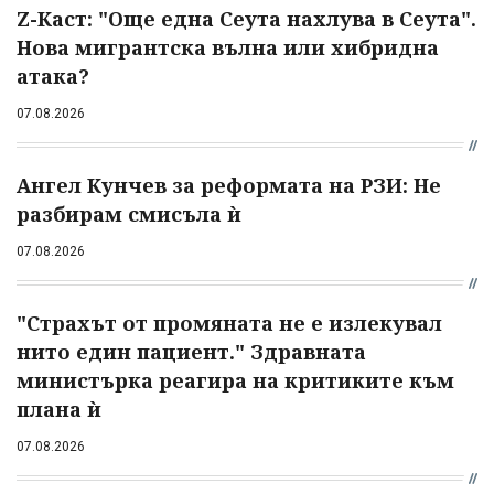
Z-Каст: "Още една Сеута нахлува в Сеута".
Нова мигрантска вълна или хибридна
атака?
07.08.2026
Ангел Кунчев за реформата на РЗИ: Не
разбирам смисъла ѝ
07.08.2026
"Страхът от промяната не е излекувал
нито един пациент." Здравната
министърка реагира на критиките към
плана ѝ
07.08.2026