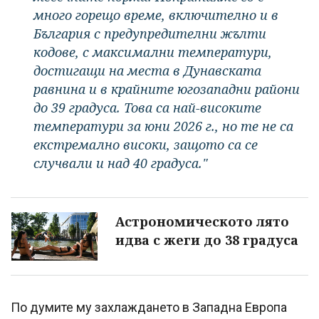
много горещо време, включително и в
България с предупредителни жълти
кодове, с максимални температури,
достигащи на места в Дунавската
равнина и в крайните югозападни райони
до 39 градуса. Това са най-високите
температури за юни 2026 г., но те не са
екстремално високи, защото са се
случвали и над 40 градуса."
Астрономическото лято
идва с жеги до 38 градуса
По думите му захлаждането в Западна Европа