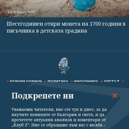
КАЛЕЙДОСКОП
Шестгодишен откри монета на 1700 години в
пясъчника в детската градина
ВСИЧКИ НОВИНИ
ПОЛИТИКА
ИКОНОМИКА
СВЕТЪТ
Подкрепете ни
СПОРТ
КУЛТУРА
ТЕХНОЛОГИИ
КАЛЕЙДОСКОП
МНЕНИЯ
Уважаеми читатели, вие сте тук и днес, за да
научите новините от България и света, и да
прочетете актуални анализи и коментари от
„Клуб Z“. Ние се обръщаме към вас с молба –