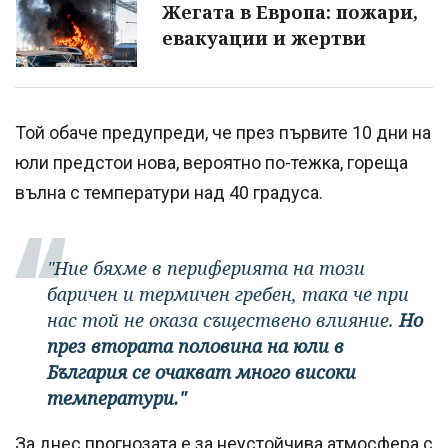
Жегата в Европа: пожари,
евакуации и жертви
Той обаче предупреди, че през първите 10 дни на
юли предстои нова, вероятно по-тежка, гореща
вълна с температури над 40 градуса.
"Ние бяхме в периферията на този
баричен и термичен гребен, така че при
нас той не оказа съществено влияние.
Но
през втората половина на юли в
България се очакват много високи
температури."
За днес прогнозата е за неустойчива атмосфера с