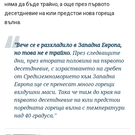
няма да бъде трайно, а още през първото
десетдневие на юли предстои нова гореща
вълна.
"Вече се е разхладило в Западна Европа,
но това не е трайно.
През следващите
дни, през втората половина на първото
десетдневие, с израстването на гребен
от Средиземноморието към Западна
Европа ще се пренесат много горещи
въздушни маси. Така че там до края на
първото десетдневие на юли предстои
поредната гореща вълна с температури
над 40 градуса."