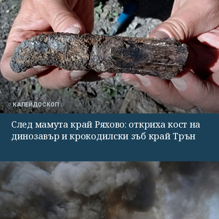
КАЛЕЙДОСКОП
След мамута край Ряхово: откриха кост на
динозавър и крокодилски зъб край Трън