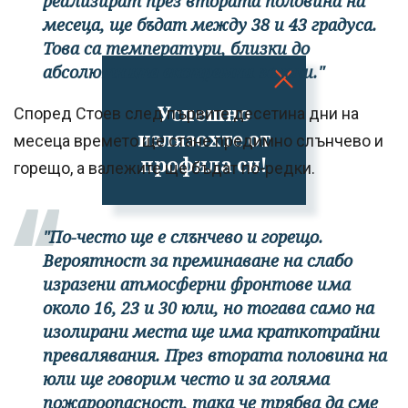
реализират през втората половина на
месеца, ще бъдат между 38 и 43 градуса.
Това са температури, близки до
абсолютните екстремни за юли."
Успешно
Според Стоев след първите десетина дни на
излязохте от
месеца времето ще стане предимно слънчево и
профила си!
горещо, а валежите ще бъдат по-редки.
"По-често ще е слънчево и горещо.
Вероятност за преминаване на слабо
изразени атмосферни фронтове има
около 16, 23 и 30 юли, но тогава само на
изолирани места ще има краткотрайни
превалявания. През втората половина на
юли ще говорим често и за голяма
пожароопасност, така че трябва да сме