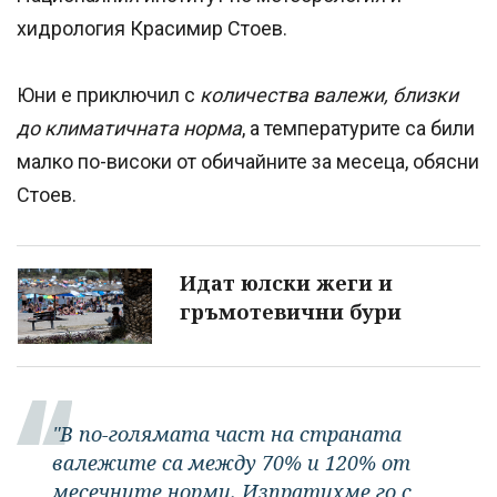
хидрология Красимир Стоев.
Юни е приключил с
количества валежи, близки
до климатичната норма
, а температурите са били
малко по-високи от обичайните за месеца, обясни
Стоев.
Идат юлски жеги и
гръмотевични бури
"В по-голямата част на страната
валежите са между 70% и 120% от
месечните норми. Изпратихме го с