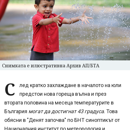
Снимката е илюстративна Архив АП/БТА
С
лед кратко захлаждане в началото на юли
предстои нова гореща вълна и през
втората половина на месеца температурите в
България
могат да достигнат 43 градуса
. Това
обясни в "Денят започва" по БНТ синоптикът от
Националния институт по метеорология и