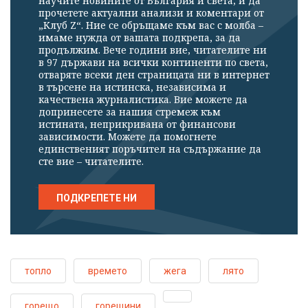
научите новините от България и света, и да
прочетете актуални анализи и коментари от
„Клуб Z“. Ние се обръщаме към вас с молба –
имаме нужда от вашата подкрепа, за да
продължим. Вече години вие, читателите ни
в 97 държави на всички континенти по света,
отваряте всеки ден страницата ни в интернет
в търсене на истинска, независима и
качествена журналистика. Вие можете да
допринесете за нашия стремеж към
истината, неприкривана от финансови
зависимости. Можете да помогнете
единственият поръчител на съдържание да
сте вие – читателите.
ПОДКРЕПЕТЕ НИ
топло
времето
жега
лято
горещо
горещини