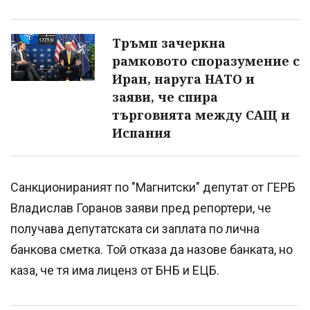
Тръмп зачеркна
рамковото споразумение с
Иран, наруга НАТО и
заяви, че спира
търговията между САЩ и
Испания
Санкционираният по "Магнитски" депутат от ГЕРБ
Владислав Горанов заяви пред репортери, че
получава депутатската си заплата по лична
банкова сметка. Той отказа да назове банката, но
каза, че тя има лиценз от БНБ и ЕЦБ.