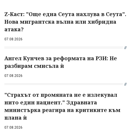
Z-Каст: "Още една Сеута нахлува в Сеута".
Нова мигрантска вълна или хибридна
атака?
07.08.2026
Ангел Кунчев за реформата на РЗИ: Не
разбирам смисъла ѝ
07.08.2026
"Страхът от промяната не е излекувал
нито един пациент." Здравната
министърка реагира на критиките към
плана ѝ
07.08.2026