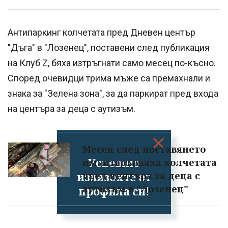
Антипаркинг колчетата пред Дневен център
"Дъга" в "Лозенец", поставени след публикация
на Клуб Z, бяха изтръгнати само месец по-късно.
Според очевидци трима мъже са премахнали и
знака за "Зелена зона", за да паркират пред входа
на центъра за деца с аутизъм.
Месец след поставянето
Успешно
им: изтръгнаха колчетата
излязохте от
пред центъра за деца с
аутизъм в "Лозенец"
профила си!