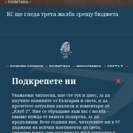
ПОЛИТИКА
КС ще гледа трета жалба срещу бюджета
ВСИЧКИ НОВИНИ
ПОЛИТИКА
ИКОНОМИКА
СВЕТЪТ
Подкрепете ни
СПОРТ
КУЛТУРА
ТЕХНОЛОГИИ
КАЛЕЙДОСКОП
МНЕНИЯ
Уважаеми читатели, вие сте тук и днес, за да
научите новините от България и света, и да
прочетете актуални анализи и коментари от
„Клуб Z“. Ние се обръщаме към вас с молба –
имаме нужда от вашата подкрепа, за да
продължим. Вече години вие, читателите ни в 97
Общи условия
Политика за поверителност
държави на всички континенти по света,
отваряте всеки ден страницата ни в интернет в