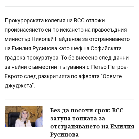
Прокурорската колегия на ВСС отложи
произнасянето си по искането на правосъдния
министър Николай Найденов за отстраняването
на Емилия Русинова като шеф на Софийската
градска прокуратура. То бе внесено след данни
за нейни съвместни пътувания с Петьо Петров-
Еврото след разкритията по аферата "Осемте
джуджета".
Без да посочи срок: ВСС
затупа топката за
отстраняването на Емилия
Русинова