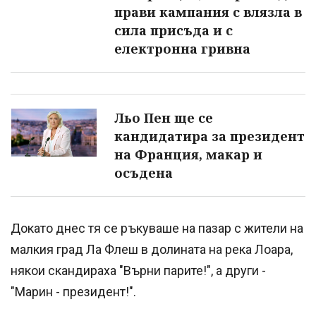
прави кампания с влязла в
сила присъда и с
електронна гривна
Льо Пен ще се
кандидатира за президент
на Франция, макар и
осъдена
Докато днес тя се ръкуваше на пазар с жители на
малкия град Ла Флеш в долината на река Лоара,
някои скандираха "Върни парите!", а други -
"Марин - президент!".