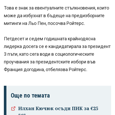
Това е знак за евентуалните стълкновения, които
може да избухнат в бъдеще на предизборните
митинги на Льо Пен, посочва Ройтерс.
Петдесет и седем годишната крайнодясна
лидерка досега се е кандидатирала за президент
3 пъти, като сега води в социологическите
проучвания за президентските избори във
Франция догодина, отбелязва Ройтерс.
Още по темата
Илхан Кючюк осъди ПИК за €25