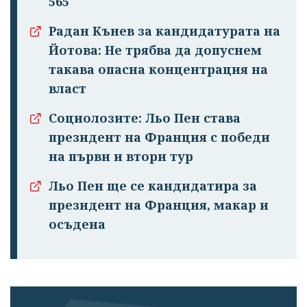
565
Радан Кънев за кандидатурата на
Йотова: Не трябва да допуснем
такава опасна концентрация на
власт
Социолозите: Льо Пен става
президент на Франция с победи
на първи и втори тур
Успешно
Льо Пен ще се кандидатира за
излязохте от
президент на Франция, макар и
профила си!
осъдена