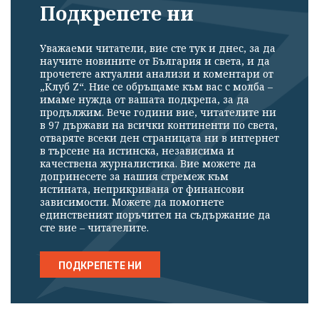
Подкрепете ни
Уважаеми читатели, вие сте тук и днес, за да
научите новините от България и света, и да
прочетете актуални анализи и коментари от
„Клуб Z“. Ние се обръщаме към вас с молба –
имаме нужда от вашата подкрепа, за да
продължим. Вече години вие, читателите ни
в 97 държави на всички континенти по света,
отваряте всеки ден страницата ни в интернет
в търсене на истинска, независима и
качествена журналистика. Вие можете да
допринесете за нашия стремеж към
истината, неприкривана от финансови
зависимости. Можете да помогнете
единственият поръчител на съдържание да
сте вие – читателите.
ПОДКРЕПЕТЕ НИ