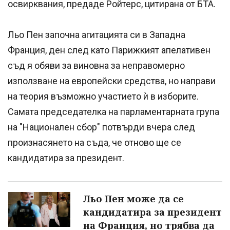
освирквания, предаде Ройтерс, цитирана от БТА.
Льо Пен започна агитацията си в Западна
Франция, ден след като Парижкият апелативен
съд я обяви за виновна за неправомерно
използване на европейски средства, но направи
на теория възможно участието ѝ в изборите.
Самата председателка на парламентарната група
на "Национален сбор" потвърди вчера след
произнасянето на съда, че отново ще се
кандидатира за президент.
Льо Пен може да се
кандидатира за президент
на Франция, но трябва да