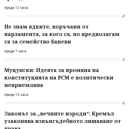
преди 12 часа
Не знам ядките, поръчани от
парламента, за кого са, но предполагам
са за семейство Баневи
преди 7 часа
Муцунски: Идеята за промяна на
конституцията на РСМ е политически
неприемлива
преди 13 часа
Законът за „вечните изроди“: Кремъл
узаконява извънсъдебното лишаване от
права