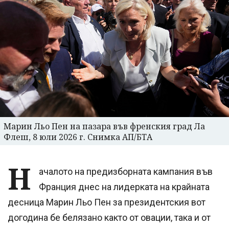
Марин Льо Пен на пазара във френския град Ла
Флеш, 8 юли 2026 г. Снимка АП/БТА
Н
ачалото на предизборната кампания във
Франция днес на лидерката на крайната
десница Марин Льо Пен за президентския вот
догодина бе белязано както от овации, така и от