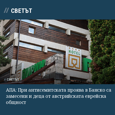
СВЕТЪТ
СВЕТЪТ
АПА: При антисемитската проява в Банско са
замесени и деца от австрийската еврейска
общност