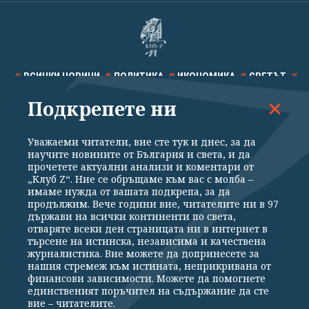
ВСИЧКИ НОВИНИ
ПОЛИТИКА
ИКОНОМИКА
СВЕТЪТ
Подкрепете ни
СПОРТ
КУЛТУРА
ТЕХНОЛОГИИ
КАЛЕЙДОСКОП
МНЕНИЯ
Уважаеми читатели, вие сте тук и днес, за да
научите новините от България и света, и да
прочетете актуални анализи и коментари от
„Клуб Z“. Ние се обръщаме към вас с молба –
имаме нужда от вашата подкрепа, за да
продължим. Вече години вие, читателите ни в 97
Общи условия
Политика за поверителност
държави на всички континенти по света,
отваряте всеки ден страницата ни в интернет в
Реклама
Партньори
Контакти
За Клуб Z
търсене на истинска, независима и качествена
Екип
Подкрепете ни
журналистика. Вие можете да допринесете за
нашия стремеж към истината, неприкривана от
финансови зависимости. Можете да помогнете
единственият поръчител на съдържание да сте
Издател на www.clubz.bg е „Клуб Зебра Медия“ ЕООД, София, ул. "Алеко
вие – читателите.
Константинов" 3. Всички права запазени 2026 „Клуб Зебра Медия“