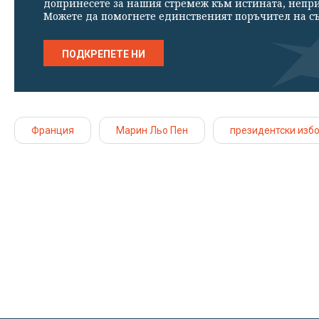
допринесете за нашия стремеж към истината, непр
Можете да помогнете единственият поръчител на съ
ПОДКРЕПЕТЕ НИ
Франция
Марин Льо Пен
президентски изб