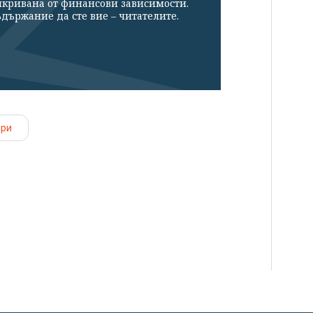
икривана от финансови зависимости.
държание да сте вие – читателите.
ори