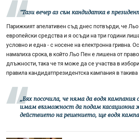
"Тази вечер аз съм кандидатка в президе
Парижкият апелативен съд днес потвърди, че Льо 
европейски средства и я осъди на три години лишав
условно и една - с носене на електронна гривна. 
намалиха срока, в който Льо Пен е лишена от прав
длъжности, така че тя може да се участва в избори
правила кандидатпрезидентска кампания в такива 
„Бях посочила, че няма да водя кампания 
имам възможност да подам касационна ж
действието на решението, ще водя кампан