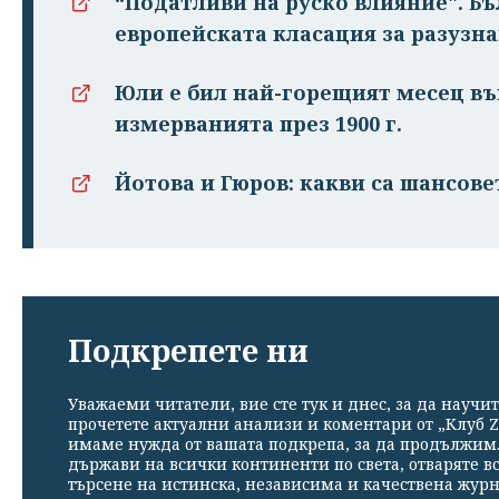
“Податливи на руско влияние". Бъ
европейската класация за разузн
Юли е бил най-горещият месец въ
измерванията през 1900 г.
Йотова и Гюров: какви са шансове
Подкрепете ни
Уважаеми читатели, вие сте тук и днес, за да научит
прочетете актуални анализи и коментари от „Клуб Z
имаме нужда от вашата подкрепа, за да продължим. 
държави на всички континенти по света, отваряте в
търсене на истинска, независима и качествена жур