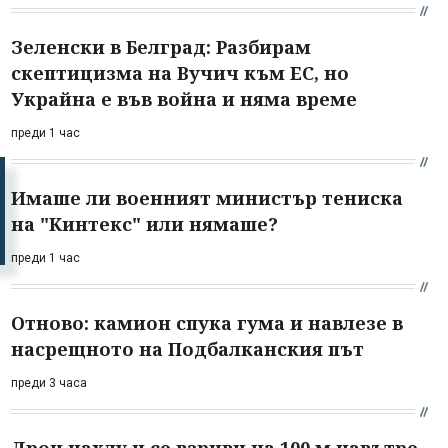
Зеленски в Белград: Разбирам
скептицизма на Вучич към ЕС, но
Украйна е във война и няма време
преди 1 час
Имаше ли военният министър тениска
на "Кинтекс" или нямаше?
преди 1 час
Отново: камион спука гума и навлезе в
насрещното на Подбалканския път
преди 3 часа
Дрон нахлу и се взриви на 100 м навътре