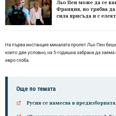
Льо Пен може да се ка
Франция, но трябва да
сила присъда и с елек
На първа инстанция миналата пролет Льо Пен беше
които две условно, на 5-годишна забрана да заема
евро глоба.
Още по темата
Русия се намесва в предизборнат