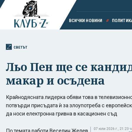
ВСИЧКИ НОВИНИ
ПОЛИТИК
СВЕТЪТ
Льо Пен ще се канди
макар и осъдена
Крайнодясната лидерка обяви това в телевизионно
потвърди присъдата ѝ за злоупотреба с европейск
да носи електронна гривна в касационен съд
07 юли 2026 г., 21:23 ч
По темата работи Веселин Желев