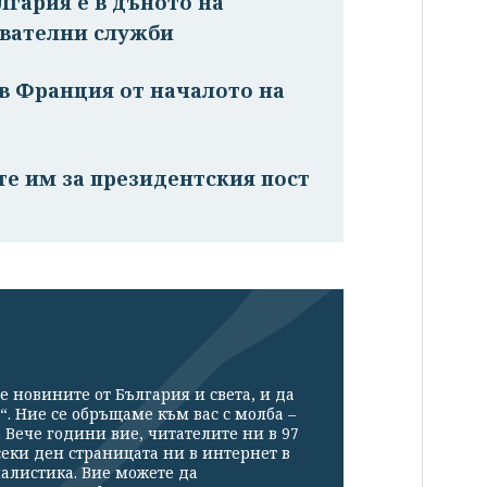
лгария е в дъното на
авателни служби
в Франция от началото на
те им за президентския пост
е новините от България и света, и да
“. Ние се обръщаме към вас с молба –
Вече години вие, читателите ни в 97
секи ден страницата ни в интернет в
налистика. Вие можете да