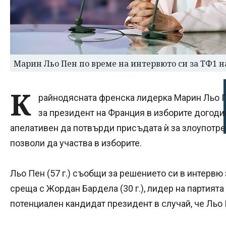
Марин Льо Пен по време на интервюто си за ТФ1 на
К
райнодясната френска лидерка Марин Льо П
за президент на Франция в изборите догоди
апелативен да потвърди присъдата ѝ за злоупотре
позволи да участва в изборите.
Льо Пен (57 г.) съобщи за решението си в интервю
среща с Жордан Бардела (30 г.), лидер на партията
потенциален кандидат президент в случай, че Льо 