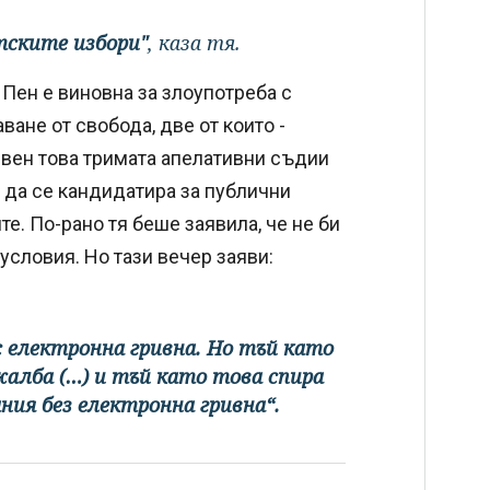
нтските избори"
, каза тя.
Пен е виновна за злоупотреба с
ане от свобода, две от които -
Освен това тримата апелативни съдии
о да се кандидатира за публични
те. По-рано тя беше заявила, че не би
условия. Но тази вечер заяви:
с електронна гривна. Но тъй като
алба (…) и тъй като това спира
ия без електронна гривна“.