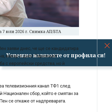
 7 юли 2026 г. Снимка АП/БТА
ен заяви днес, че ще се кандидатира
Успешно излязохте от профила си!
на, макар и днес Парижкият
ба с европейски средства, но ѝ
 за телевизионния канал ТФ1 след
 ѝ Национален сбор, който е смятан за
Пен се откаже от надпреварата.