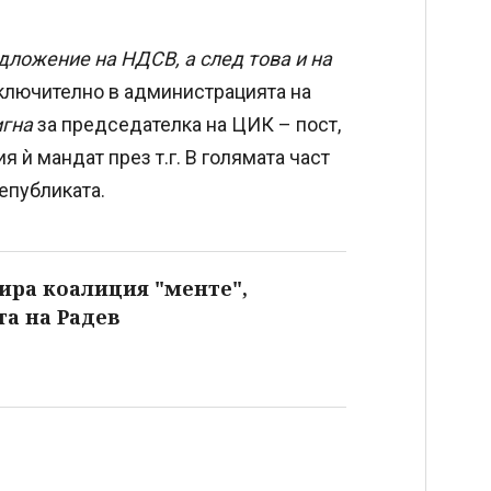
дложение на НДСВ, а след това и на
включително в администрацията на
игна
за председателка на ЦИК – пост,
 ѝ мандат през т.г. В голямата част
републиката.
ира коалиция "менте",
а на Радев