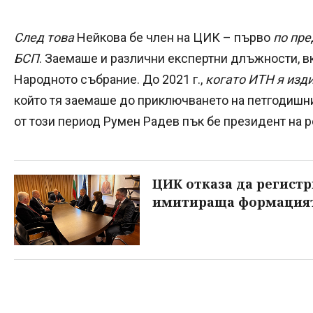
След това
Нейкова бе член на ЦИК – първо
по пре
БСП
. Заемаше и различни експертни длъжности, 
Народното събрание. До 2021 г.,
когато ИТН я изд
който тя заемаше до приключването на петгодишния
от този период Румен Радев пък бе президент на 
ЦИК отказа да регистр
имитираща формацият