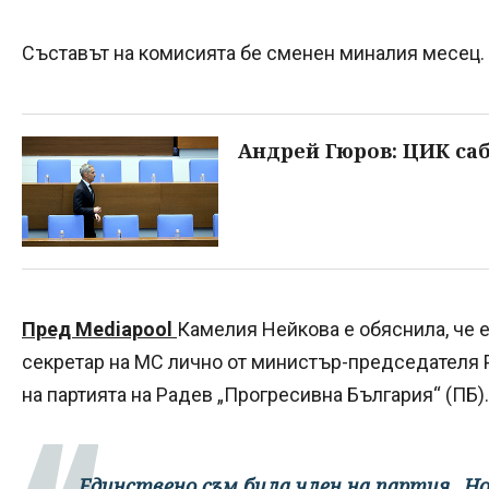
Съставът на комисията бе сменен миналия месец.
Андрей Гюров: ЦИК са
Пред Mediapool
Камелия Нейкова е обяснила, че е
секретар на МС лично от министър-председателя Р
на партията на Радев „Прогресивна България“ (ПБ).
„Единствено съм била член на партия „Но