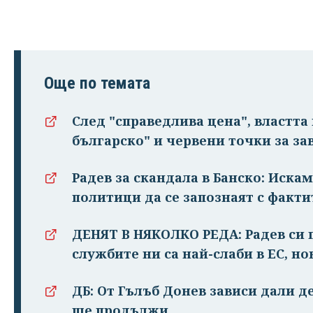
Още по темата
След "справедлива цена", властт
българско" и червени точки за за
Радев за скандала в Банско: Иска
политици да се запознаят с факти
ДЕНЯТ В НЯКОЛКО РЕДА: Радев си п
службите ни са най-слаби в ЕС, но
ДБ: От Гълъб Донев зависи дали д
ще продължи