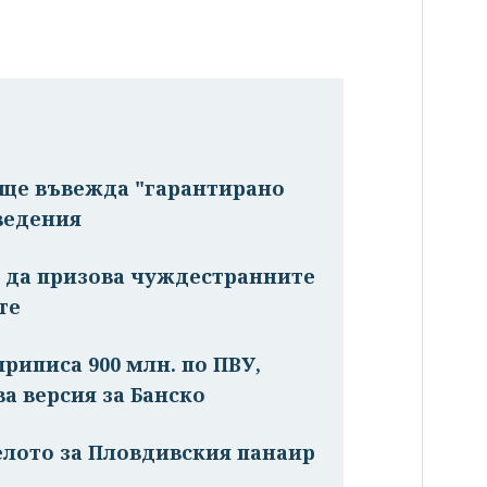
а ще въвежда "гарантирано
ведения
м да призова чуждестранните
те
риписа 900 млн. по ПВУ,
ва версия за Банско
елото за Пловдивския панаир