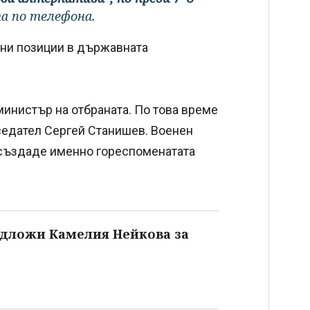
а по телефона.
чни позиции в държавната
-министър на отбраната. По това време
едател Сергей Станишев. Военен
 създаде именно гореспоменатата
едложи Камелия Нейкова за