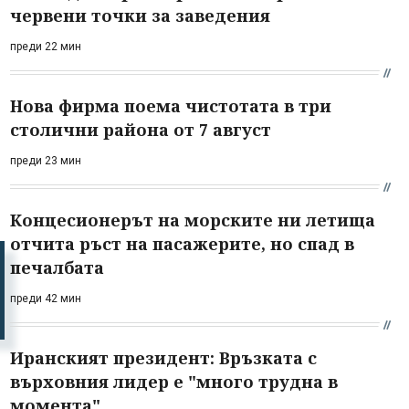
червени точки за заведения
преди 22 мин
Нова фирма поема чистотата в три
столични района от 7 август
преди 23 мин
Концесионерът на морските ни летища
отчита ръст на пасажерите, но спад в
печалбата
преди 42 мин
Иранският президент: Връзката с
върховния лидер е "много трудна в
момента"