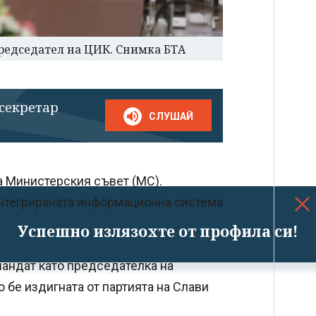
председател на ЦИК. Снимка БТА
 секретар
СЛУШАЙ
а Министерския съвет (МС).
Интегрираната информационна система
Успешно излязохте от профила си!
андат като председателка на
 бе издигната от партията на Слави