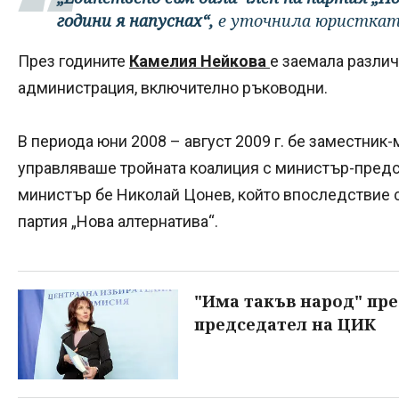
години я напуснах“,
е уточнила юристкат
През годините
Камелия Нейкова
е заемала разли
администрация, включително ръководни.
В периода юни 2008 – август 2009 г. бе заместник
управляваше тройната коалиция с министър-предс
министър бе Николай Цонев, който впоследствие
партия „Нова алтернатива“.
"Има такъв народ" пр
председател на ЦИК