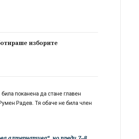
ботираше изборите
 била поканена да стане главен
умен Радев. Тя обаче не била член
ва алтернатива“, но преди 7–8