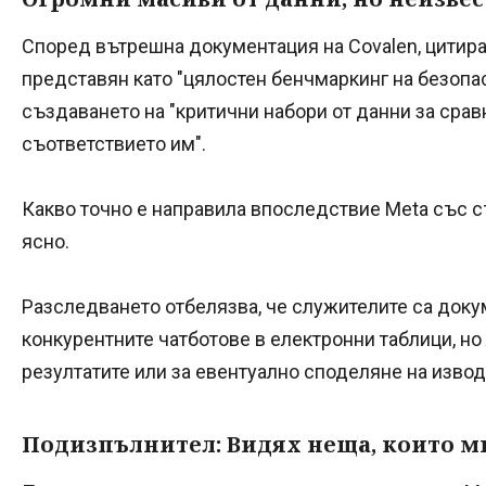
Според вътрешна документация на Covalen, цитиран
представян като "цялостен бенчмаркинг на безопасн
създаването на "критични набори от данни за срав
съответствието им".
Какво точно е направила впоследствие Meta със 
ясно.
Разследването отбелязва, че служителите са доку
конкурентните чатботове в електронни таблици, но
резултатите или за евентуално споделяне на извод
Подизпълнител: Видях неща, които ми