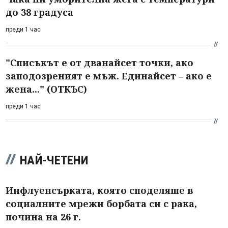
до 38 градуса
преди 1 час
"Списъкът е от дванайсет точки, ако
заподозреният е мъж. Единайсет – ако е
жена..." (ОТКЪС)
преди 1 час
НАЙ-ЧЕТЕНИ
Инфлуенсърката, която споделяше в
социалните мрежи борбата си с рака,
почина на 26 г.