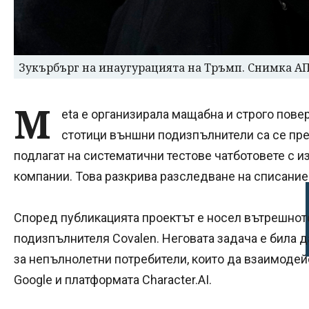
Зукърбърг на инаугурацията на Тръмп. Снимка А
M
eta е организирала мащабна и строго повер
стотици външни подизпълнители са се пре
подлагат на систематични тестове чатботовете с и
компании. Това разкрива разследване на списание 
Според публикацията проектът е носел вътрешното
подизпълнителя Covalen. Неговата задача е била 
за непълнолетни потребители, които да взаимодейс
Google и платформата Character.AI.