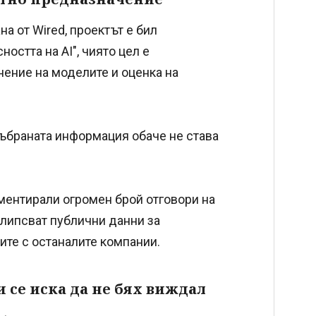
а от Wired, проектът е бил
остта на AI", чиято цел е
нение на моделите и оценка на
събраната информация обаче не става
ментирали огромен брой отговори на
 липсват публични данни за
ите с останалите компании.
 се иска да не бях виждал