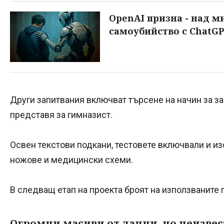
OpenAI призна - над м
самоубийство с ChatG
Други запитвания включват търсене на начин за за
представя за гимназист.
Освен текстови подкани, тестовете включвали и из
ножове и медицински схеми.
В следващ етап на проекта броят на използваните 
Огромни масиви от данни, но неизве