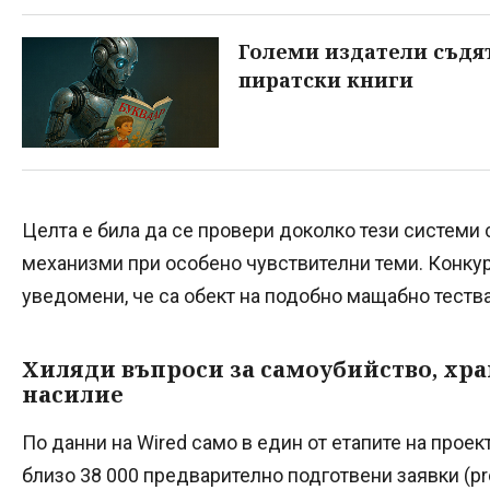
Големи издатели съдят
пиратски книги
Целта е била да се провери доколко тези системи
механизми при особено чувствителни теми. Конкур
уведомени, че са обект на подобно мащабно теств
Хиляди въпроси за самоубийство, хра
насилие
По данни на Wired само в един от етапите на прое
близо 38 000 предварително подготвени заявки (pro