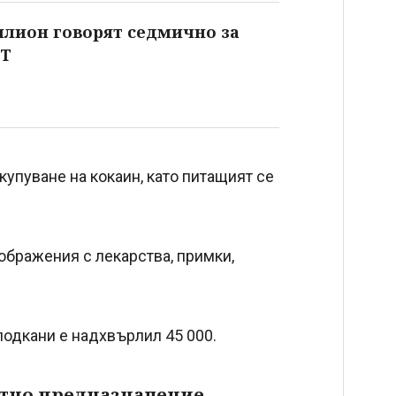
илион говорят седмично за
PT
купуване на кокаин, като питащият се
ображения с лекарства, примки,
подкани е надхвърлил 45 000.
стно предназначение