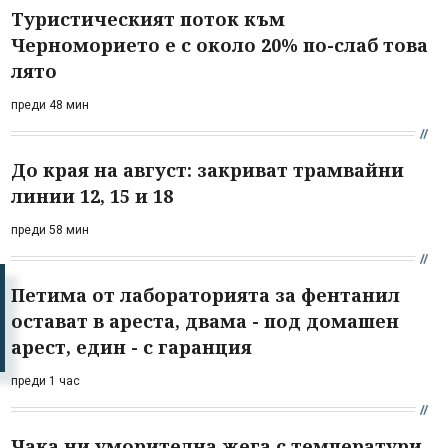
Туристическият поток към
Черноморието е с около 20% по-слаб това
лято
преди 48 мин
До края на август: закриват трамвайни
линии 12, 15 и 18
преди 58 мин
Петима от лабораторията за фентанил
остават в ареста, двама - под домашен
арест, един - с гаранция
преди 1 час
Чака ни уморителна жега с температури