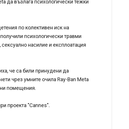
eta да възлага психологически тежки
щетения по колективен иск на
а получили психологически травми
я, сексуално насилие и експлоатация
ха, че са били принудени да
ети чрез умните очила Ray-Ban Meta
етни помещения.
ри проекта "Cannes".