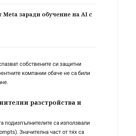
 Meta заради обучение на AI с
 спазват собствените си защитни
ентните компании обаче не са били
ане.
нителни разстройства и
кта подизпълнителите са използвали
mpts). Значителна част от тях са