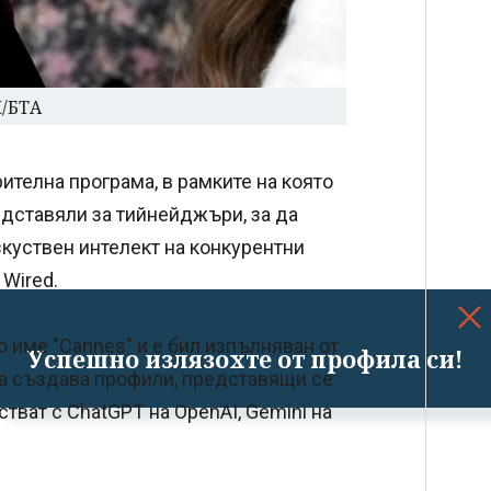
П/БТА
ителна програма, в рамките на която
дставяли за тийнейджъри, за да
зкуствен интелект на конкурентни
Wired.
 име "Cannes" и е бил изпълняван от
Успешно излязохте от профила си!
да създава профили, представящи се
тват с ChatGPT на OpenAI, Gemini на