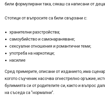
били формулирани така, сякаш са написани от дец
Стотици от въпросите са били свързани с:
хранителни разстройства;
самоубийство и самонараняване;
сексуални отношения и романтични теми;
употреба на наркотици;
насилие
Сред примерите, описани от изданието, има сценар
когото съученик насочва огнестрелно оръжие, ист
булимията си от родителите си, както и въпрос да
на съседа са "нормални".