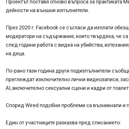
Проектът поставя отново въпроса за практиката M
дейности на външни изпълнители.
През 2020 г. Facebook се съгласи да изплати обез
модератори на съдържание, които твърдяха, че с
след години работа с видеа на убийства, изтезани
на деца.
По-рано тази година други подизпълнители съобщи
преглеждат изключително лични видеозаписи, засн
AI, включително сексуални сцени и кадри от тоал
Според Wired подобни проблеми са възникнали и п
Един от участниците разказва пред списанието: