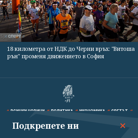
СПОРТ
18 километра от НДК до Черни връх: "Витоша
рън" променя движението в София
ВСИЧКИ НОВИНИ
ПОЛИТИКА
ИКОНОМИКА
СВЕТЪТ
Подкрепете ни
СПОРТ
КУЛТУРА
ТЕХНОЛОГИИ
КАЛЕЙДОСКОП
МНЕНИЯ