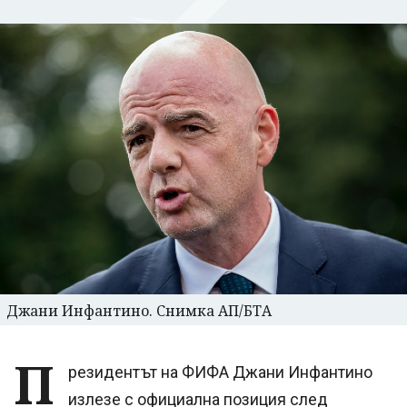
Джани Инфантино. Снимка АП/БТА
П
резидентът на ФИФА Джани Инфантино
излезе с официална позиция след