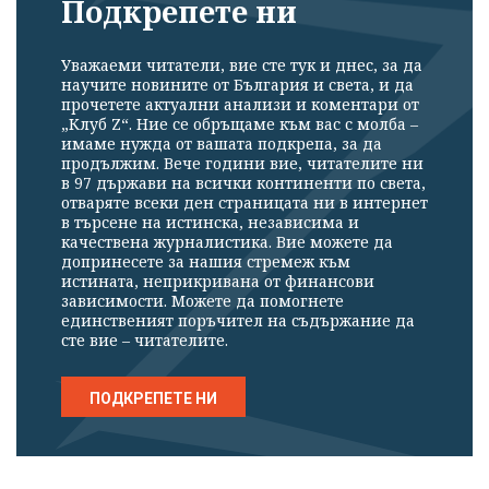
Подкрепете ни
Уважаеми читатели, вие сте тук и днес, за да
научите новините от България и света, и да
прочетете актуални анализи и коментари от
„Клуб Z“. Ние се обръщаме към вас с молба –
имаме нужда от вашата подкрепа, за да
продължим. Вече години вие, читателите ни
в 97 държави на всички континенти по света,
отваряте всеки ден страницата ни в интернет
в търсене на истинска, независима и
качествена журналистика. Вие можете да
допринесете за нашия стремеж към
истината, неприкривана от финансови
зависимости. Можете да помогнете
единственият поръчител на съдържание да
сте вие – читателите.
ПОДКРЕПЕТЕ НИ