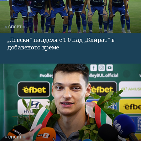
СПОРТ
„Левски“ надделя с 1:0 над „Кайрат“ в
добавеното време
СПОРТ