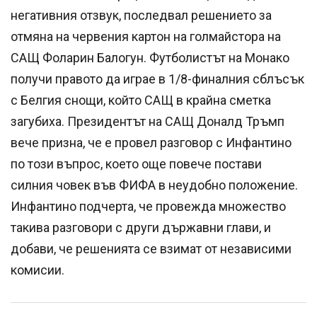
негативния отзвук, последвал решението за
отмяна на червения картон на голмайстора на
САЩ Фоларин Балогун. Футболистът на Монако
получи правото да играе в 1/8-финалния сблъсък
с Белгия снощи, който САЩ в крайна сметка
загубиха. Президентът на САЩ Доналд Тръмп
вече призна, че е провел разговор с Инфантино
по този въпрос, което още повече постави
силния човек във ФИФА в неудобно положение.
Инфантино подчерта, че провежда множество
такива разговори с други държавни глави, и
добави, че решенията се взимат от независими
комисии.