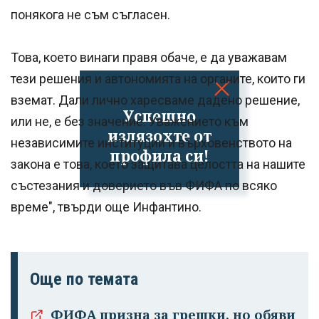
понякога не съм съгласен.
Това, което винаги правя обаче, е да уважавам
тези решения и автономията на органите, които ги
вземат. Дали лично харесваме дадено решение,
Успешно
или не, е без значение. Уважението към
излязохте от
независимите институции и върховенството на
профила си!
закона е това, което защитава целостта на нашите
състезания и доверието във ФИФА по всяко
време", твърди още Инфантино.
Още по темата
ФИФА призна за грешки, но обяви