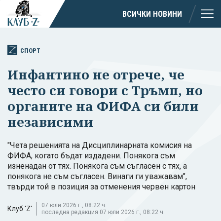
ВСИЧКИ НОВИНИ
СПОРТ
Инфантино не отрече, че
често си говори с Тръмп, но
органите на ФИФА си били
независими
"Чета решенията на Дисциплинарната комисия на
ФИФА, когато бъдат издадени. Понякога съм
изненадан от тях. Понякога съм съгласен с тях, а
понякога не съм съгласен. Винаги ги уважавам",
твърди той в позиция за отменения червен картон
07 юли 2026 г., 08:22 ч.
Клуб 'Z'
последна редакция 07 юли 2026 г., 08:22 ч.