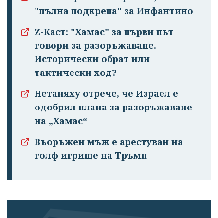
"пълна подкрепа" за Инфантино
Z-Каст: "Хамас" за първи път
говори за разоръжаване.
Исторически обрат или
тактически ход?
Нетаняху отрече, че Израел е
одобрил плана за разоръжаване
на „Хамас“
Въоръжен мъж е арестуван на
голф игрище на Тръмп