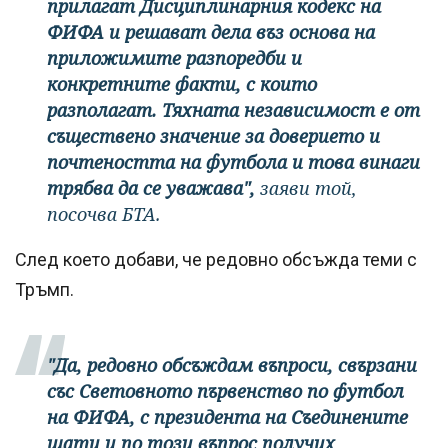
прилагат Дисциплинарния кодекс на
ФИФА и решават дела въз основа на
приложимите разпоредби и
конкретните факти, с които
разполагат. Тяхната независимост е от
съществено значение за доверието и
почтеността на футбола и това винаги
трябва да се уважава",
заяви той,
посочва БТА.
След което добави, че редовно обсъжда теми с
Тръмп.
"Да, редовно обсъждам въпроси, свързани
със Световното първенство по футбол
на ФИФА, с президента на Съединените
щати и по този въпрос получих