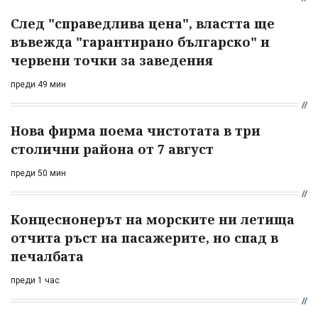
След "справедлива цена", властта ще
въвежда "гарантирано българско" и
червени точки за заведения
преди 49 мин
Нова фирма поема чистотата в три
столични района от 7 август
преди 50 мин
Концесионерът на морските ни летища
отчита ръст на пасажерите, но спад в
печалбата
преди 1 час