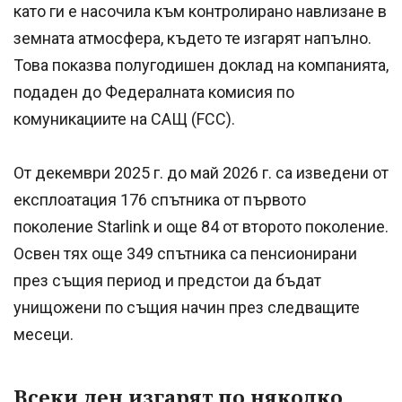
като ги е насочила към контролирано навлизане в
земната атмосфера, където те изгарят напълно.
Това показва полугодишен доклад на компанията,
подаден до Федералната комисия по
комуникациите на САЩ (FCC).
От декември 2025 г. до май 2026 г. са изведени от
експлоатация 176 спътника от първото
поколение Starlink и още 84 от второто поколение.
Освен тях още 349 спътника са пенсионирани
през същия период и предстои да бъдат
унищожени по същия начин през следващите
месеци.
Всеки ден изгарят по няколко