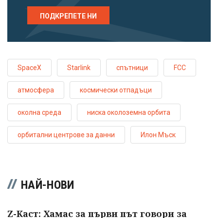
ПОДКРЕПЕТЕ НИ
SpaceX
Starlink
спътници
FCC
атмосфера
космически отпадъци
околна среда
ниска околоземна орбита
орбитални центрове за данни
Илон Мъск
НАЙ-НОВИ
Z-Каст: Хамас за първи път говори за