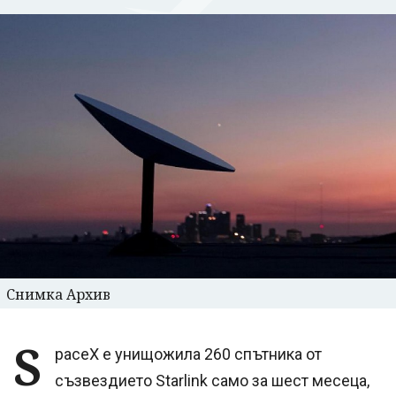
Снимка Архив
S
paceX е унищожила 260 спътника от
съзвездието Starlink само за шест месеца,