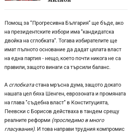
Помощ за “Прогресивна България” ще бъде, ако
на президентските избори има "кандидатска
двойка на сглобката". Тогава избирателите ще
имат пълното основание да дадат цялата власт
на една партия - нещо, което почти никога не са
правили, защото винаги са търсили баланс.
А
сглобката
стана мръсна дума, защото докато
нашата цел бяха Шенген, еврозоната и промяната
на глава "съдебна власт" в Конституцията,
Пеевски с Борисов действаха в тандем срещу
реалните реформи
(проследимо в много
гласувания)
. И това направи трудния компромис