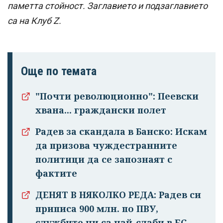
паметта стойност. Заглавието и подзаглавието
са на Клуб Z.
Още по темата
"Почти революционно": Пеевски
хвана... граждански полет
Радев за скандала в Банско: Искам
да призова чуждестранните
политици да се запознаят с
фактите
ДЕНЯТ В НЯКОЛКО РЕДА: Радев си
приписа 900 млн. по ПВУ,
службите ни са най-слаби в ЕС,