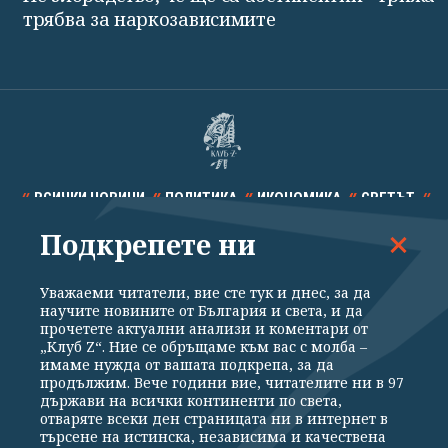
трябва за наркозависимите
ВСИЧКИ НОВИНИ
ПОЛИТИКА
ИКОНОМИКА
СВЕТЪТ
Подкрепете ни
СПОРТ
КУЛТУРА
ТЕХНОЛОГИИ
КАЛЕЙДОСКОП
МНЕНИЯ
Уважаеми читатели, вие сте тук и днес, за да
научите новините от България и света, и да
прочетете актуални анализи и коментари от
„Клуб Z“. Ние се обръщаме към вас с молба –
имаме нужда от вашата подкрепа, за да
продължим. Вече години вие, читателите ни в 97
Общи условия
Политика за поверителност
държави на всички континенти по света,
отваряте всеки ден страницата ни в интернет в
Реклама
Партньори
Контакти
За Клуб Z
търсене на истинска, независима и качествена
Екип
Подкрепете ни