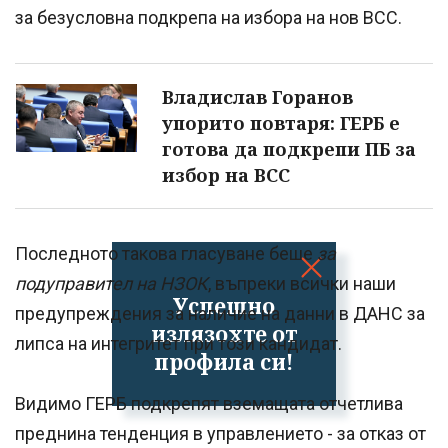
за безусловна подкрепа на избора на нов ВСС.
Владислав Горанов
упорито повтаря: ГЕРБ е
готова да подкрепи ПБ за
избор на ВСС
Последното такова гласуване беше
за
подуправител на НЗОК
, въпреки всички наши
Успешно
предупреждения за наличие на данни в ДАНС за
излязохте от
липса на интегритет при този кандидат.
профила си!
Видимо ГЕРБ подкрепят вземащата отчетлива
преднина тенденция в управлението - за отказ от