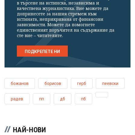
в търсене на истинска, независима и
качествена журналистика. Вие можете да
допринесете за нашия стремеж към
истината, неприкривана от финансови
зависимости. Можете да помогнете
единственият поръчител на съдържание да
сте вие – читателите.
ПОДКРЕПЕТЕ НИ
божанов
борисов
герб
пеевски
радев
пп
дб
пб
НАЙ-НОВИ