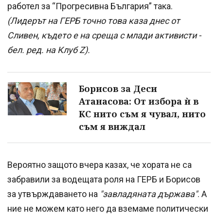
работел за “Прогресивна България” така.
(Лидерът на ГЕРБ точно това каза днес от
Сливен, където е на среща с млади активисти -
бел. ред. на Клуб Z).
Борисов за Деси
Атанасова: От избора ѝ в
КС нито съм я чувал, нито
съм я виждал
Вероятно защото вчера казах, че хората не са
забравили за водещата роля на ГЕРБ и Борисов
за утвърждаването на
"завладяната държава"
. А
ние не можем като него да вземаме политически