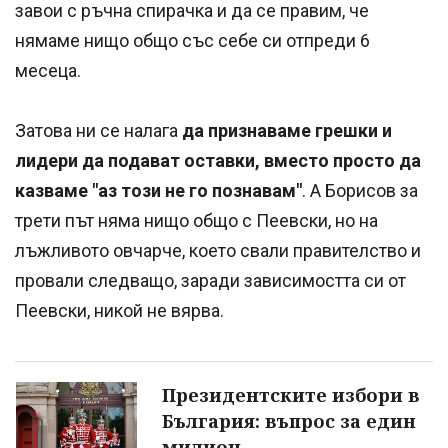
завои с ръчна спирачка и да се правим, че
нямаме нищо общо със себе си отпреди 6
месеца.
Затова ни се налага
да признаваме грешки и
лидери да подават оставки, вместо просто да
казваме "аз този не го познавам"
. А Борисов за
трети път няма нищо общо с Пеевски, но на
лъжливото овчарче, което свали правителство и
провали следващо, заради зависимостта си от
Пеевски, никой не вярва.
Президентските избори в
България: въпрос за един
милион