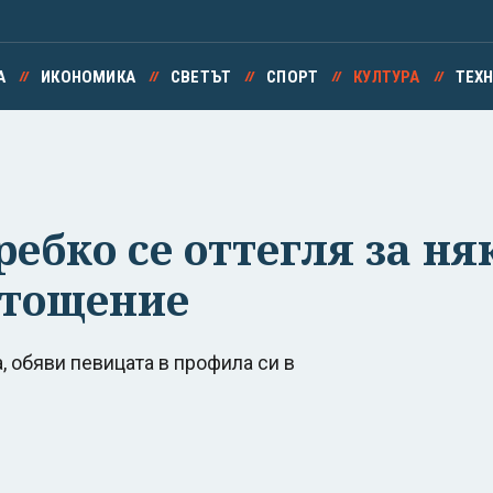
А
ИКОНОМИКА
СВЕТЪТ
СПОРТ
КУЛТУРА
ТЕХ
ребко се оттегля за н
зтощение
, обяви певицата в профила си в