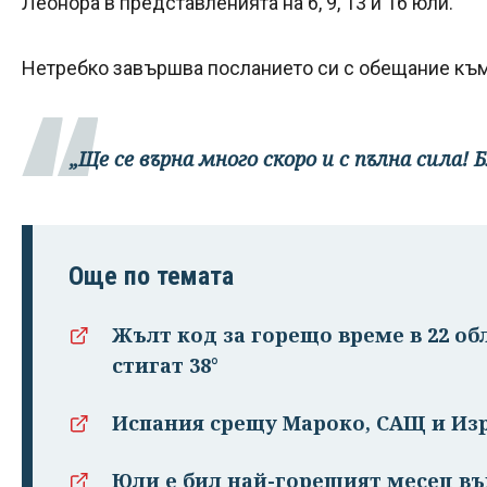
Леонора в представленията на 6, 9, 13 и 16 юли.
Нетребко завършва посланието си с обещание към
„Ще се върна много скоро и с пълна сила! 
Още по темата
Жълт код за горещо време в 22 об
стигат 38°
Испания срещу Мароко, САЩ и Изр
Юли е бил най-горещият месец въ