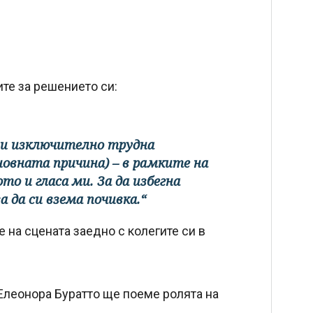
те за решението си:
 и изключително трудна
новната причина) – в рамките на
о и гласа ми. За да избегна
 да си взема почивка.“
 на сцената заедно с колегите си в
 Елеонора Буратто ще поеме ролята на