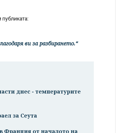
 публиката:
Благодаря ви за разбирането.“
ласти днес - температурите
аел за Сеута
в Франция от началото на