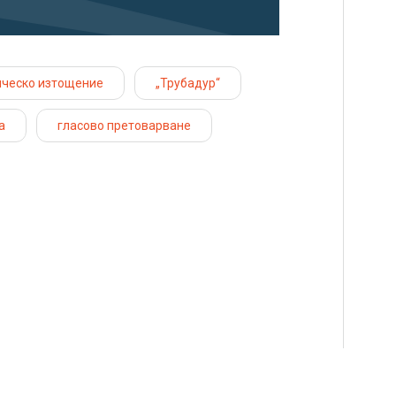
ческо изтощение
„Трубадур“
а
гласово претоварване