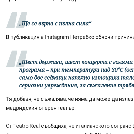
„Ще се върна с пълна сила“
В публикация в Instagram Нетребко обясни причини
„Шест държави, шест концерта с голяма
програма – при температури над 30°C (ос
само две седмици напълно изтощиха тялот
сериозни увреждания, за съжаление трябва
Тя добавя, че съжалява, че няма да може да излезе
мадридския оперен театър.
От Teatro Real съобщиха, че италианското сопрано