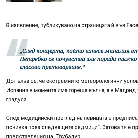
В изявление, публикувано на страницата ѝ във Face
„След концерта, който изнесе миналия вто
Нетребко се почувства зле поради тежко
гласово претоварване.“
Допълва се, че екстремните метеорологични услов
Испания в момента има гореща вълна, а в Мадрид 
градуса.
След медицински преглед на певицата е предписа
почивка през следващите седмици“. Затова тя е п
представления на „Трубадур“.