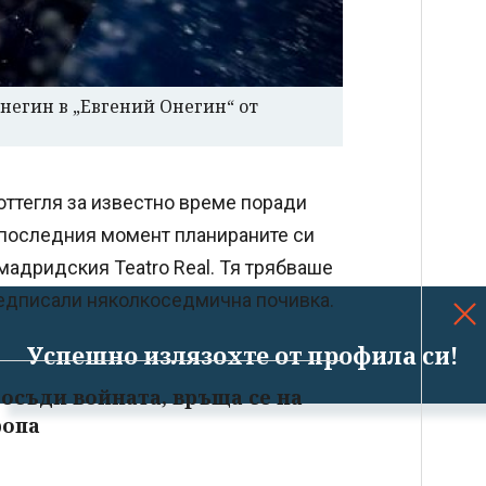
негин в „Евгений Онегин“ от
 оттегля за известно време поради
 последния момент планираните си
мадридския Teatro Real. Тя трябваше
предписали няколкоседмична почивка.
Успешно излязохте от профила си!
 осъди войната, връща се на
ропа