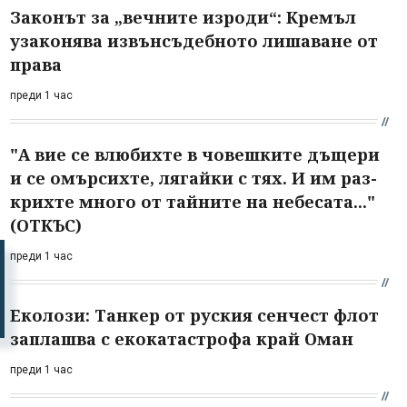
Законът за „вечните изроди“: Кремъл
узаконява извънсъдебното лишаване от
права
преди 1 час
"А вие се влюбихте в чо­вешките дъщери
и се омърсихте, лягайки с тях. И им раз­
крихте много от тайните на небесата..."
(ОТКЪС)
преди 1 час
Еколози: Танкер от руския сенчест флот
заплашва с екокатастрофа край Оман
преди 1 час