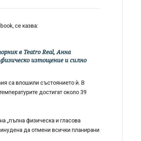
book, се казва:
рник в Teatro Real, Анна
 физическо изтощение и силно
ия са влошили състоянието ѝ. В
температурите достигат около 39
на „пълна физическа и гласова
ринудена да отмени всички планирани