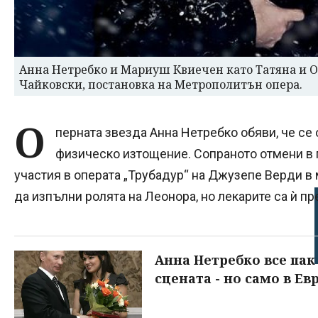
Анна Нетребко и Мариуш Квиечен като Татяна и О
Чайковски, постановка на Метрополитън опера.
О
перната звезда Анна Нетребко обяви, че се
физическо изтощение. Сопраното отмени в
участия в операта „Трубадур“ на Джузепе Верди в 
да изпълни ролята на Леонора, но лекарите са ѝ 
Анна Нетребко все пак
сцената - но само в Ев