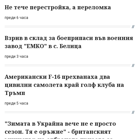
Не тече перестройка, а переломка
преди 6 часа
Взрив в склад за боеприпаси във военния
завод "ЕМКО" в с. Белица
преди 3 часа
Американски F-16 прехванаха два
цивилни самолета край голф клуба на
Тръмп
преди 5 часа
"Зимата в Украйна вече не е просто
сезон. Тя е оръжие" - британският