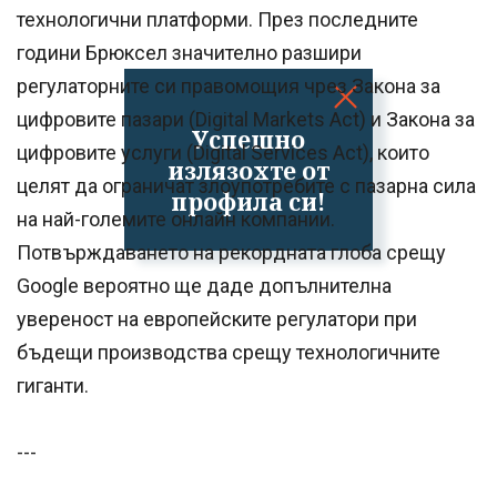
технологични платформи. През последните
години Брюксел значително разшири
регулаторните си правомощия чрез Закона за
цифровите пазари (Digital Markets Act) и Закона за
Успешно
цифровите услуги (Digital Services Act), които
излязохте от
целят да ограничат злоупотребите с пазарна сила
профила си!
на най-големите онлайн компании.
Потвърждаването на рекордната глоба срещу
Google вероятно ще даде допълнителна
увереност на европейските регулатори при
бъдещи производства срещу технологичните
гиганти.
---