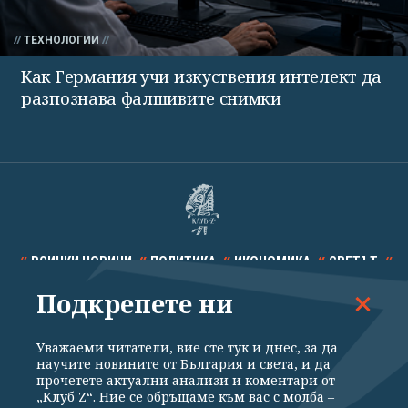
ТЕХНОЛОГИИ
Как Германия учи изкуствения интелект да
разпознава фалшивите снимки
ВСИЧКИ НОВИНИ
ПОЛИТИКА
ИКОНОМИКА
СВЕТЪТ
Подкрепете ни
СПОРТ
КУЛТУРА
ТЕХНОЛОГИИ
КАЛЕЙДОСКОП
МНЕНИЯ
Уважаеми читатели, вие сте тук и днес, за да
научите новините от България и света, и да
прочетете актуални анализи и коментари от
„Клуб Z“. Ние се обръщаме към вас с молба –