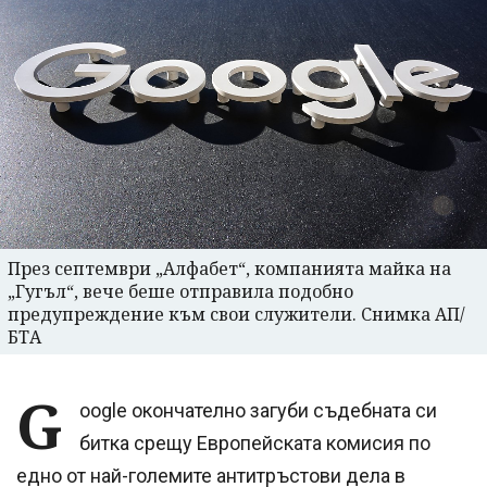
През септември „Алфабет“, компанията майка на
„Гугъл“, вече беше отправила подобно
предупреждение към свои служители. Снимка АП/
БТА
G
oogle окончателно загуби съдебната си
битка срещу Европейската комисия по
едно от най-големите антитръстови дела в