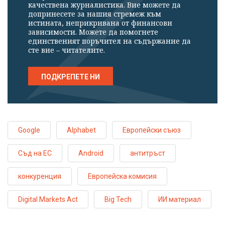
качествена журналистика. Вие можете да
допринесете за нашия стремеж към
истината, неприкривана от финансови
зависимости. Можете да помогнете
единственият поръчител на съдържание да
сте вие – читателите.
ПОДКРЕПЕТЕ НИ
Google
Alphabet
Европейски съюз
Съд на ЕС
Android
антитръст
конкуренция
Европейска комисия
Digital Markets Act
Big Tech
ИИ материал