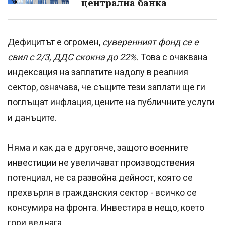
централна банка
Дефицитът е огромен,
суверенният фонд се е
свил с 2/3, ДДС скокна до 22%.
Това с очаквана
индексация на заплатите надолу в реалния
сектор, означава, че същите тези заплати ще ги
поглъщат инфлация, цените на публичните услуги
и данъците.
Няма и как да е другояче, защото военните
инвестиции не увеличават производствения
потенциал, не са развойна дейност, която се
прехвърля в гражданския сектор - всичко се
консумира на фронта. Инвестира в нещо, което
гори веднага.