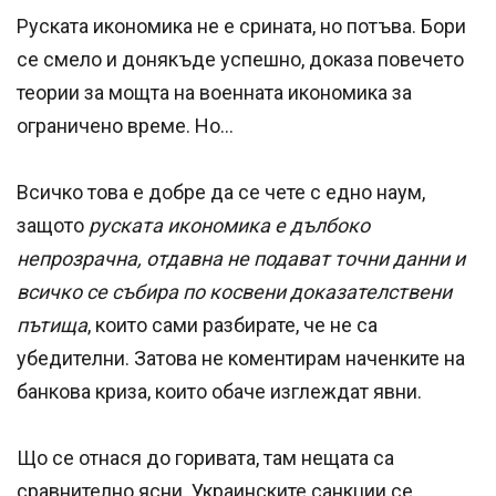
Руската икономика не е срината, но потъва. Бори
се смело и донякъде успешно, доказа повечето
теории за мощта на военната икономика за
ограничено време. Но...
Всичко това е добре да се чете с едно наум,
защото
руската икономика е дълбоко
непрозрачна, отдавна не подават точни данни и
всичко се събира по косвени доказателствени
пътища
, които сами разбирате, че не са
убедителни. Затова не коментирам наченките на
банкова криза, които обаче изглеждат явни.
Що се отнася до горивата, там нещата са
сравнително ясни. Украинските санкции се