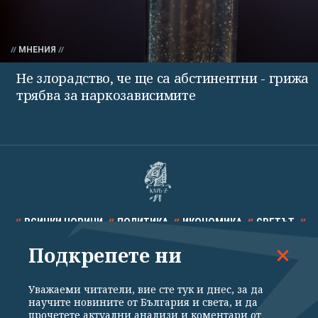
МНЕНИЯ
Не злорадство, че ще са абстинентни - грижа
трябва за наркозависимите
ВСИЧКИ НОВИНИ
ПОЛИТИКА
ИКОНОМИКА
СВЕТЪТ
Подкрепете ни
СПОРТ
КУЛТУРА
ТЕХНОЛОГИИ
КАЛЕЙДОСКОП
МНЕНИЯ
Уважаеми читатели, вие сте тук и днес, за да
научите новините от България и света, и да
прочетете актуални анализи и коментари от