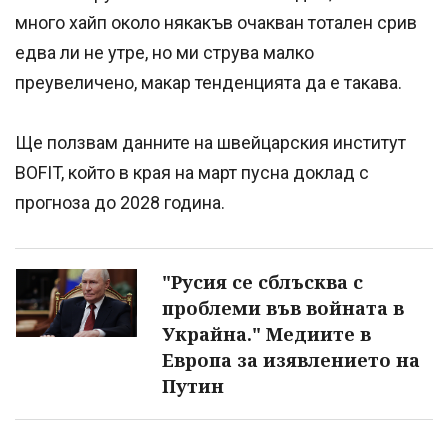
много хайп около някакъв очакван тотален срив
едва ли не утре, но ми струва малко
преувеличено, макар тенденцията да е такава.
Ще ползвам данните на швейцарския институт
BOFIT, който в края на март пусна доклад с
прогноза до 2028 година.
"Русия се сблъсква с
проблеми във войната в
Украйна." Медиите в
Европа за изявлението на
Путин