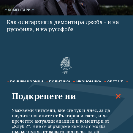
КОМЕНТАРИ
Как олигархията демонтира джоба - и на
русофила, и на русофоба
ВСИЧКИ НОВИНИ
ПОЛИТИКА
ИКОНОМИКА
СВЕТЪТ
Подкрепете ни
СПОРТ
КУЛТУРА
ТЕХНОЛОГИИ
КАЛЕЙДОСКОП
МНЕНИЯ
Уважаеми читатели, вие сте тук и днес, за да
научите новините от България и света, и да
прочетете актуални анализи и коментари от
„Клуб Z“. Ние се обръщаме към вас с молба –
имаме нужда от вашата подкрепа, за да