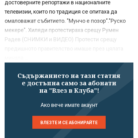
достоверните репортажи в националните
телевизии, които по традиция се опитаха да
омаловажат събитието. "Мунчо е позор"."Руско
мекере". Хиляди протестираха срещу Румен
Радев (СНИМКИ и ВИДЕО) Протести срещу
предишното правителство имаше през цялата
минала ...
Съдържанието на тази статия
е достъпна само за абонати
на "Влез в Клуба"!
Ако вече имате акаунт
ВЛЕЗТЕ И СЕ АБОНИРАЙТЕ