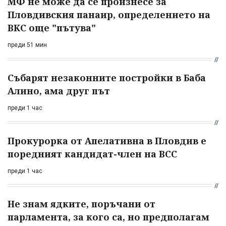
МФ не може да се произнесе за
Пловдивския панаир, определението на
ВКС още "пътува"
преди 51 мин
Събарят незаконните постройки в Баба
Алино, ама друг път
преди 1 час
Прокурорка от Апелативна в Пловдив е
поредният кандидат-член на ВСС
преди 1 час
Не знам ядките, поръчани от
парламента, за кого са, но предполагам