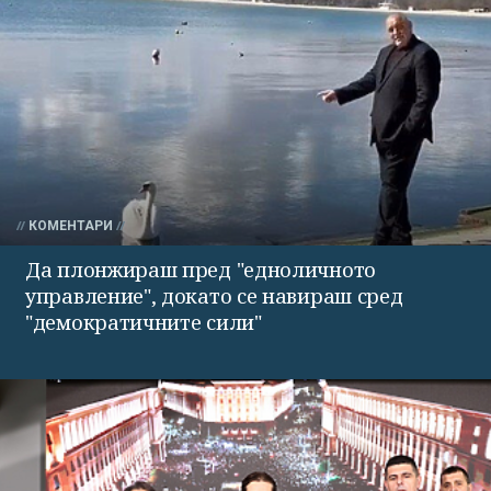
КОМЕНТАРИ
Да плонжираш пред "едноличното
управление", докато се навираш сред
"демократичните сили"