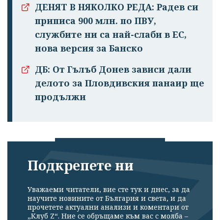
ДЕНЯТ В НЯКОЛКО РЕДА: Радев си
приписа 900 млн. по ПВУ,
службите ни са най-слаби в ЕС,
нова версия за Банско
ДБ: От Гълъб Донев зависи дали
делото за Пловдивския панаир ще
продължи
Подкрепете ни
Успешно
излязохте от
Уважаеми читатели, вие сте тук и днес, за да
профила си!
научите новините от България и света, и да
прочетете актуални анализи и коментари от
„Клуб Z“. Ние се обръщаме към вас с молба –